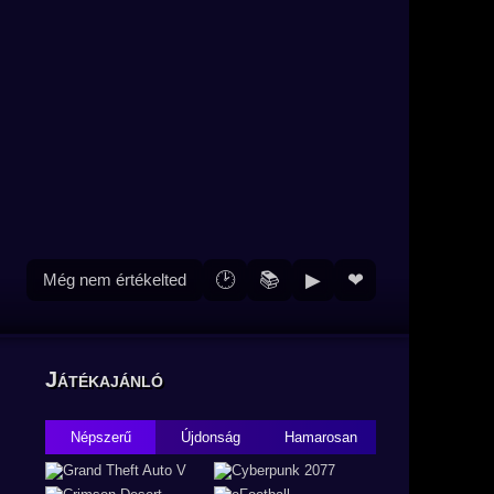
🕑
📚
▶
❤
Még nem értékelted
Játékajánló
Népszerű
Újdonság
Hamarosan