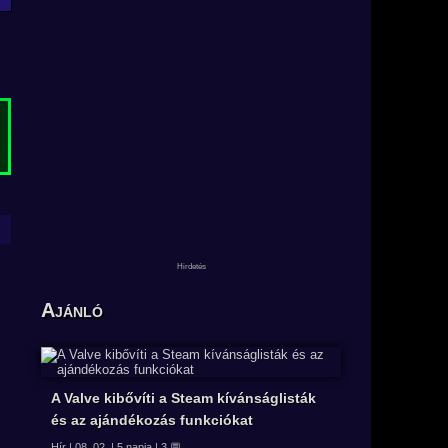
Ajánló
A Valve kibővíti a Steam kívánságlisták
és az ajándékozás funkciókat
Hír | 08. 02. | 5 napja | 3 💬