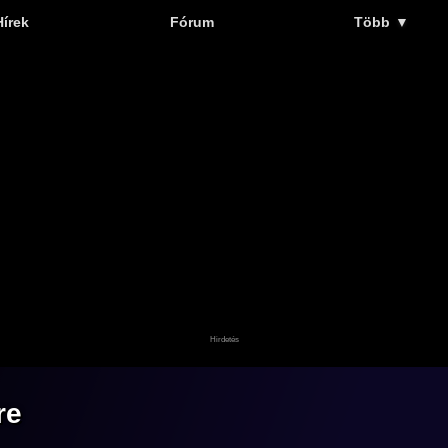
Hírek
Fórum
Több
▼
re