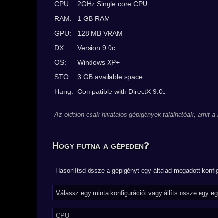
CPU:
2GHz Single core CPU
RAM:
1 GB RAM
GPU:
128 MB VRAM
DX:
Version 9.0c
OS:
Windows XP+
STO:
3 GB available space
Hang:
Compatible with DirectX 9.0c
Az oldalon csak hivatalos gépigények találhatóak, amit a
Hogy futna a gépeden?
Hasonlítsd össze a gépigényt egy általad megadott konfig
CPU