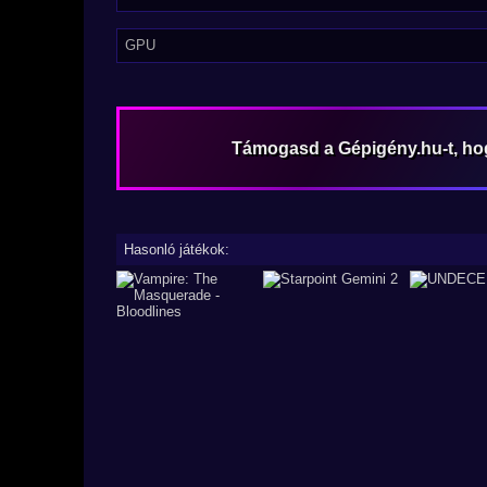
GPU
Támogasd a Gépigény.hu-t, h
Hasonló játékok: