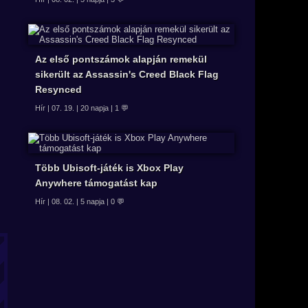
Az első pontszámok alapján remekül
sikerült az Assassin's Creed Black Flag
Resynced
Hír | 07. 19. | 20 napja | 1 💬
Több Ubisoft-játék is Xbox Play
Anywhere támogatást kap
Hír | 08. 02. | 5 napja | 0 💬