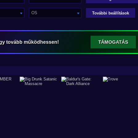
OS
További beállítások
ogy tovább működhessen!
TÁMOGATÁS