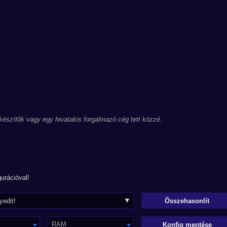
 készítők vagy egy hivatalos forgalmazó cég tett közzé.
urációval!
RAM
Konfig mentése