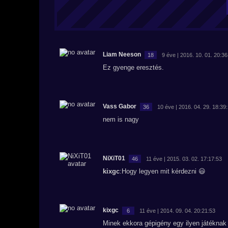
Liam Neeson
18
9 éve | 2016. 10. 01. 20:36
Ez gyenge eresztés.
Vass Gabor
36
10 éve | 2016. 04. 29. 18:39
nem is nagy
NiXiT01
46
11 éve | 2015. 03. 02. 17:17:53
kixgc
:Hogy legyen mit kérdezni 😃
kixgc
6
11 éve | 2014. 09. 04. 20:21:53
Minek ekkora gépigény egy ilyen játéknak