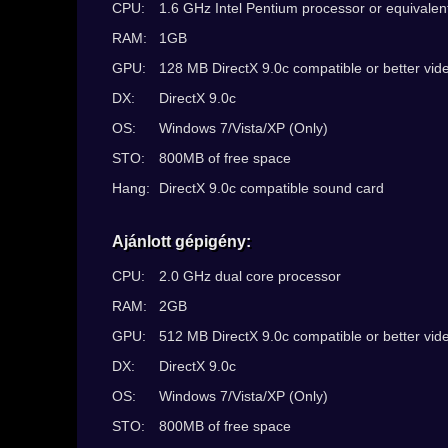
CPU:
1.6 GHz Intel Pentium processor or equivale
RAM:
1GB
GPU:
128 MB DirectX 9.0c compatible or better vide
DX:
DirectX 9.0c
OS:
Windows 7/Vista/XP (Only)
STO:
800MB of free space
Hang:
DirectX 9.0c compatible sound card
Ajánlott gépigény:
CPU:
2.0 GHz dual core processor
RAM:
2GB
GPU:
512 MB DirectX 9.0c compatible or better vide
DX:
DirectX 9.0c
OS:
Windows 7/Vista/XP (Only)
STO:
800MB of free space