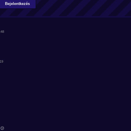
Bejelentkezés
:48
:19
 😕