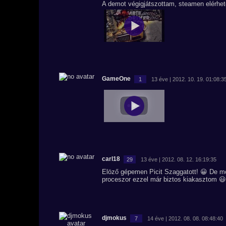
A demot végigjátszottam, steamen elérhe
GameOne
1
13 éve | 2012. 10. 19. 01:08:3
carl18
29
13 éve | 2012. 08. 12. 16:19:35
Elöző gépemen Picit Szaggatott! 😀 De mos
proceszor ezzel már biztos kiakasztom 
djmokus
7
14 éve | 2012. 08. 08. 08:48:40