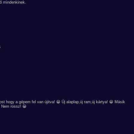
tő mindenkinek.
5
t hogy a gépem fel van újitva! 😀 Új alaplap,új ram,új kártya! 😀 Másik
 Nem rossz! 😀