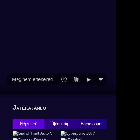
🕑
📚
▶
❤
Még nem értékelted
Játékajánló
Népszerű
Újdonság
Hamarosan