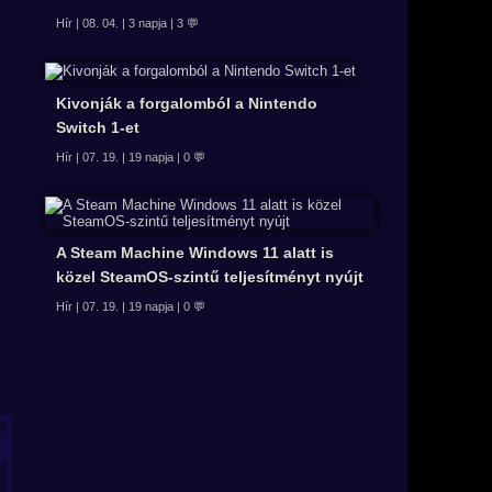
Hír | 08. 04. | 3 napja | 3 💬
Kivonják a forgalomból a Nintendo
Switch 1-et
Hír | 07. 19. | 19 napja | 0 💬
A Steam Machine Windows 11 alatt is
közel SteamOS-szintű teljesítményt nyújt
Hír | 07. 19. | 19 napja | 0 💬