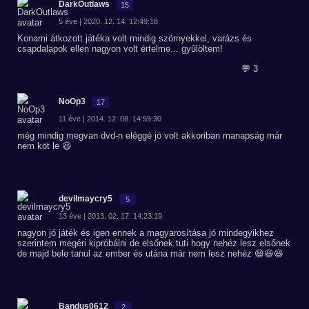
DarkOutlaws
15
5 éve | 2020. 12. 14. 12:49:18
Konami átkozott játéka volt mindig szörnyekkel, varázs és
csapdalapok ellen nagyon volt értelme... gyűlöltem!
💬 3
NoOp3
17
11 éve | 2014. 12. 08. 14:59:30
még mindig megvan dvd-n eléggé jó volt akkoriban manapság már
nem köt le 😃
devilmaycry5
5
13 éve | 2013. 02. 17. 14:23:19
nagyon jó játék és igen ennek a magyarosítása jó mindegyikhez
szerintem megéri kipróbálni de elsőnek tuti hogy nehéz lesz elsőnek
de majd bele tanul az ember és utána már nem lesz nehéz 😆😆😆
Bandus0612
2