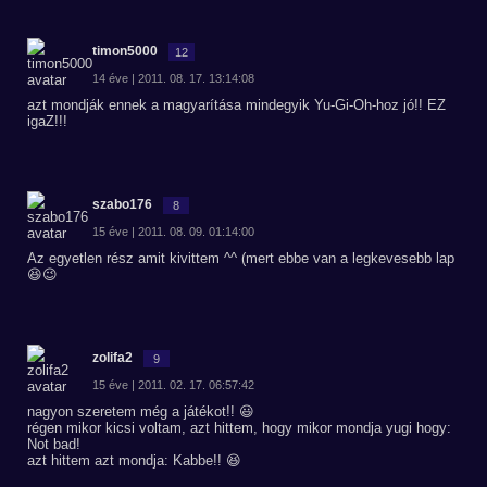
timon5000
12
14 éve | 2011. 08. 17. 13:14:08
azt mondják ennek a magyarítása mindegyik Yu-Gi-Oh-hoz jó!! EZ
igaZ!!!
szabo176
8
15 éve | 2011. 08. 09. 01:14:00
Az egyetlen rész amit kivittem ^^ (mert ebbe van a legkevesebb lap
😆😉
zolifa2
9
15 éve | 2011. 02. 17. 06:57:42
nagyon szeretem még a játékot!! 😃
régen mikor kicsi voltam, azt hittem, hogy mikor mondja yugi hogy:
Not bad!
azt hittem azt mondja: Kabbe!! 😆