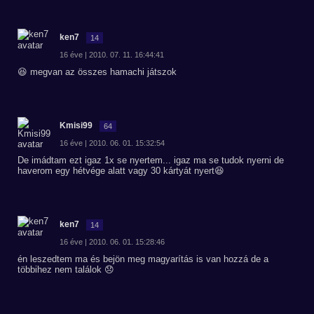
ken7
14
16 éve | 2010. 07. 11. 16:44:41
😆 megvan az összes hamachi játszok
Kmisi99
64
16 éve | 2010. 06. 01. 15:32:54
De imádtam ezt igaz 1x se nyertem... igaz ma se tudok nyerni de
haverom egy hétvége alatt vagy 30 kártyát nyert😆
ken7
14
16 éve | 2010. 06. 01. 15:28:46
én leszedtem ma és bejön meg magyarítás is van hozzá de a
többihez nem találok 😞