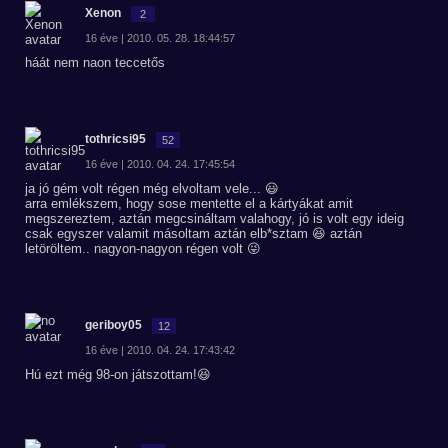
Xenon
2
16 éve | 2010. 05. 28. 18:44:57
háát nem naon teccetős
tothricsi95
52
16 éve | 2010. 04. 24. 17:45:54
ja jó gém volt régen még elvoltam vele... 😃
arra emlékszem, hogy sose mentette el a kártyákat amit
megszereztem, aztán megcsináltam valahogy, jó is volt egy ideig
csak egyszer valamit másoltam aztán elb*sztam 😆 aztán
letöröltem.. nagyon-nagyon régen volt 😜
geriboy05
12
16 éve | 2010. 04. 24. 17:43:42
Hú ezt még 98-on játszottam!😆