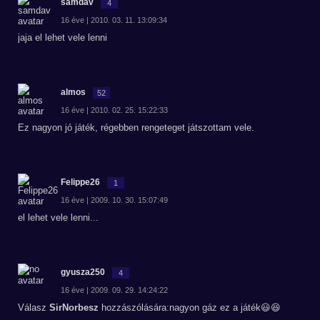
samdav
4
16 éve | 2010. 03. 11. 13:09:34
jaja el lehet vele lenni
almos
52
16 éve | 2010. 02. 25. 15:22:33
Ez nagyon jó játék, régebben rengeteget játszottam vele.
Felippe26
1
16 éve | 2009. 10. 30. 15:07:49
el lehet vele lenni...
gyusza250
4
16 éve | 2009. 09. 29. 14:24:22
Válasz
SirNorbesz
hozzászólására:nagyon gáz ez a játék😃😆