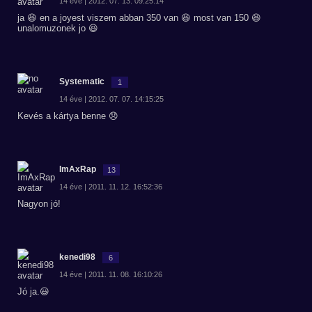
14 éve | 2012. 07. 13. 09:25:14
ja 😆 en a joyest viszem abban 350 van 😆 most van 150 😆
unalomuzonek jo 😆
Systematic
1
14 éve | 2012. 07. 07. 14:15:25
Kevés a kártya benne 😞
ImAxRap
13
14 éve | 2011. 11. 12. 16:52:36
Nagyon jó!
kenedi98
6
14 éve | 2011. 11. 08. 16:10:26
Jó ja.😃