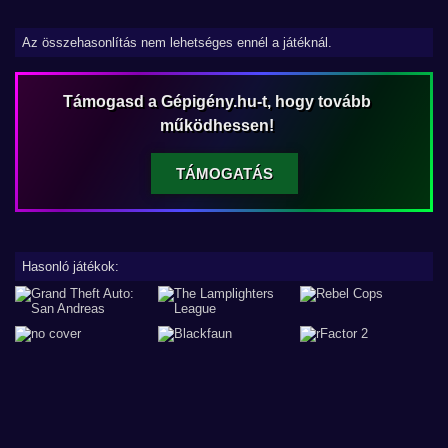
Az összehasonlítás nem lehetséges ennél a játéknál.
Támogasd a Gépigény.hu-t, hogy tovább
működhessen!
TÁMOGATÁS
Hasonló játékok: