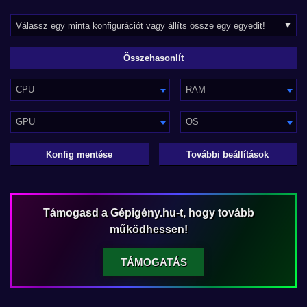
CPU
RAM
GPU
OS
Konfig mentése
További beállítások
Támogasd a Gépigény.hu-t, hogy tovább
működhessen!
TÁMOGATÁS