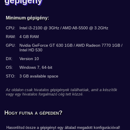
gépigény
Minimum gépigény:
CPU:
Intel i3-2100 @ 3GHz / AMD A8-5500 @ 3.2GHz
RAM:
4 GB RAM
GPU:
Nvidia GeForce GT 630 1GB / AMD Radeon 7770 1GB /
Intel HD 530
DX:
Version 10
OS:
Windows 7, 64-bit
STO:
3 GB available space
Az oldalon csak hivatalos gépigények találhatóak, amit a készítők
vagy egy hivatalos forgalmazó cég tett közzé.
Hogy futna a gépeden?
Hasonlítsd össze a gépigényt egy általad megadott konfigurációval!