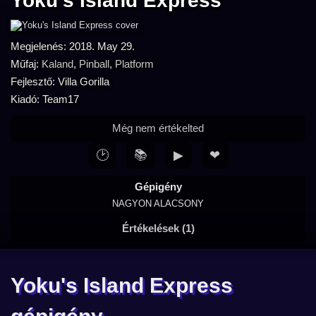
Yoku's Island Express
Megjelenés: 2018. May 29.
Műfaj:
Kaland
,
Pinball
,
Platform
Fejlesztő: Villa Gorilla
Kiadó: Team17
Még nem értékelted
🕑
📚
▶
❤
Gépigény
NAGYON ALACSONY
Értékelések (1)
Yoku's Island Express