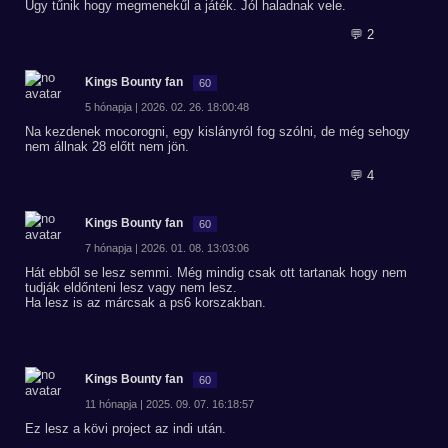
Úgy tűnik hogy megmenekűl a játék. Jól haladnak vele.
💬 2
Kings Bounty fan
60
5 hónapja | 2026. 02. 26. 18:00:48
Na kezdenek mocorogni, egy kislányról fog szólni, de még sehogy
nem állnak 28 előtt nem jön.
💬 4
Kings Bounty fan
60
7 hónapja | 2026. 01. 08. 13:03:06
Hát ebből se lesz semmi. Még mindig csak ott tartanak hogy nem
tudják eldőnteni lesz vagy nem lesz.
Ha lesz is az márcsak a ps6 korszakban.
Kings Bounty fan
60
11 hónapja | 2025. 09. 07. 16:18:57
Ez lesz a kövi project az indi után.