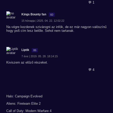
💬 1
Kings Bounty fan
60
15 hónapja | 2025. 04. 22. 12:02:22
Na végre kezdenek szivárogni az infók, de ez már nagyon valószínű
hogy ps6 cím lesz belőle. Sehol nem tartanak.
Liptik
86
7 éve | 2019. 05. 28. 18:14:15
Kiviszem az előző részeket.
💬 4
Halo: Campaign Evolved
Aliens: Fireteam Elite 2
Call of Duty: Modern Warfare 4