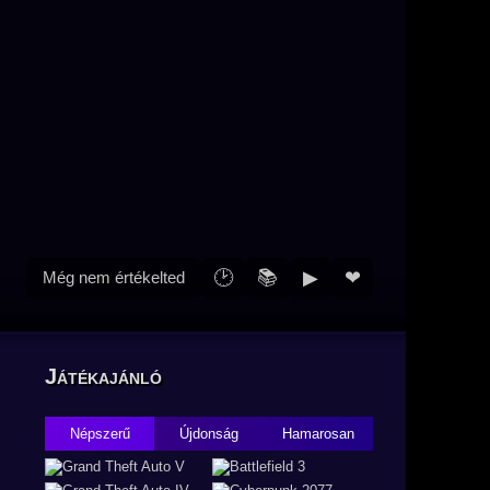
🕑
📚
▶
❤
Még nem értékelted
Játékajánló
Népszerű
Újdonság
Hamarosan