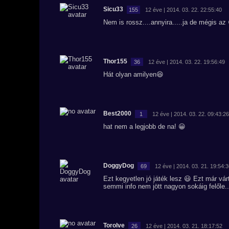
Sicu33
155
12 éve | 2014. 03. 22. 22:55:40
Nem is rossz....annyira.....ja de mégis az
Thor155
36
12 éve | 2014. 03. 22. 19:56:49
Hát olyan amilyen😆
Best2000
1
12 éve | 2014. 03. 22. 09:43:26
hat nem a legjobb de na! 😀
DoggyDog
69
12 éve | 2014. 03. 21. 19:54:
Ezt kegyetlen jó játék lesz 😃 Ezt már vá
semmi info nem jött nagyon sokáig felőle
Torolve
26
12 éve | 2014. 03. 21. 18:17:52