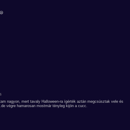
 😆
36
rtam nagyon, mert tavaly Halloween-ra ígérték aztán megcsúsztak vele és
...de végre hamarosan mostmár tényleg kijön a cucc.