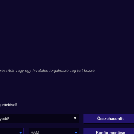
 készítők vagy egy hivatalos forgalmazó cég tett közzé.
urációval!
RAM
Konfig mentése