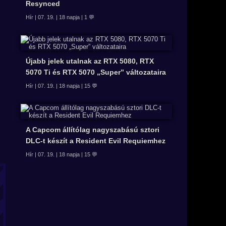
Resynced
Hír | 07. 19. | 18 napja | 1 💬
Újabb jelek utalnak az RTX 5080, RTX
5070 Ti és RTX 5070 „Super” változataira
Hír | 07. 19. | 18 napja | 15 💬
A Capcom állítólag nagyszabású sztori
DLC-t készít a Resident Evil Requiemhez
Hír | 07. 19. | 18 napja | 15 💬