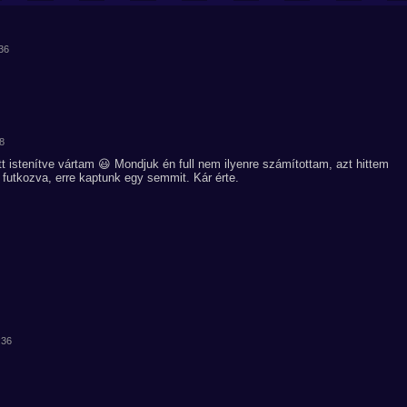
:36
08
t istenítve vártam 😃 Mondjuk én full nem ilyenre számítottam, azt hittem
n futkozva, erre kaptunk egy semmit. Kár érte.
:36