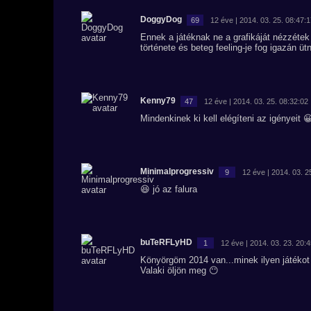
DoggyDog
69
12 éve | 2014. 03. 25. 08:47:
Ennek a játéknak ne a grafikáját nézzétek
története és beteg feeling-je fog igazán ütn
Kenny79
47
12 éve | 2014. 03. 25. 08:32:02
Mindenkinek ki kell elégíteni az igényeit 
Minimalprogressiv
9
12 éve | 2014. 03. 2
😆 jó az falura
buTeRFLyHD
1
12 éve | 2014. 03. 23. 20:
Könyörgöm 2014 van...minek ilyen játékot 
Valaki öljön meg 😶