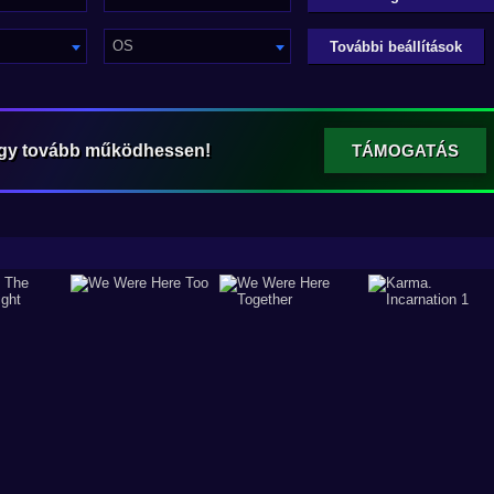
OS
További beállítások
ogy tovább működhessen!
TÁMOGATÁS