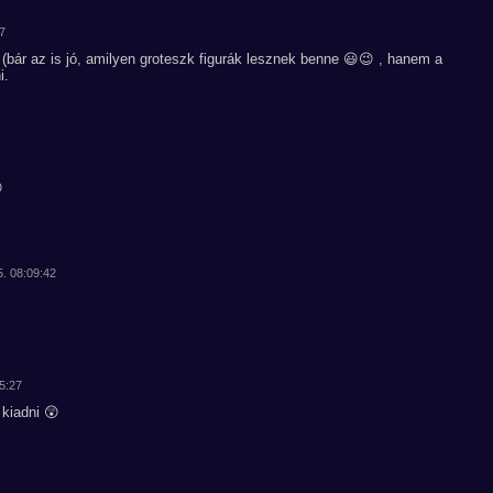
17
 (bár az is jó, amilyen groteszk figurák lesznek benne 😃😉 , hanem a
i.

5. 08:09:42
45:27
kiadni 😲