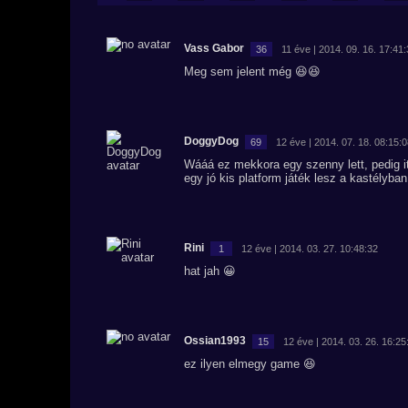
Vass Gabor
36
11 éve | 2014. 09. 16. 17:41
Meg sem jelent még 😆😆
DoggyDog
69
12 éve | 2014. 07. 18. 08:15:
Wááá ez mekkora egy szenny lett, pedig it
egy jó kis platform játék lesz a kastélyba
Rini
1
12 éve | 2014. 03. 27. 10:48:32
hat jah 😀
Ossian1993
15
12 éve | 2014. 03. 26. 16:25
ez ilyen elmegy game 😆