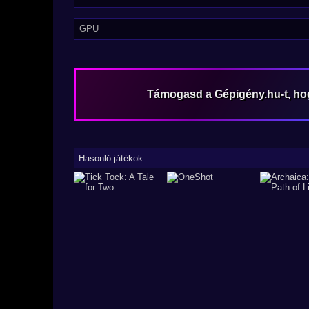
GPU
Támogasd a Gépigény.hu-t, h
Hasonló játékok: