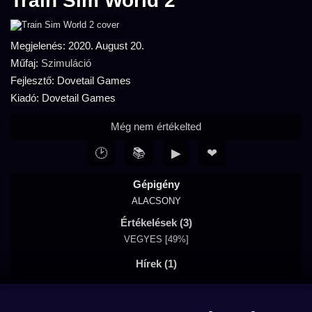
Train Sim World 2
Megjelenés: 2020. August 20.
Műfaj:
Szimuláció
Fejlesztő: Dovetail Games
Kiadó: Dovetail Games
Még nem értékelted
🕑
📚
▶
❤
Gépigény
ALACSONY
Értékelések (3)
VEGYES [49%]
Hírek (1)