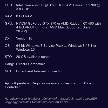
CPU:
Intel Core i7-4790 @ 3.6 GHz or AMD Ryzen 7 1700 @
3.8 GHz
RAM:
8 GB RAM
GPU:
NVIDIA GeForce GTX 970 or AMD Radeon RX 480 with
4 GB VRAM or more (AMD Max Supported Driver
20.4.2)
DX:
Version 10
OS:
64-bit Windows 7 Service Pack 1, Windows 8 / 8.1 or
Windows 10
STO:
20 GB available space
Hang:
DirectX Compatible
NET:
Broadband Internet connection
Ajánlott periféria: Requires mouse and keyboard or Xbox
Controller
Az oldalon csak hivatalos gépigények találhatóak, amit a készítők
vagy egy hivatalos forgalmazó cég tett közzé.