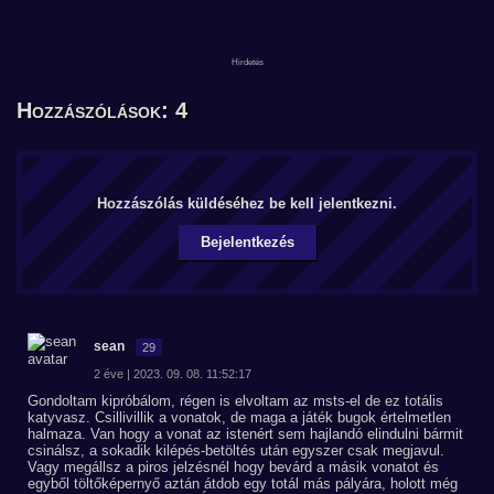
Hozzászólások: 4
Hozzászólás küldéséhez be kell jelentkezni.
Bejelentkezés
sean
29
2 éve | 2023. 09. 08. 11:52:17
Gondoltam kipróbálom, régen is elvoltam az msts-el de ez totális
katyvasz. Csillivillik a vonatok, de maga a játék bugok értelmetlen
halmaza. Van hogy a vonat az istenért sem hajlandó elindulni bármit
csinálsz, a sokadik kilépés-betöltés után egyszer csak megjavul.
Vagy megállsz a piros jelzésnél hogy bevárd a másik vonatot és
egyből töltőképernyő aztán átdob egy totál más pályára, holott még