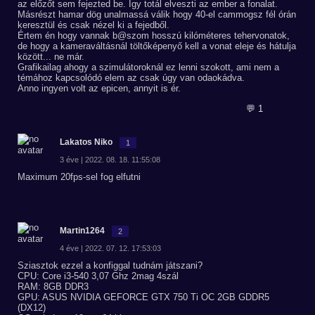
az előzőt sem fejezted be. Így totál elveszti az ember a fonalat.
Másrészt hamar dög unalmassá válik hogy 40-el cammogsz fél órán
keresztül és csak nézel ki a fejedből.
Értem én hogy vannak b@szom hosszú kilóméteres tehervonatok,
de hogy a kameraváltásnál töltőképenyő kell a vonat eleje és hátulja
között... ne már.
Grafikailag ahogy a szimulátoroknál ez lenni szokott, ami nem a
témához kapcsolódó elem az csak úgy van odaokádva.
Anno ingyen volt az epicen, annyit is ér.
💬 1
Lakatos Niko
1
3 éve | 2022. 08. 18. 11:55:08
Maximum 20fps-sel fog elfutni
Martin1264
2
4 éve | 2022. 07. 12. 17:53:03
Sziasztok ezzel a konfiggal tudnám játszani?
CPU: Core i3-540 3,07 Ghz 2mag 4szál
RAM: 8GB DDR3
GPU: ASUS NVIDIA GEFORCE GTX 750 Ti OC 2GB GDDR5
(DX12)