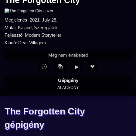
The Forgotten City
Megjelenés: 2021. July 28.
Műfaj:
Kaland
,
Szerepjáték
Fejlesztő: Modern Storyteller
Kiadó: Dear Villagers
Még nem értékelted
🕑
📚
▶
❤
Gépigény
ALACSONY
The Forgotten City
gépigény