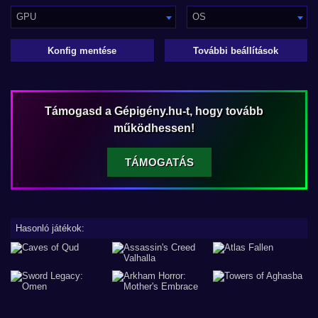
GPU
OS
Konfig mentése
További beállítások
Támogasd a Gépigény.hu-t, hogy tovább
működhessen!
TÁMOGATÁS
Hasonló játékok: