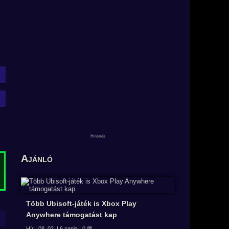
Ajánló
Több Ubisoft-játék is Xbox Play
Anywhere támogatást kap
Hír | 08. 02. | 6 napja | 0 💬