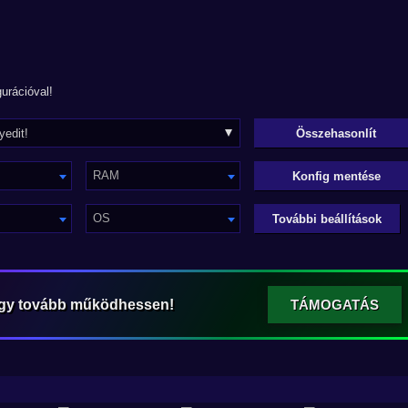
urációval!
RAM
Konfig mentése
OS
További beállítások
ogy tovább működhessen!
TÁMOGATÁS