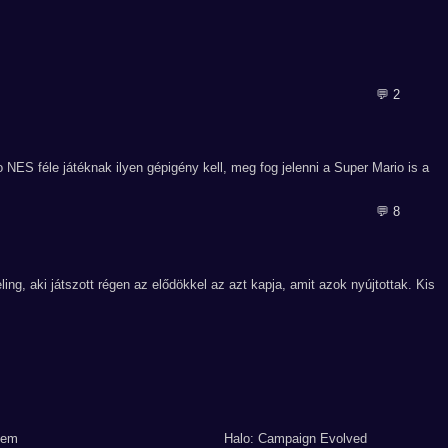
💬 2
ES féle játéknak ilyen gépigény kell, meg fog jelenni a Super Mario is a
💬 8
ling, aki játszott régen az elődökkel az azt kapja, amit azok nyújtottak. Kis
lem
Halo: Campaign Evolved