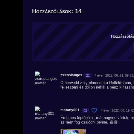
Hozzászólások: 14
Hozzászólás 
zsiroslangos
21
4 éve | 2022. 06. 21. 09:33
Otherworld Zoly elmondta a Reflektorban, 
fejleszteni és dőljön nekik a pénz kihasz
matany001
62
4 éve | 2022. 06. 19. 0
Érdemes kipróbálni, már nagyon vártuk, nek
az nem fog csalódni benne. 😁😁