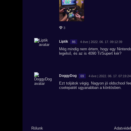
3
Liptik
86
4 éve | 2022. 06. 17. 09:12:39
Még mindig nem értem, hogy egy Nintendo N
legelső, és az is 4090 Ti/Supert kér?
DoggyDog
69
4 éve | 2022. 06. 17. 07:19:24
Ezt toljátok végig. Nagyon jó oldschool fee
csetepatét ugyanabban a köntösben.
Rólunk
Adatvéde