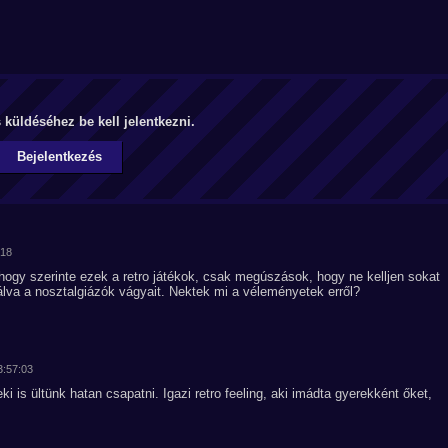
küldéséhez be kell jelentkezni.
Bejelentkezés
:18
hogy szerinte ezek a retro játékok, csak megúszások, hogy ne kelljen sokat
nálva a nosztalgiázók vágyait. Nektek mi a véleményetek erről?
3:57:03
i is ültünk hatan csapatni. Igazi retro feeling, aki imádta gyerekként őket,