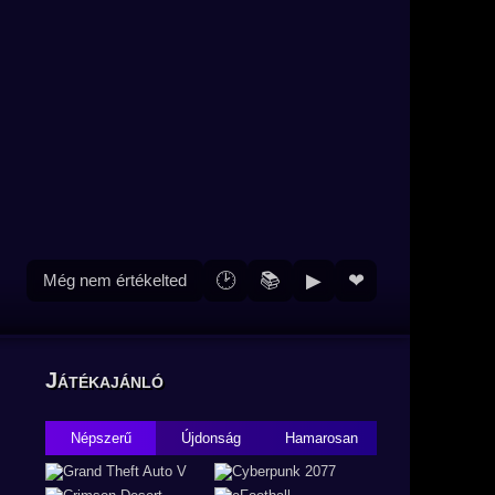
🕑
📚
▶
❤
Még nem értékelted
Játékajánló
Népszerű
Újdonság
Hamarosan