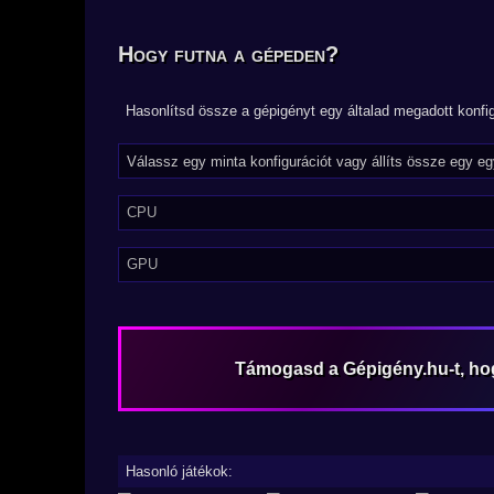
Hogy futna a gépeden?
Hasonlítsd össze a gépigényt egy általad megadott konfig
CPU
GPU
Támogasd a Gépigény.hu-t, h
Hasonló játékok: