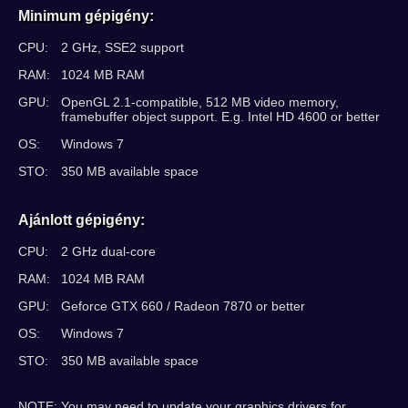
Minimum gépigény:
CPU:
2 GHz, SSE2 support
RAM:
1024 MB RAM
GPU:
OpenGL 2.1-compatible, 512 MB video memory,
framebuffer object support. E.g. Intel HD 4600 or better
OS:
Windows 7
STO:
350 MB available space
Ajánlott gépigény:
CPU:
2 GHz dual-core
RAM:
1024 MB RAM
GPU:
Geforce GTX 660 / Radeon 7870 or better
OS:
Windows 7
STO:
350 MB available space
NOTE: You may need to update your graphics drivers for