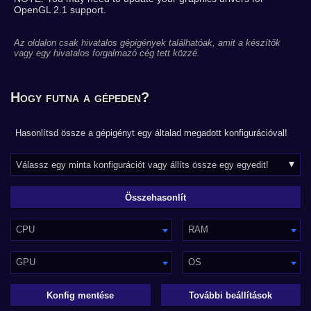
OpenGL 2.1 support.
Az oldalon csak hivatalos gépigények találhatóak, amit a készítők
vagy egy hivatalos forgalmazó cég tett közzé.
Hogy futna a gépeden?
Hasonlítsd össze a gépigényt egy általad megadott konfigurációval!
CPU
RAM
GPU
OS
Konfig mentése
További beállítások