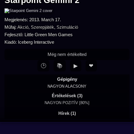
Starpoint Gemini 2
Megjelenés: 2013. March 17.
Műfaj:
Akció
,
Szerepjáték
,
Szimuláció
Fejlesztő: Little Green Men Games
Kiadó: Iceberg Interactive
Még nem értékelted
🕑
📚
▶
❤
Gépigény
NAGYON ALACSONY
Értékelések (3)
NAGYON POZITÍV [80%]
Hírek (1)