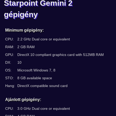
Starpoint Gemini 2
gépigény
Minimum gépigény:
CPU:
2.2 GHz Dual core or equivalent
RAM:
2 GB RAM
GPU:
DirectX 10 compliant graphics card with 512MB RAM
DX:
10
OS:
Microsoft Windows 7, 8
STO:
8 GB available space
Hang:
DirectX compatible sound card
Ajánlott gépigény:
CPU:
3.0 GHz Dual core or equivalent