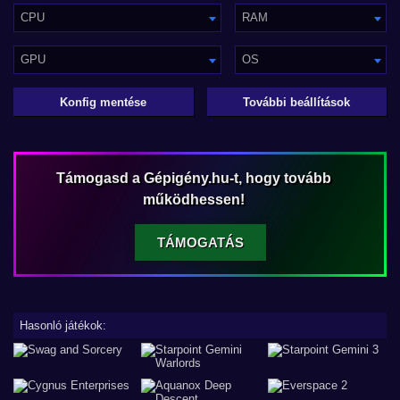
CPU
RAM
GPU
OS
Konfig mentése
További beállítások
Támogasd a Gépigény.hu-t, hogy tovább
működhessen!
TÁMOGATÁS
Hasonló játékok: