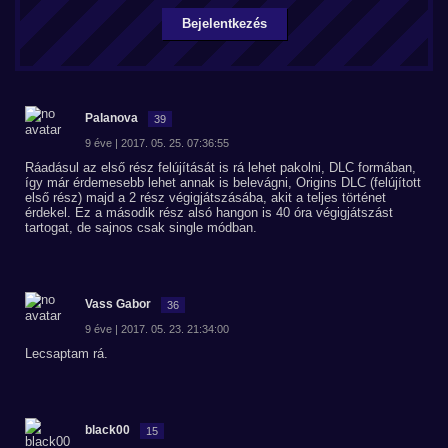
Bejelentkezés
Palanova
39
9 éve | 2017. 05. 25. 07:36:55
Ráadásul az első rész felújítását is rá lehet pakolni, DLC formában,
így már érdemesebb lehet annak is belevágni, Origins DLC (felújított
első rész) majd a 2 rész végigjátszásába, akit a teljes történet
érdekel. Ez a második rész alsó hangon is 40 óra végigjátszást
tartogat, de sajnos csak single módban.
Vass Gabor
36
9 éve | 2017. 05. 23. 21:34:00
Lecsaptam rá.
black00
15