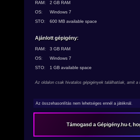
RAM:
2 GB RAM
OS:
Windows 7
STO:
600 MB available space
Ajánlott gépigény:
RAM:
3 GB RAM
OS:
Windows 7
STO:
1 GB available space
Az oldalon csak hivatalos gépigények találhatóak, amit a
Az összehasonlítás nem lehetséges ennél a játéknál.
Támogasd a Gépigény.hu-t, h