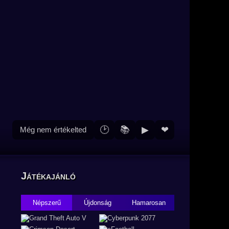
🕑
📚
▶
❤
Még nem értékelted
Játékajánló
Népszerű
Újdonság
Hamarosan