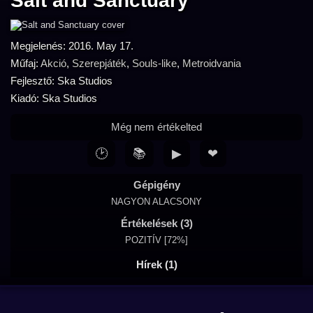
Salt and Sanctuary
Megjelenés: 2016. May 17.
Műfaj:
Akció
,
Szerepjáték
,
Souls-like
,
Metroidvania
Fejlesztő: Ska Studios
Kiadó: Ska Studios
Még nem értékelted
🕑
📚
▶
❤
Gépigény
NAGYON ALACSONY
Értékelések (3)
POZITÍV [72%]
Hírek (1)