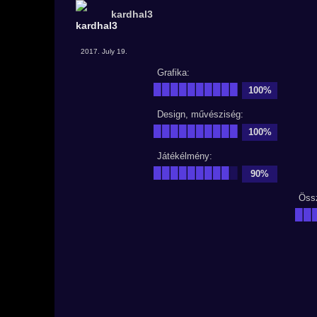
kardhal3
2017. July 19.
Grafika:
██████████
100%
Design, művésziség:
██████████
100%
Játékélmény:
█████████
█
90%
Öss
██