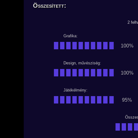
Összesített:
2 fel
Grafika:
██████████
100%
Design, művésziség:
██████████
100%
Játékélmény:
██████████
95%
Összes
███