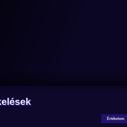
kelések
Értékelem