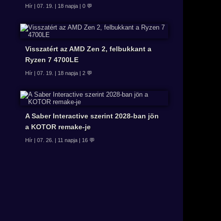
Hír | 07. 19. | 18 napja | 0 💬
Visszatért az AMD Zen 2, felbukkant a
Ryzen 7 4700LE
Hír | 07. 19. | 18 napja | 2 💬
A Saber Interactive szerint 2028-ban jön
a KOTOR remake-je
Hír | 07. 26. | 11 napja | 16 💬