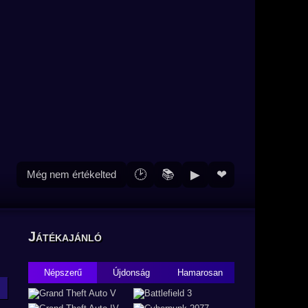
🕑
📚
▶
❤
Még nem értékelted
Játékajánló
Népszerű
Újdonság
Hamarosan