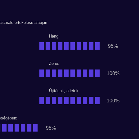
használó értékelése alapján
Hang:
██████████
95%
Zene:
██████████
100%
Újítások, ötletek:
██████████
100%
ségében:
███████
95%