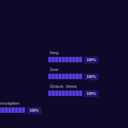
Hang:
██████████
100%
Zene:
██████████
100%
Újítások, ötletek:
██████████
100%
zességében:
████████
100%