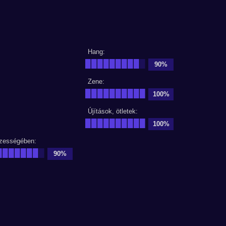
Hang:
█████████
█
90%
Zene:
██████████
100%
Újítások, ötletek:
██████████
100%
zességében:
███████
█
90%