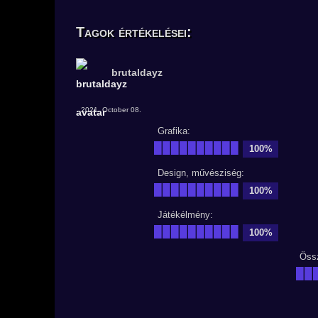
Tagok értékelései:
brutaldayz
2021. October 08.
Grafika:
██████████
100%
Design, művésziség:
██████████
100%
Játékélmény:
██████████
100%
Öss
██