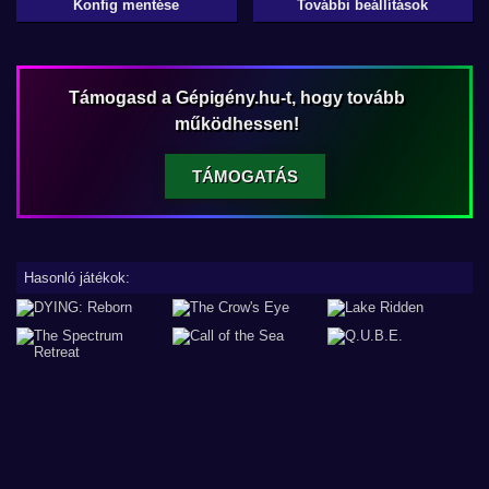
Konfig mentése
További beállítások
Támogasd a Gépigény.hu-t, hogy tovább
működhessen!
TÁMOGATÁS
Hasonló játékok: