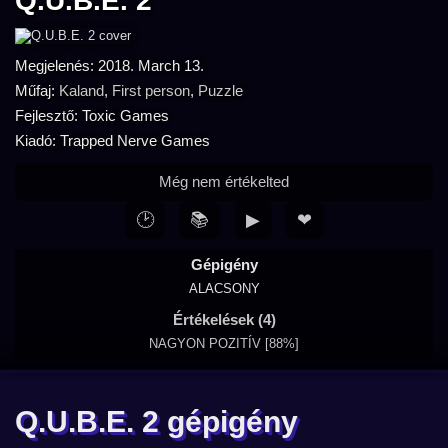
Q.U.B.E. 2
Megjelenés: 2018. March 13.
Műfaj:
Kaland
,
First person
,
Puzzle
Fejlesztő: Toxic Games
Kiadó: Trapped Nerve Games
Még nem értékelted
🕑
📚
▶
❤
Gépigény
ALACSONY
Értékelések (4)
NAGYON POZITÍV [88%]
Q.U.B.E. 2 gépigény