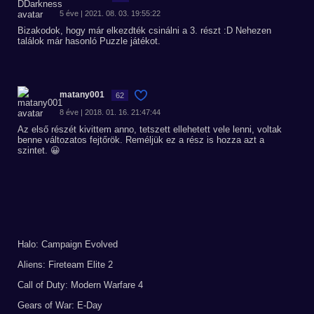
5 éve | 2021. 08. 03. 19:55:22
Bizakodok, hogy már elkezdték csinálni a 3. részt :D Nehezen
találok már hasonló Puzzle játékot.
matany001
62
8 éve | 2018. 01. 16. 21:47:44
Az első részét kivittem anno, tetszett ellehetett vele lenni, voltak
benne változatos fejtőrök. Reméljük ez a rész is hozza azt a
szintet. 😀
Halo: Campaign Evolved
Aliens: Fireteam Elite 2
Call of Duty: Modern Warfare 4
Gears of War: E-Day