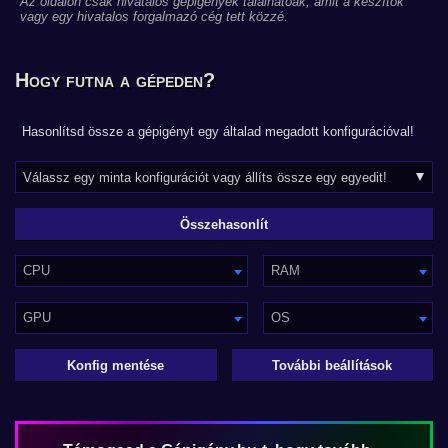
Az oldalon csak hivatalos gépigények találhatóak, amit a készítők
vagy egy hivatalos forgalmazó cég tett közzé.
Hogy futna a gépeden?
Hasonlítsd össze a gépigényt egy általad megadott konfigurációval!
CPU
RAM
GPU
OS
Konfig mentése
További beállítások