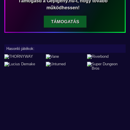
Támogasd a Gépigény.hu-t, hogy tovább
működhessen!
TÁMOGATÁS
Hasonló játékok: