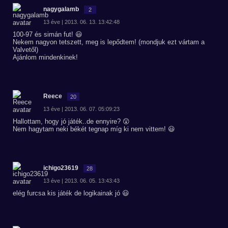
nagygalamb
2
13 éve | 2013. 06. 13. 13:42:48
100-97 és simán fut! 😃
Nekem nagyon tetszett, meg is lepődtem! (mondjuk ezt vártam a
Valvetől)
Ajánlom mindenkinek!
Reece
20
13 éve | 2013. 06. 07. 05:09:23
Hallottam, hogy jó játék..de ennyire? 😲
Nem hagytam neki békét tegnap míg ki nem vittem! 😃
ichigo23619
28
13 éve | 2013. 06. 05. 13:43:43
elég furcsa kis játék de logikainak jó 😃