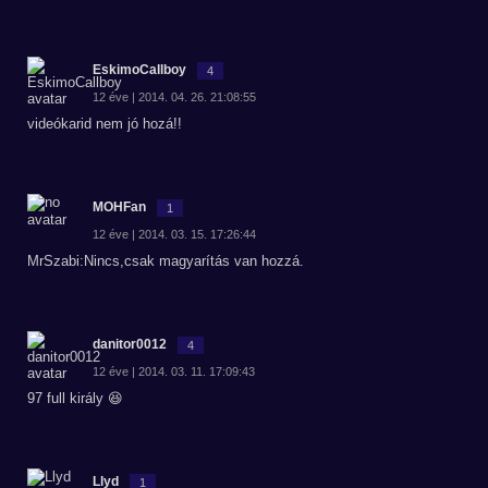
EskimoCallboy
4
12 éve | 2014. 04. 26. 21:08:55
videókarid nem jó hozá!!
MOHFan
1
12 éve | 2014. 03. 15. 17:26:44
MrSzabi:Nincs,csak magyarítás van hozzá.
danitor0012
4
12 éve | 2014. 03. 11. 17:09:43
97 full király 😆
Llyd
1