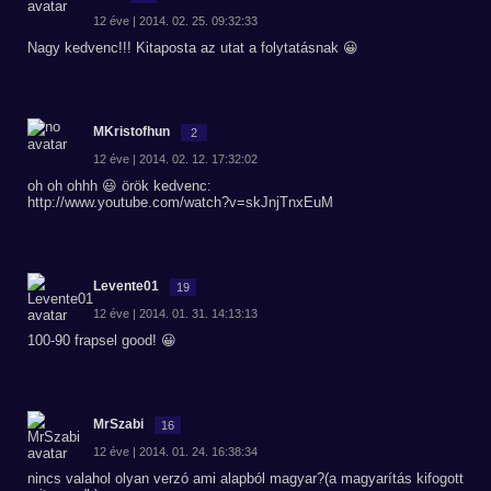
12 éve | 2014. 02. 25. 09:32:33
Nagy kedvenc!!! Kitaposta az utat a folytatásnak 😀
MKristofhun
2
12 éve | 2014. 02. 12. 17:32:02
oh oh ohhh 😃 örök kedvenc:
http://www.youtube.com/watch?v=skJnjTnxEuM
Levente01
19
12 éve | 2014. 01. 31. 14:13:13
100-90 frapsel good! 😀
MrSzabi
16
12 éve | 2014. 01. 24. 16:38:34
nincs valahol olyan verzó ami alapból magyar?(a magyarítás kifogott