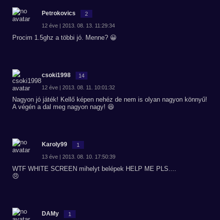
Petrokovics
2
12 éve | 2013. 08. 13. 11:29:34
Procim 1.5ghz a többi jó. Menne? 😀
csoki1998
14
12 éve | 2013. 08. 11. 10:01:32
Nagyon jó játék! Kellő képen nehéz de nem is olyan nagyon könnyű!
A végén a dal meg nagyon nagy! 😆
Karoly99
1
13 éve | 2013. 08. 10. 17:50:39
WTF WHITE SCREEN mihelyt belépek HELP ME PLS....
😠
DAMy
1