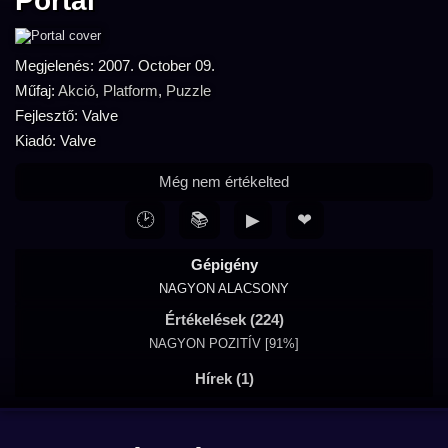
Portal
Megjelenés: 2007. October 09.
Műfaj:
Akció
,
Platform
,
Puzzle
Fejlesztő: Valve
Kiadó: Valve
Még nem értékelted
🕑
📚
▶
❤
Gépigény
NAGYON ALACSONY
Értékelések (224)
NAGYON POZITÍV [91%]
Hírek (1)