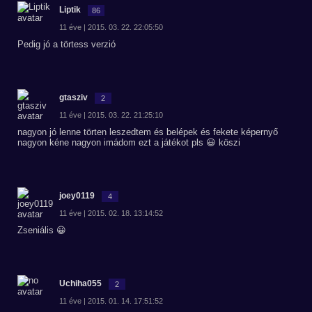
Liptik
86
11 éve | 2015. 03. 22. 22:05:50
Pedig jó a törtess verzió
gtasziv
2
11 éve | 2015. 03. 22. 21:25:10
nagyon jó lenne törten leszedtem és belépek és fekete képernyő
nagyon kéne nagyon imádom ezt a játékot pls 😃 köszi
joey0119
4
11 éve | 2015. 02. 18. 13:14:52
Zseniális 😀
Uchiha055
2
11 éve | 2015. 01. 14. 17:51:52