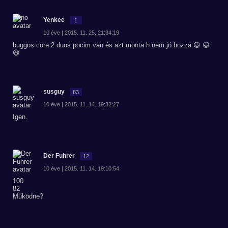
Yenkee
1
10 éve | 2015. 11. 25. 21:34:19
buggos core 2 duos pocim van és azt monta h nem jó hozzá 😃 😃
😃
susguy
83
10 éve | 2015. 11. 14. 19:32:27
Igen.
Der Fuhrer
12
10 éve | 2015. 11. 14. 19:10:54
100
82
Működne?