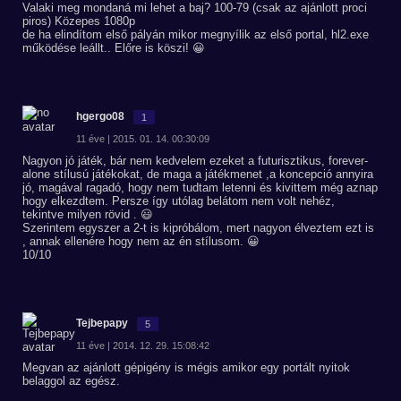
Valaki meg mondaná mi lehet a baj? 100-79 (csak az ajánlott proci
piros) Közepes 1080p
de ha elindítom első pályán mikor megnyílik az első portal, hl2.exe
működése leállt.. Előre is köszi! 😀
hgergo08
1
11 éve | 2015. 01. 14. 00:30:09
Nagyon jó játék, bár nem kedvelem ezeket a futurisztikus, forever-
alone stílusú játékokat, de maga a játékmenet ,a koncepció annyira
jó, magával ragadó, hogy nem tudtam letenni és kivittem még aznap
hogy elkezdtem. Persze így utólag belátom nem volt nehéz,
tekintve milyen rövid . 😃
Szerintem egyszer a 2-t is kipróbálom, mert nagyon élveztem ezt is
, annak ellenére hogy nem az én stílusom. 😀
10/10
Tejbepapy
5
11 éve | 2014. 12. 29. 15:08:42
Megvan az ajánlott gépigény is mégis amikor egy portált nyitok
belaggol az egész.