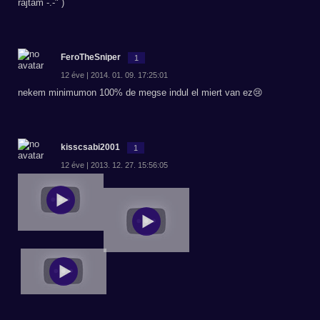
rajtam -.-" )
FeroTheSniper
1
12 éve | 2014. 01. 09. 17:25:01
nekem minimumon 100% de megse indul el miert van ez😢
kisscsabi2001
1
12 éve | 2013. 12. 27. 15:56:05