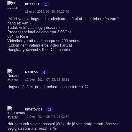
krisz321
1
11 éve | 2014. 08. 30. 20:27:40
(Miért van az hogy mikor elinditom a játékot csak fehér kép van ?
hang az van )
Tudok vele valahogy játszani ?
Processzor:intel celeron cpu 3.06Ghz
894mb Ram
Videókártya:ati readeon xpress 200 series
(tudom nem valami erős videó kártya)
Hangkártya😃irectX 9.0c Compatible
Neuzon
6
12 éve | 2014. 07. 22. 16:30:51
Nagyon jó játék,de a 2 nekem jobban tetszik 😃
kmetovics
92
12 éve | 2014. 05. 04. 21:03:50
Hát nem volt valami hosszú játék, de jó volt amíg tartott. Asszem
végigjátszom a 2. részt is 😀