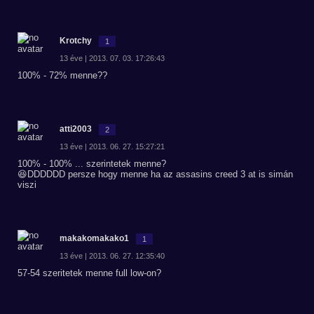
Krotchy
1
13 éve | 2013. 07. 03. 17:26:43
100% - 72% menne??
atti2003
2
13 éve | 2013. 06. 27. 15:27:21
100% - 100% ... szerintetek menne?
😆DDDDDD persze hogy menne ha az assasins creed 3 at is simán
viszi
makakomakako1
1
13 éve | 2013. 06. 27. 12:35:40
57-54 szeritetek menne full low-on?