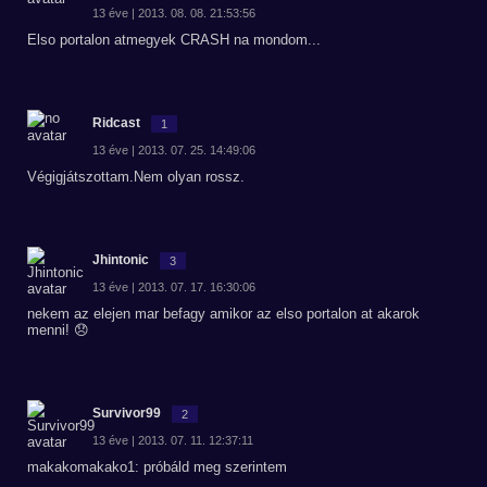
13 éve | 2013. 08. 08. 21:53:56
Elso portalon atmegyek CRASH na mondom...
Ridcast
1
13 éve | 2013. 07. 25. 14:49:06
Végigjátszottam.Nem olyan rossz.
Jhintonic
3
13 éve | 2013. 07. 17. 16:30:06
nekem az elejen mar befagy amikor az elso portalon at akarok
menni! 😞
Survivor99
2
13 éve | 2013. 07. 11. 12:37:11
makakomakako1: próbáld meg szerintem