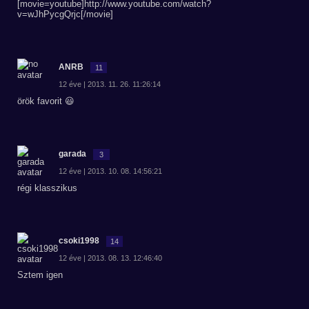
[movie=youtube]http://www.youtube.com/watch?
v=wJhPycgQrjc[/movie]
ANRB
11
12 éve | 2013. 11. 26. 11:26:14
örök favorit 😃
garada
3
12 éve | 2013. 10. 08. 14:56:21
régi klasszikus
csoki1998
14
12 éve | 2013. 08. 13. 12:46:40
Sztem igen