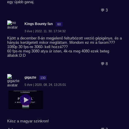
egy újabb ganaj.
💬 3
Kings Bounty fan
60
3 éve | 2022. 11. 30. 17:34:32
Kijött a december 8-án megjelenő felturbózott verzió gépigénye, és a
hányás kerülgetett mikor megláttam. Mondom ez mi a faxom???
1080p 30 fps-re 3060- kell hozzá???
60 fps-re meg 3080 atya úr isten, 4k-ra meg 4080 ezek beteg
állatok:D:D
💬 8
gigazte
130
5 éve | 2020. 08. 24. 13:25:01
Kész a magyar szinkron!