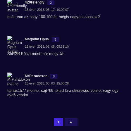
420Friendly
2
13 éve | 2013. 05. 17. 10:09:07
miért van az hogy 100 100 és mégis nagyon laggolok?
Magnum Opus
9
13 éve | 2013. 05. 08. 08:31:10
StiFl3R:Köszi most már megy 😀
MrParadoxon
8
13 éve | 2013. 05. 03. 15:08:28
tamas1577 menne. sajt789 töltsd le a skidrowos verziot vagy egy
dvd5 verziot
1
►