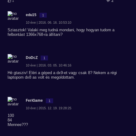
💬 2
1
edu15
1
10 éve | 2016. 06. 16. 10:53:10
Sziasztok! Valaki meg tudná mondani, hogy hogyan tudom a
felbontást 1366x768-ra állítani?
DoDcZ
1
10 éve | 2016. 03. 05. 10:46:16
Hé gtasziv! Eléri a géped a dx9-et vagy csak 8? Nekem a régi
laptopom dx8 as volt és megoldottam.
FeriGame
1
10 éve | 2015. 12. 19. 19:28:25
100
84
Mennee???