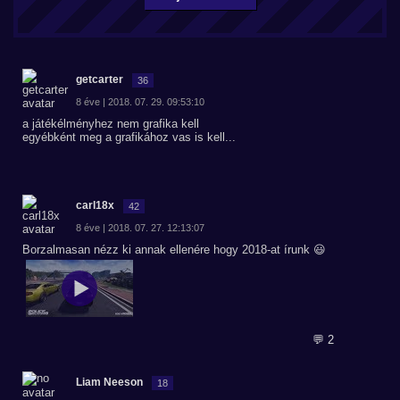
getcarter
36
8 éve | 2018. 07. 29. 09:53:10
a játékélményhez nem grafika kell
egyébként meg a grafikához vas is kell...
carl18x
42
8 éve | 2018. 07. 27. 12:13:07
Borzalmasan nézz ki annak ellenére hogy 2018-at írunk 😃
💬 2
Liam Neeson
18