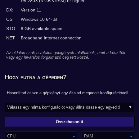
R9 280X (3 GB VRAM) or higher
DX:
Version 11
OS:
Windows 10 64-Bit
STO:
8 GB available space
NET:
Broadband Internet connection
Az oldalon csak hivatalos gépigények találhatóak, amit a készítők
vagy egy hivatalos forgalmazó cég tett közzé.
Hogy futna a gépeden?
Hasonlítsd össze a gépigényt egy általad megadott konfigurációval!
CPU
RAM