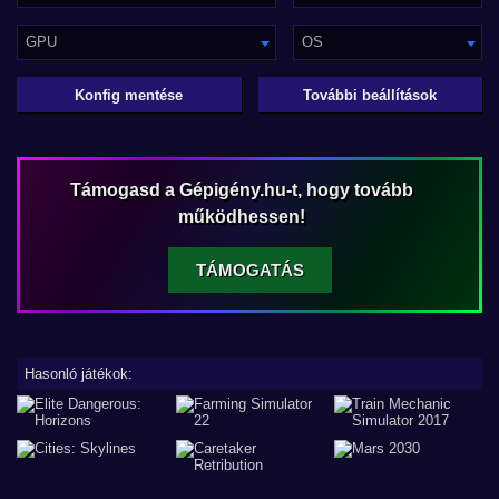
GPU
OS
Konfig mentése
További beállítások
Támogasd a Gépigény.hu-t, hogy tovább
működhessen!
TÁMOGATÁS
Hasonló játékok: