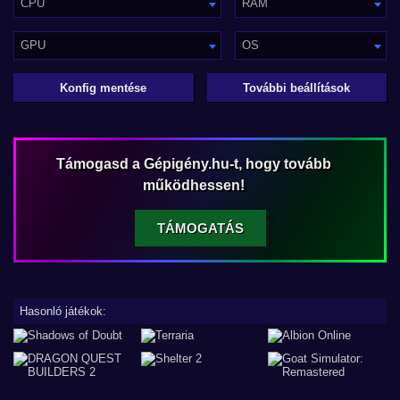
CPU
RAM
GPU
OS
Konfig mentése
További beállítások
Támogasd a Gépigény.hu-t, hogy tovább
működhessen!
TÁMOGATÁS
Hasonló játékok: