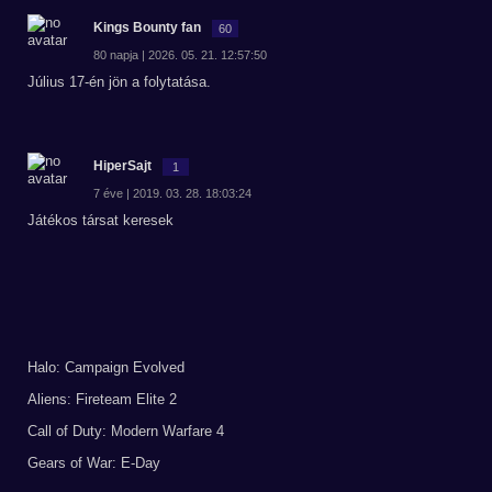
Kings Bounty fan
60
80 napja | 2026. 05. 21. 12:57:50
Július 17-én jön a folytatása.
HiperSajt
1
7 éve | 2019. 03. 28. 18:03:24
Játékos társat keresek
Halo: Campaign Evolved
Aliens: Fireteam Elite 2
Call of Duty: Modern Warfare 4
Gears of War: E-Day