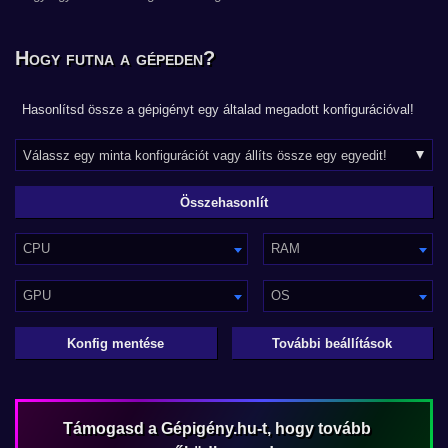
Hogy futna a gépeden?
Hasonlítsd össze a gépigényt egy általad megadott konfigurációval!
CPU
RAM
GPU
OS
Konfig mentése
További beállítások
Támogasd a Gépigény.hu-t, hogy tovább