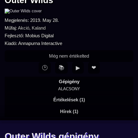
Outer Wilds
Megjelenés: 2019. May 28.
Műfaj:
Akció
,
Kaland
Fejlesztő: Mobius Digital
Kiadó: Annapurna Interactive
Még nem értékelted
🕑
📚
▶
❤
Gépigény
ALACSONY
Értékelések (1)
Hírek (1)
Outer Wilds gépigény