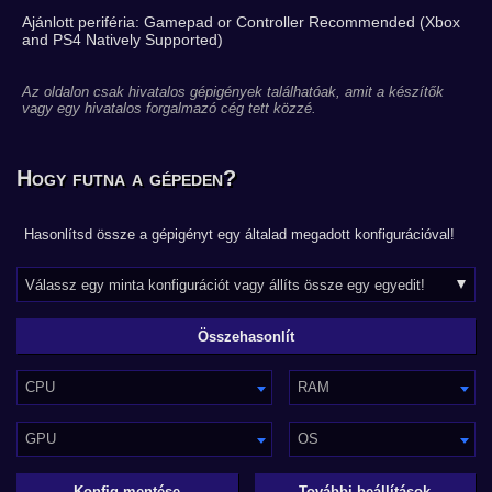
Ajánlott periféria: Gamepad or Controller Recommended (Xbox
and PS4 Natively Supported)
Az oldalon csak hivatalos gépigények találhatóak, amit a készítők
vagy egy hivatalos forgalmazó cég tett közzé.
Hogy futna a gépeden?
Hasonlítsd össze a gépigényt egy általad megadott konfigurációval!
CPU
RAM
GPU
OS
Konfig mentése
További beállítások