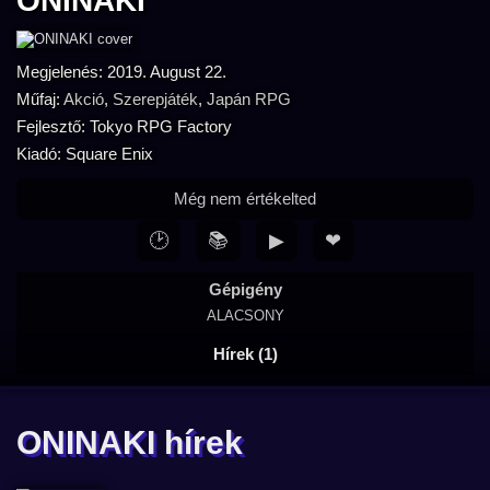
ONINAKI
Megjelenés: 2019. August 22.
Műfaj:
Akció
,
Szerepjáték
,
Japán RPG
Fejlesztő: Tokyo RPG Factory
Kiadó: Square Enix
Még nem értékelted
🕑
📚
▶
❤
Gépigény
ALACSONY
Hírek (1)
ONINAKI hírek