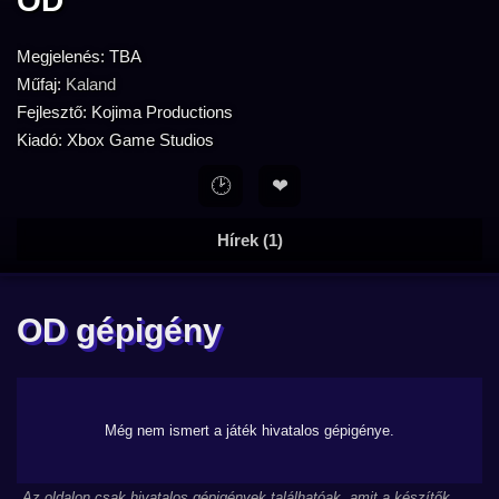
OD
Megjelenés: TBA
Műfaj:
Kaland
Fejlesztő: Kojima Productions
Kiadó: Xbox Game Studios
🕑
❤
Hírek (1)
OD gépigény
Még nem ismert a játék hivatalos gépigénye.
Az oldalon csak hivatalos gépigények találhatóak, amit a készítők