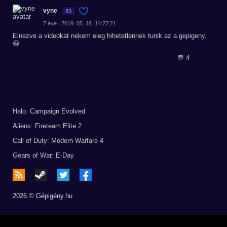
vyne
83
7 éve | 2019. 05. 18. 14:27:21
Elnezve a videokat nekem eleg hihetetlennek tunik az a gepigeny.
😃
💬 4
Halo: Campaign Evolved
Aliens: Fireteam Elite 2
Call of Duty: Modern Warfare 4
Gears of War: E-Day
2026 © Gépigény.hu