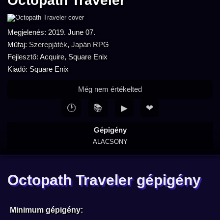
Octopath Traveler
Megjelenés: 2019. June 07.
Műfaj:
Szerepjáték
,
Japán RPG
Fejlesztő: Acquire, Square Enix
Kiadó: Square Enix
Még nem értékelted
🕑
📚
▶
❤
Gépigény
ALACSONY
Octopath Traveler gépigény
Minimum gépigény: