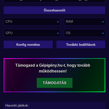
CPU
RAM
GPU
OS
Konfig mentése
További beállítások
Támogasd a Gépigény.hu-t, hogy tovább
működhessen!
TÁMOGATÁS
Hasonló játékok: