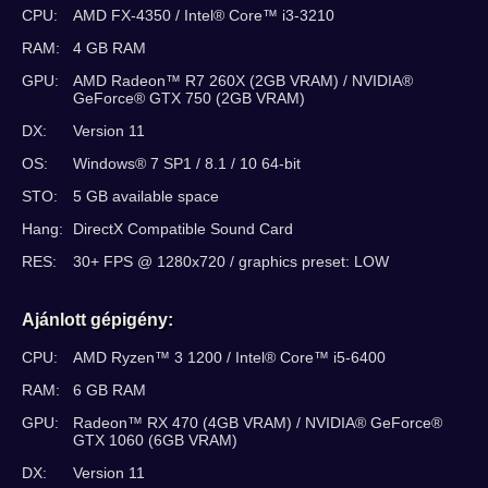
CPU:
AMD FX-4350 / Intel® Core™ i3-3210
RAM:
4 GB RAM
GPU:
AMD Radeon™ R7 260X (2GB VRAM) / NVIDIA®
GeForce® GTX 750 (2GB VRAM)
DX:
Version 11
OS:
Windows® 7 SP1 / 8.1 / 10 64-bit
STO:
5 GB available space
Hang:
DirectX Compatible Sound Card
RES:
30+ FPS @ 1280x720 / graphics preset: LOW
Ajánlott gépigény:
CPU:
AMD Ryzen™ 3 1200 / Intel® Core™ i5-6400
RAM:
6 GB RAM
GPU:
Radeon™ RX 470 (4GB VRAM) / NVIDIA® GeForce®
GTX 1060 (6GB VRAM)
DX:
Version 11