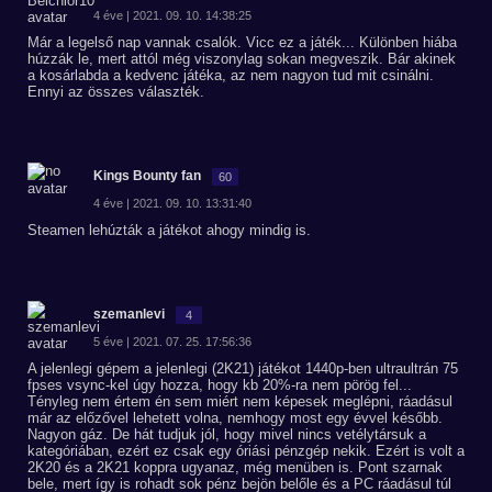
4 éve | 2021. 09. 10. 14:38:25
Már a legelső nap vannak csalók. Vicc ez a játék... Különben hiába
húzzák le, mert attól még viszonylag sokan megveszik. Bár akinek
a kosárlabda a kedvenc játéka, az nem nagyon tud mit csinálni.
Ennyi az összes választék.
Kings Bounty fan
60
4 éve | 2021. 09. 10. 13:31:40
Steamen lehúzták a játékot ahogy mindig is.
szemanlevi
4
5 éve | 2021. 07. 25. 17:56:36
A jelenlegi gépem a jelenlegi (2K21) játékot 1440p-ben ultraultrán 75
fpses vsync-kel úgy hozza, hogy kb 20%-ra nem pörög fel...
Tényleg nem értem én sem miért nem képesek meglépni, ráadásul
már az előzővel lehetett volna, nemhogy most egy évvel később.
Nagyon gáz. De hát tudjuk jól, hogy mivel nincs vetélytársuk a
kategóriában, ezért ez csak egy óriási pénzgép nekik. Ezért is volt a
2K20 és a 2K21 koppra ugyanaz, még menüben is. Pont szarnak
bele, mert így is rohadt sok pénz bejön belőle és a PC ráadásul túl