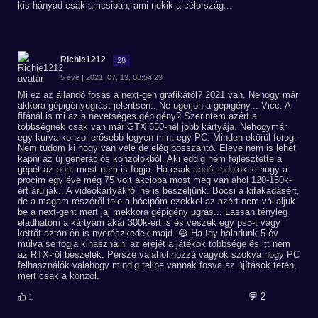
kis hányad csak amcsiban, ami nekik a célország...
Richie1212
28
5 éve | 2021. 07. 19. 08:54:29
Mi ez az állandó fosás a next-gen grafikától? 2021 van. Nehogy már
akkora gépigényugrást jelentsen.. Ne ugorjon a gépigény... Vicc. A
fifánál is mi az a nevetséges gépigény? Szerintem azért a
többségnek csak van már GTX 650-nél jobb kártyája. Nehogymár
egy kurva konzol erősebb legyen mint egy PC. Minden ekörül forog.
Nem tudom ki hogy van vele de elég bosszantó. Eleve nem is lehet
kapni az új generációs konzolokból. Aki eddig nem fejlesztette a
gépét az pont most nem is fogja. Ha csak abból indulok ki hogy a
procim egy éve még 75 volt akcióba most meg van ahol 120-150k-
ért árulják.. A videókártyákról ne is beszéljünk. Bocsi a kifakadásért,
de a magam részéről tele a hócipőm ezekkel az azért nem vállaljuk
be a next-gent mert jaj mekkora gépigény ugrás... Lassan tényleg
eladhatom a kártyám akár 300k-ért is és veszek egy ps5-t vagy
kettőt aztán én is nyerészkedek majd. 😅 Ha így haladunk 5 év
múlva se fogja kihasználni az erejét a játékok többsége és itt nem
az RTX-ről beszélek. Persze valahol hozzá vagyok szokva hogy PC
felhasználók valahogy mindig telibe vannak fosva az újítások terén,
mert csak a konzol.
💬 2
1