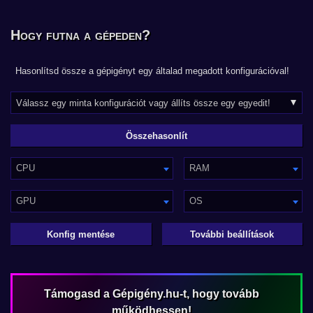
Hogy futna a gépeden?
Hasonlítsd össze a gépigényt egy általad megadott konfigurációval!
CPU
RAM
GPU
OS
Konfig mentése
További beállítások
Támogasd a Gépigény.hu-t, hogy tovább
működhessen!