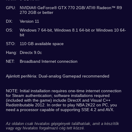
GPU:
NVIDIA® GeForce® GTX 770 2GB/ ATI® Radeon™ R9
270 2GB or better
DX:
Version 11
OS:
Windows 7 64-bit, Windows 8.1 64-bit or Windows 10 64-
bit
STO:
110 GB available space
Hang:
Directx 9.0c
NET:
Broadband Internet connection
Ajánlott periféria: Dual-analog Gamepad recommended
NOTE: Initial installation requires one-time internet connection
for Steam authentication; software installations required
(included with the game) include DirectX and Visual C++
Redistributable 2012. In order to play NBA 2K22 on PC, you
need a processor capable of supporting SSE 4.2 and AVX.
Az oldalon csak hivatalos gépigények találhatóak, amit a készítők
vagy egy hivatalos forgalmazó cég tett közzé.