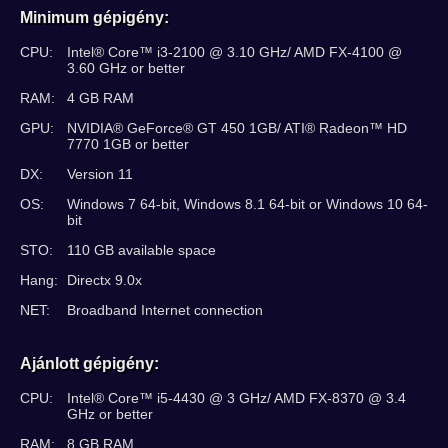
Minimum gépigény:
CPU:
Intel® Core™ i3-2100 @ 3.10 GHz/ AMD FX-4100 @
3.60 GHz or better
RAM:
4 GB RAM
GPU:
NVIDIA® GeForce® GT 450 1GB/ ATI® Radeon™ HD
7770 1GB or better
DX:
Version 11
OS:
Windows 7 64-bit, Windows 8.1 64-bit or Windows 10 64-
bit
STO:
110 GB available space
Hang:
Directx 9.0x
NET:
Broadband Internet connection
Ajánlott gépigény:
CPU:
Intel® Core™ i5-4430 @ 3 GHz/ AMD FX-8370 @ 3.4
GHz or better
RAM:
8 GB RAM