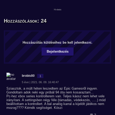
Hozzászólások: 24
Hozzászólás küldéséhez be kell jelentkezni.
Bejelentkezés
brobis80
1
5 éve | 2021. 06. 09. 16:40:47
Sziasztok, a múlt héten leszedtem az Epic Gamesről ingyen.
Gondoltam adok neki egy próbál 94 óta nem kosaraztam...
Pc-hez xbox series kontrollerem van. Teljes káosz nem lehet vele
irányítani. A settingsben négy féle (támadás, védekezés, .....) mód
beállítottam a kontrollert. A bal analóg karral a kijelölt játékos nem
mozog???? Kérnék segítséget. Köszi