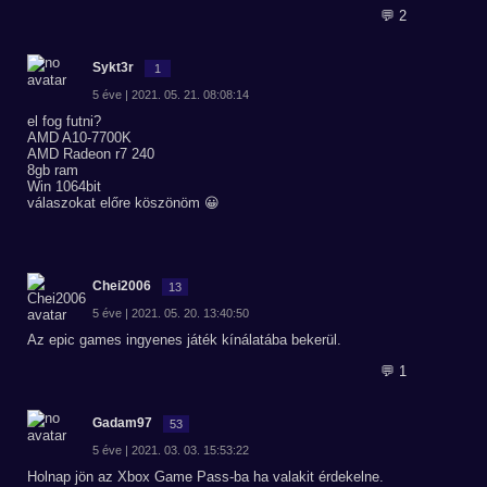
💬 2
Sykt3r
1
5 éve | 2021. 05. 21. 08:08:14
el fog futni?
AMD A10-7700K
AMD Radeon r7 240
8gb ram
Win 1064bit
válaszokat előre köszönöm 😀
Chei2006
13
5 éve | 2021. 05. 20. 13:40:50
Az epic games ingyenes játék kínálatába bekerül.
💬 1
Gadam97
53
5 éve | 2021. 03. 03. 15:53:22
Holnap jön az Xbox Game Pass-ba ha valakit érdekelne.