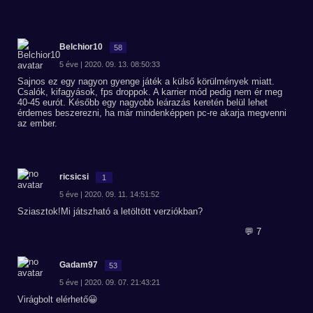
Belchior10
58
5 éve | 2020. 09. 13. 08:50:33
Sajnos ez egy nagyon gyenge játék a külső körülmények miatt.
Csalók, kifagyások, fps droppok. A karrier mód pedig nem ér meg
40-45 eurót. Később egy nagyobb leárazás keretén belül lehet
érdemes beszerezni, ha már mindenképpen pc-re akarja megvenni
az ember.
ricsicsi
1
5 éve | 2020. 09. 11. 14:51:52
Sziasztok!Mi játszható a letöltött verziókban?
💬 7
Gadam97
53
5 éve | 2020. 09. 07. 21:43:21
Virágbolt elérhető😀