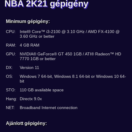
NBA 2K21 gépigény
Minimum gépigény:
CPU:
Intel® Core™ i3-2100 @ 3.10 GHz / AMD FX-4100 @
3.60 GHz or better
RAM:
4 GB RAM
GPU:
NVIDIA® GeForce® GT 450 1GB / ATI® Radeon™ HD
7770 1GB or better
DX:
Version 11
OS:
Windows 7 64-bit, Windows 8.1 64-bit or Windows 10 64-
bit
STO:
110 GB available space
Hang:
Directx 9.0x
NET:
Broadband Internet connection
Ajánlott gépigény: