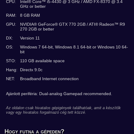
CPU:
Intel® Core™ i5-4430 @ 3 GHz / AMD FX-8370 @ 3.4
GHz or better
RAM:
8 GB RAM
GPU:
NVIDIA® GeForce® GTX 770 2GB / ATI® Radeon™ R9
270 2GB or better
DX:
Version 11
OS:
Windows 7 64-bit, Windows 8.1 64-bit or Windows 10 64-
bit
STO:
110 GB available space
Hang:
Directx 9.0c
NET:
Broadband Internet connection
Ajánlott periféria: Dual-analog Gamepad recommended.
Az oldalon csak hivatalos gépigények találhatóak, amit a készítők
vagy egy hivatalos forgalmazó cég tett közzé.
Hogy futna a gépeden?