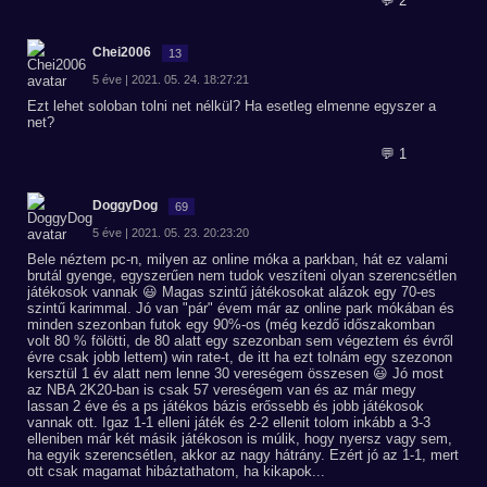
💬 2
Chei2006
13
5 éve | 2021. 05. 24. 18:27:21
Ezt lehet soloban tolni net nélkül? Ha esetleg elmenne egyszer a
net?
💬 1
DoggyDog
69
5 éve | 2021. 05. 23. 20:23:20
Bele néztem pc-n, milyen az online móka a parkban, hát ez valami
brutál gyenge, egyszerűen nem tudok veszíteni olyan szerencsétlen
játékosok vannak 😃 Magas szintű játékosokat alázok egy 70-es
szintű karimmal. Jó van "pár" évem már az online park mókában és
minden szezonban futok egy 90%-os (még kezdő időszakomban
volt 80 % fölötti, de 80 alatt egy szezonban sem végeztem és évről
évre csak jobb lettem) win rate-t, de itt ha ezt tolnám egy szezonon
kersztül 1 év alatt nem lenne 30 vereségem összesen 😃 Jó most
az NBA 2K20-ban is csak 57 vereségem van és az már megy
lassan 2 éve és a ps játékos bázis erőssebb és jobb játékosok
vannak ott. Igaz 1-1 elleni játék és 2-2 ellenit tolom inkább a 3-3
elleniben már két másik játékoson is múlik, hogy nyersz vagy sem,
ha egyik szerencsétlen, akkor az nagy hátrány. Ezért jó az 1-1, mert
ott csak magamat hibáztathatom, ha kikapok...