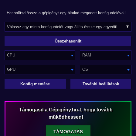
Hasonlítsd össze a gépigényt egy általad megadott konfigurációval!
CPU
RAM
GPU
OS
Konfig mentése
További beállítások
Támogasd a Gépigény.hu-t, hogy tovább
működhessen!
TÁMOGATÁS