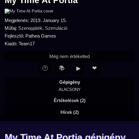
My Time At Portia
Megjelenés: 2019. January 15.
Műfaj:
Szerepjáték
,
Szimuláció
Fejlesztő: Pathea Games
Kiadó: Team17
Még nem értékelted
🕑
📚
▶
❤
Gépigény
ALACSONY
Értékelések (2)
Hírek (2)
My Time At Portia gépigény