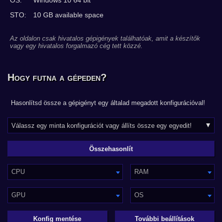
OS:
Windows 10 64 bit
STO:
10 GB available space
Az oldalon csak hivatalos gépigények találhatóak, amit a készítők
vagy egy hivatalos forgalmazó cég tett közzé.
Hogy futna a gépeden?
Hasonlítsd össze a gépigényt egy általad megadott konfigurációval!
CPU
RAM
GPU
OS
Konfig mentése
További beállítások