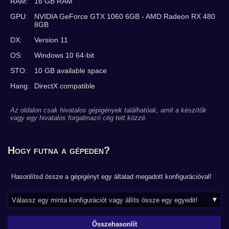
RAM:
16 GB RAM
GPU:
NVIDIA GeForce GTX 1060 6GB - AMD Radeon RX 480
8GB
DX:
Version 11
OS:
Windows 10 64-bit
STO:
10 GB available space
Hang:
DirectX compatible
Az oldalon csak hivatalos gépigények találhatóak, amit a készítők
vagy egy hivatalos forgalmazó cég tett közzé.
Hogy futna a gépeden?
Hasonlítsd össze a gépigényt egy általad megadott konfigurációval!