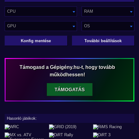
CPU
RAM
GPU
OS
Konfig mentése
További beállítások
Támogasd a Gépigény.hu-t, hogy tovább
működhessen!
TÁMOGATÁS
Hasonló játékok: