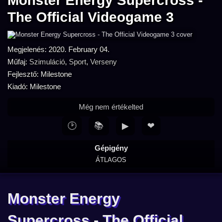
Monster Energy Supercross -
The Official Videogame 3
Megjelenés: 2020. February 04.
Műfaj:
Szimuláció
,
Sport
,
Verseny
Fejlesztő: Milestone
Kiadó: Milestone
Még nem értékelted
🕑
📚
▶
❤
Gépigény
ÁTLAGOS
Monster Energy
Supercross - The Official