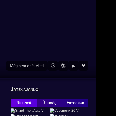
🕑
📚
▶
❤
Még nem értékelted
Játékajánló
Népszerű
Újdonság
Hamarosan