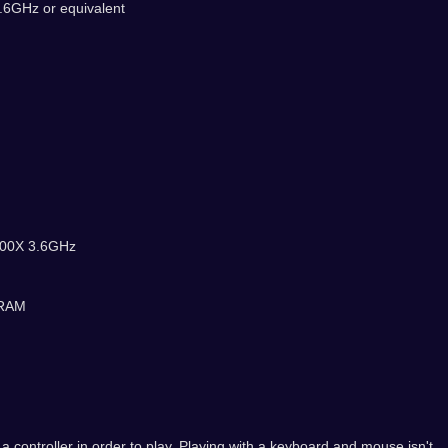
.6GHz or equivalent
1600X 3.6GHz
VRAM
 controller in order to play. Playing with a keyboard and mouse isn't