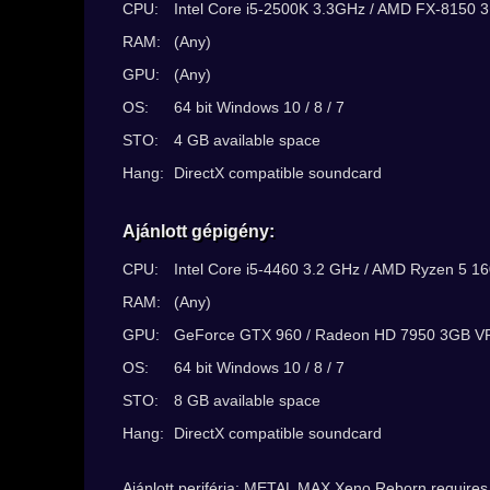
CPU:
Intel Core i5-2500K 3.3GHz / AMD FX-8150 3
RAM:
(Any)
GPU:
(Any)
OS:
64 bit Windows 10 / 8 / 7
STO:
4 GB available space
Hang:
DirectX compatible soundcard
Ajánlott gépigény:
CPU:
Intel Core i5-4460 3.2 GHz / AMD Ryzen 5 
RAM:
(Any)
GPU:
GeForce GTX 960 / Radeon HD 7950 3GB 
OS:
64 bit Windows 10 / 8 / 7
STO:
8 GB available space
Hang:
DirectX compatible soundcard
Ajánlott periféria: METAL MAX Xeno Reborn requires a