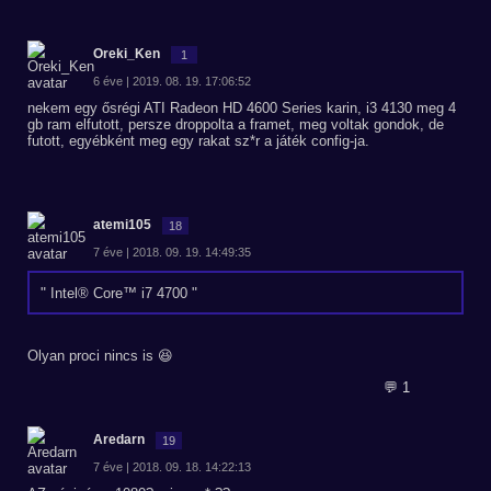
Oreki_Ken
1
6 éve | 2019. 08. 19. 17:06:52
nekem egy ősrégi ATI Radeon HD 4600 Series karin, i3 4130 meg 4
gb ram elfutott, persze droppolta a framet, meg voltak gondok, de
futott, egyébként meg egy rakat sz*r a játék config-ja.
atemi105
18
7 éve | 2018. 09. 19. 14:49:35
Intel® Core™ i7 4700
Olyan proci nincs is 😆
💬 1
Aredarn
19
7 éve | 2018. 09. 18. 14:22:13