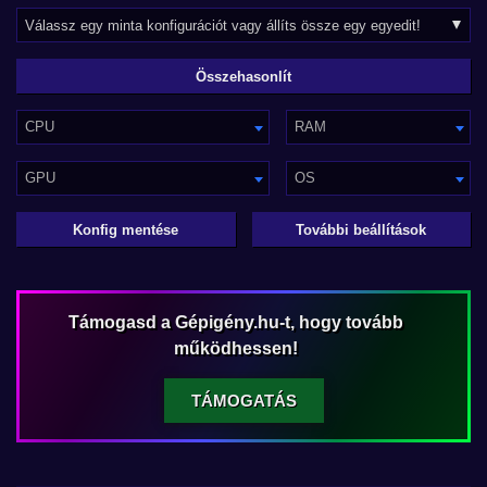
CPU
RAM
GPU
OS
Konfig mentése
További beállítások
Támogasd a Gépigény.hu-t, hogy tovább
működhessen!
TÁMOGATÁS