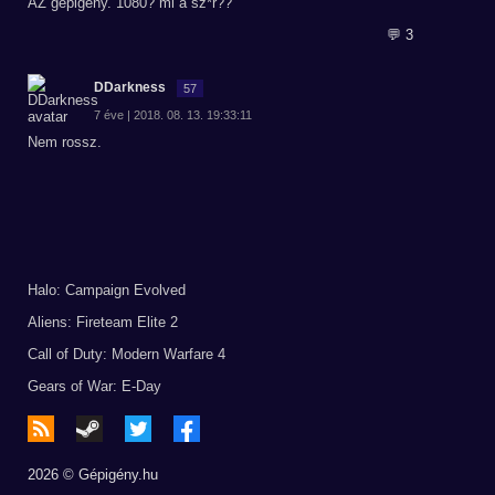
AZ gépigény. 1080? mi a sz*r??
💬 3
DDarkness
57
7 éve | 2018. 08. 13. 19:33:11
Nem rossz.
Halo: Campaign Evolved
Aliens: Fireteam Elite 2
Call of Duty: Modern Warfare 4
Gears of War: E-Day
2026 © Gépigény.hu