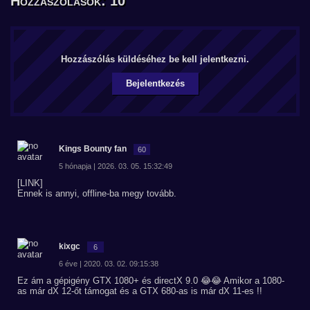
Hozzászólások: 10
Hozzászólás küldéséhez be kell jelentkezni.
Bejelentkezés
Kings Bounty fan
60
5 hónapja | 2026. 03. 05. 15:32:49
[LINK]
Ennek is annyi, offline-ba megy tovább.
kixgc
6
6 éve | 2020. 03. 02. 09:15:38
Ez ám a gépigény GTX 1080+ és directX 9.0 😂😂 Amikor a 1080-
as már dX 12-őt támogat és a GTX 680-as is már dX 11-es !!