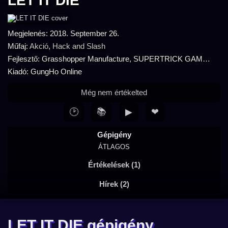
LET IT DIE
Megjelenés: 2018. September 26.
Műfaj:
Akció
,
Hack and Slash
Fejlesztő: Grasshopper Manufacture, SUPERTRICK GAMES
Kiadó: GungHo Online
Még nem értékelted
🕑
📚
▶
❤
Gépigény
ÁTLAGOS
Értékelések (1)
Hírek (2)
LET IT DIE gépigény