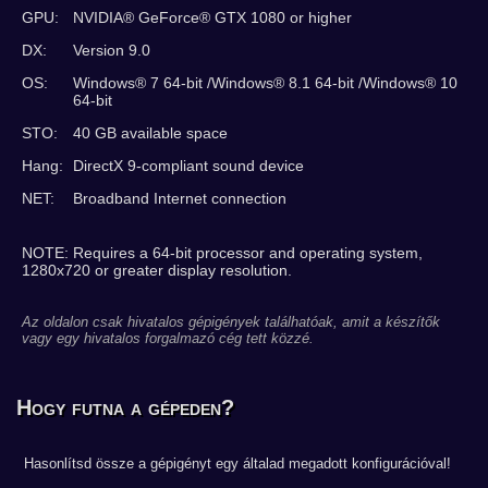
GPU:
NVIDIA® GeForce® GTX 1080 or higher
DX:
Version 9.0
OS:
Windows® 7 64-bit /Windows® 8.1 64-bit /Windows® 10
64-bit
STO:
40 GB available space
Hang:
DirectX 9-compliant sound device
NET:
Broadband Internet connection
NOTE: Requires a 64-bit processor and operating system,
1280x720 or greater display resolution.
Az oldalon csak hivatalos gépigények találhatóak, amit a készítők
vagy egy hivatalos forgalmazó cég tett közzé.
Hogy futna a gépeden?
Hasonlítsd össze a gépigényt egy általad megadott konfigurációval!