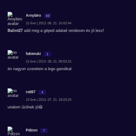
Arnybiro
69
12 éve | 2013. 08. 21. 10:02:44
Balint27
add meg a géped adatait rendesen és jó lesz!
fukimuki
1
12 éve | 2013. 08. 21. 09:52:15
én nagyon szeretem a lego gamékat
roli97
4
13 éve | 2013. 07. 21. 18:23:24
unalom űzőnek jó😆
Pdlzsn
7