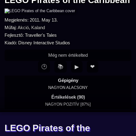
LEGO Pirates of the Caribbean
Megjelenés: 2011. May 13.
Műfaj:
Akció
,
Kaland
Fejlesztő: Traveller's Tales
Kiadó: Disney Interactive Studios
Még nem értékelted
🕑
📚
▶
❤
Gépigény
NAGYON ALACSONY
Értékelések (90)
NAGYON POZITÍV [87%]
LEGO Pirates of the