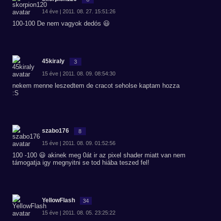
14 éve | 2011. 08. 27. 15:51:26
100-100 De nem vagyok dedós 😃
45kiraly
3
15 éve | 2011. 08. 09. 08:54:30
nekem menne leszedtem de cracot seholse kaptam hozza
:S
szabo176
8
15 éve | 2011. 08. 09. 01:52:56
100 -100 😃 akinek meg 0át ir az pixel shader miatt van nem
támogatja igy megnyitni se tod hiába teszed fel!
YellowFlash
34
15 éve | 2011. 08. 05. 23:25:22