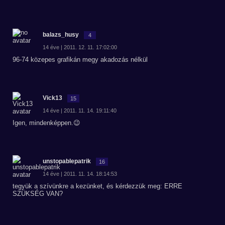
balazs_husy
4
14 éve | 2011. 12. 11. 17:02:00
96-74 közepes grafikán megy akadozás nélkül
Vick13
15
14 éve | 2011. 11. 14. 19:11:40
Igen, mindenképpen.😉
unstopablepatrik
16
14 éve | 2011. 11. 14. 18:14:53
tegyük a szívünkre a kezünket, és kérdezzük meg: ERRE
SZÜKSÉG VAN?