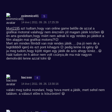
eximmice01
5
14 éve | 2011. 09. 26. 17:25:39
Mort2195
azt tudtam,hogy van online game belőle de azzal a
grafikai motorral valahogy nem érezném jól magam játék közben 😆
én arra gondoltam,hogy miért nem adnak ki egy rendes pc-játékot a
film alapján mai grafikai motorra?!😕
Mert am minden filmből van már rendes játék.....(na jó nem de a
legtöbbből igen) és ezt pont kihagyni 😕 pedig lenne rá igény 😃
ja meg tudom,hogy kijött régen egy játék de azis ahogy kinéz...😃
háát tudom én h akkor nem volt csúnya,de ma már nagyon
demotiváló lenne azzal tolni 😃
bacsoo
4
14 éve | 2011. 09. 26. 13:30:16
valaki meg tudná mondani, hogy hova ment a játék, mert sehol nem
találom. a választ előre is köszönöm! 😃