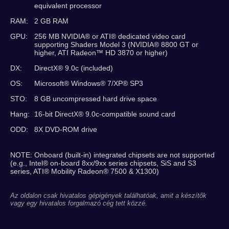
equivalent processor
RAM:
2 GB RAM
GPU:
256 MB NVIDIA® or ATI® dedicated video card
supporting Shaders Model 3 (NVIDIA® 8800 GT or
higher, ATI Radeon™ HD 3870 or higher)
DX:
DirectX® 9.0c (included)
OS:
Microsoft® Windows® 7/XP® SP3
STO:
8 GB uncompressed hard drive space
Hang:
16-bit DirectX® 9.0c-compatible sound card
ODD:
8X DVD-ROM drive
NOTE: Onboard (built-in) integrated chipsets are not supported
(e.g., Intel® on-board 8xx/9xx series chipsets, SiS and S3
series, ATI® Mobility Radeon® 7500 & X1300)
Az oldalon csak hivatalos gépigények találhatóak, amit a készítők
vagy egy hivatalos forgalmazó cég tett közzé.