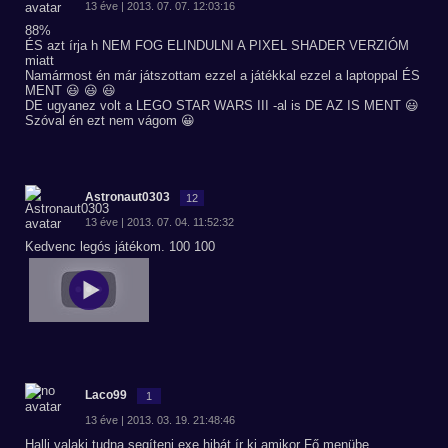
13 éve | 2013. 07. 07. 12:03:16
88%
ÉS azt írja h NEM FOG ELINDULNI A PIXEL SHADER VERZIÓM
miatt
Namármost én már játszottam ezzel a játékkal ezzel a laptoppal ÉS
MENT 😃 😃 😃
DE ugyanez volt a LEGO STAR WARS III -al is DE AZ IS MENT 😃
Szóval én ezt nem vágom 😀
Astronaut0303
12
13 éve | 2013. 07. 04. 11:52:32
Kedvenc legós játékom. 100 100
Laco99
1
13 éve | 2013. 03. 19. 21:48:46
Halli valaki tudna segíteni exe hibát ír ki amikor Fő menübe