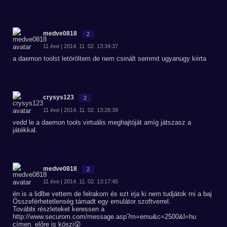
medve0818
2
11 éve | 2014. 11. 02. 13:34:37
a daemon toolst letöröltem de nem csinált semmit ugyanugy kiirta
crysys123
2
11 éve | 2014. 11. 02. 13:26:39
vedd le a daemon tools virtuális meghajtóját amíg játszasz a
játékkal.
medve0818
2
11 éve | 2014. 11. 02. 13:17:45
én is a lidlbe vettem de felrakom és ezt irja ki nem tudjátok mi a baj
Összeférhetetlenség támadt egy emulátor szoftverrel.
További részleteket keressen a
http://www.securom.com/message.asp?m=emu&c=2500&l=hu
címen. előre is köszi😲