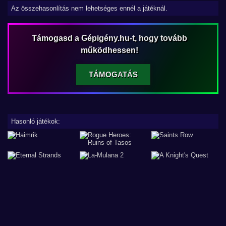
Az összehasonlítás nem lehetséges ennél a játéknál.
Támogasd a Gépigény.hu-t, hogy tovább
működhessen!
TÁMOGATÁS
Hasonló játékok: