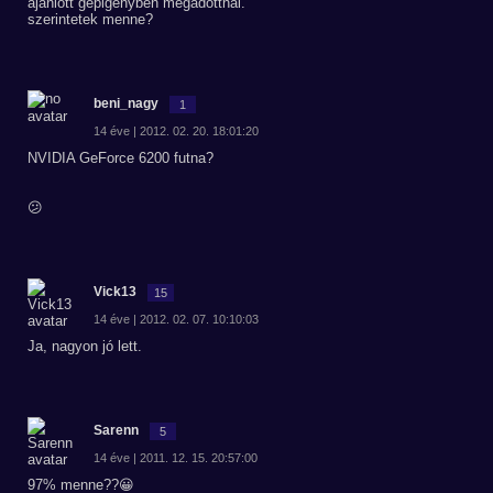
ajánlott gépigényben megadottnál.
szerintetek menne?
beni_nagy
1
14 éve | 2012. 02. 20. 18:01:20
NVIDIA GeForce 6200 futna?
😕
Vick13
15
14 éve | 2012. 02. 07. 10:10:03
Ja, nagyon jó lett.
Sarenn
5
14 éve | 2011. 12. 15. 20:57:00
97% menne??😀