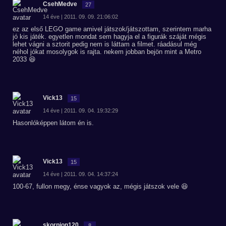
CsehMedve
27
14 éve | 2011. 09. 09. 21:06:02
ez az első LEGO game amivel játszok/játszottam, szerintem marha
jó kis játék. egyetlen mondat sem hagyja el a figurák száját mégis
lehet vágni a sztorit pedig nem is láttam a filmet. ráadásul még
néhol jókat mosolygok is rajta. nekem jobban bejön mint a Metro
2033 😆
Vick13
15
14 éve | 2011. 09. 04. 19:32:29
Hasonlóképpen látom én is.
Vick13
15
14 éve | 2011. 09. 04. 14:37:24
100-67, fullon megy, énse vagyok az, mégis játszok vele 😆
skorpion120
8