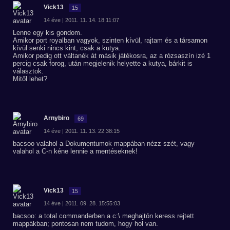
Vick13
15
14 éve | 2011. 11. 14. 18:11:07
Lenne egy kis gondom.
Amikor port royalban vagyok, szinten kívül, rajtam és a társamon
kívül senki nincs kint, csak a kutya.
Amikor pedig ott váltanék át másik játékosra, az a rózsaszín izé 1
percig csak forog, után megjelenik helyette a kutya, bárkit is
választok.
Mitől lehet?
Arnybiro
69
14 éve | 2011. 11. 13. 22:38:15
bacsoo valahol a Dokumentumok mappában nézz szét, vagy
valahol a C-n kéne lennie a mentéseknek!
Vick13
15
14 éve | 2011. 09. 28. 15:55:03
bacsoo: a total commanderben a c:\ meghajtón keress rejtett
mappákban; pontosan nem tudom, hogy hol van.