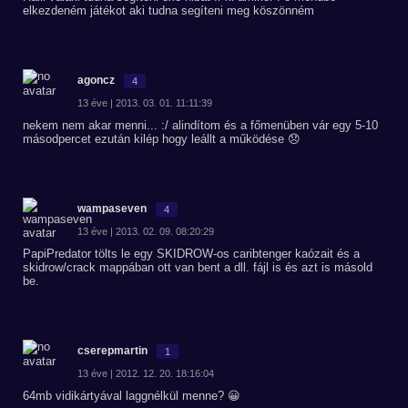
elkezdeném játékot aki tudna segíteni meg köszönném
agoncz
4
13 éve | 2013. 03. 01. 11:11:39
nekem nem akar menni... :/ alindítom és a főmenüben vár egy 5-10
másodpercet ezután kilép hogy leállt a működése 😞
wampaseven
4
13 éve | 2013. 02. 09. 08:20:29
PapiPredator tölts le egy SKIDROW-os caribtenger kaózait és a
skidrow/crack mappában ott van bent a dll. fájl is és azt is másold
be.
cserepmartin
1
13 éve | 2012. 12. 20. 18:16:04
64mb vidikártyával laggnélkül menne? 😀