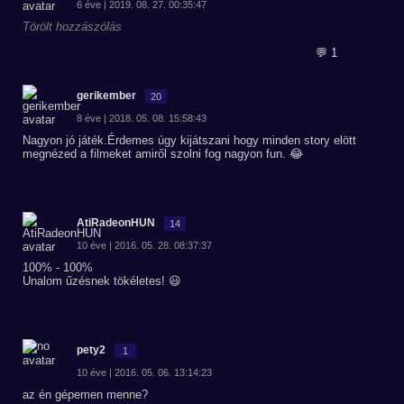
6 éve | 2019. 08. 27. 00:35:47
Törölt hozzászólás
💬 1
gerikember
20
8 éve | 2018. 05. 08. 15:58:43
Nagyon jó játék.Érdemes úgy kijátszani hogy minden story elött
megnézed a filmeket amiről szolni fog nagyon fun. 😂
AtiRadeonHUN
14
10 éve | 2016. 05. 28. 08:37:37
100% - 100%
Unalom űzésnek tökéletes! 😃
pety2
1
10 éve | 2016. 05. 06. 13:14:23
az én gépemen menne?