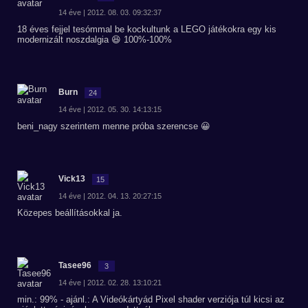
14 éve | 2012. 08. 03. 09:32:37
18 éves fejjel tesómmal be kockultunk a LEGO játékokra egy kis
modernizált noszdalgia 😆 100%-100%
Burn
24
14 éve | 2012. 05. 30. 14:13:15
beni_nagy szerintem menne próba szerencse 😀
Vick13
15
14 éve | 2012. 04. 13. 20:27:15
Közepes beállításokkal ja.
Tasee96
3
14 éve | 2012. 02. 28. 13:10:21
min.: 99% - ajánl.: A Videókártyád Pixel shader verziója túl kicsi az