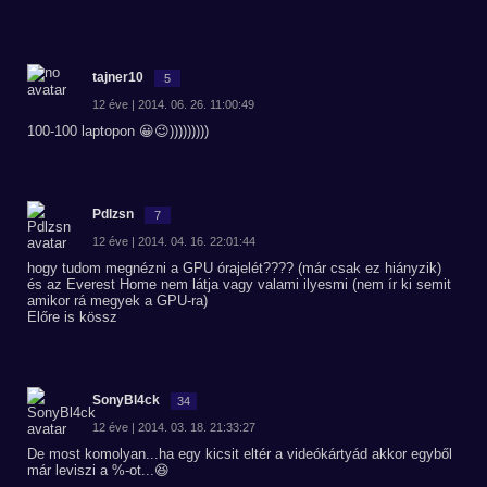
tajner10
5
12 éve | 2014. 06. 26. 11:00:49
100-100 laptopon 😀😉)))))))))
Pdlzsn
7
12 éve | 2014. 04. 16. 22:01:44
hogy tudom megnézni a GPU órajelét???? (már csak ez hiányzik)
és az Everest Home nem látja vagy valami ilyesmi (nem ír ki semit
amikor rá megyek a GPU-ra)
Előre is kössz
SonyBl4ck
34
12 éve | 2014. 03. 18. 21:33:27
De most komolyan...ha egy kicsit eltér a videókártyád akkor egyből
már leviszi a %-ot...😆