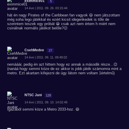
eximmice01
5
14 éve | 2011. 09. 26. 03:15:44
hát én nagy Pirates of the Caribbean fan vagyok 😃 nem játszottam
még soha lego játékkal és ezért kicsit idegenkedek is tőle de
szerintem teszek egy próbát 😀 csak azt nem értem h miért nem
csinálnak normális játékot belőle?😕
CsehMedve
27
14 éve | 2011. 09. 11. 09:48:02
nemááár, pedig én azt hittem hogy ez annak a második része...😉
(nanáá hogy semmi köze de ez akkor is jobb játék számomra mint a
metro. Ezt akartam kifejezni de úgy látom nem voltam 1értelmű)
NTSC Jani
128
14 éve | 2011. 09. 10. 14:02:49
Igazából semmi köze a Metro 2033-hoz. 😆