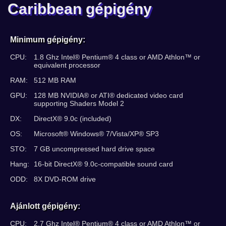
Caribbean gépigény
Minimum gépigény:
CPU:
1.8 Ghz Intel® Pentium® 4 class or AMD Athlon™ or
equivalent processor
RAM:
512 MB RAM
GPU:
128 MB NVIDIA® or ATI® dedicated video card
supporting Shaders Model 2
DX:
DirectX® 9.0c (included)
OS:
Microsoft® Windows® 7/Vista/XP® SP3
STO:
7 GB uncompressed hard drive space
Hang:
16-bit DirectX® 9.0c-compatible sound card
ODD:
8X DVD-ROM drive
Ajánlott gépigény:
CPU:
2.7 Ghz Intel® Pentium® 4 class or AMD Athlon™ or