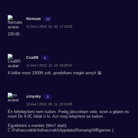
flormate
10
12 éve | 2014. 01. 03. 17:15:02
100-95
Csa8III
6
12 éve | 2013. 12. 14. 16:29:47
A lidibe most 1500ft volt, gondoltam megér annyit 😀
sznyoky
8
12 éve | 2013. 09. 11. 23:23:08
Én feltelepíteni nem tudom. Pedig játszottam vele, ezen a gépen és
most Dx 9.0C hibát ír ki. Azt meg telepíteni se tudom..
Egyébként a mentés (Win7 alatt)
C:\Felhasználók\felhasználó\Appdata\Romaing\WBgames (: