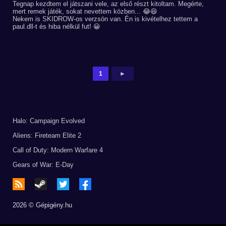
Tegnap kezdtem el játszani vele, az első részt kitoltam. Megérte,
mert remek játék, sokat nevettem közben... 😂😆
Nekem is SKIDROW-os verzsön van. Én is kivételhez tettem a
paul.dll-t és hiba nélkül fut! 😀
1
►
Halo: Campaign Evolved
Aliens: Fireteam Elite 2
Call of Duty: Modern Warfare 4
Gears of War: E-Day
2026 © Gépigény.hu