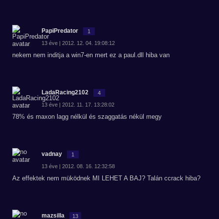
PapiPredator
1
13 éve | 2012. 12. 04. 19:08:12
nekem nem inditja a win7-en mert ez a paul.dll hiba van
LadaRacing2102
4
13 éve | 2012. 11. 17. 13:28:02
78% és maxon lagg nélkül és szaggatás nékül megy
vadnay
1
13 éve | 2012. 08. 16. 12:32:58
Az effektek nem müködnek MI LEHET A BAJ? Talán ccrack hiba?
mazsilla
13