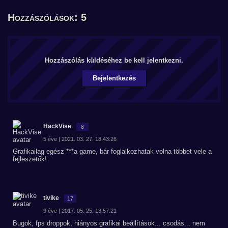
Hozzászólások: 5
Hozzászólás küldéséhez be kell jelentkezni.
Bejelentkezés
HackVise
8
5 éve | 2021. 03. 27. 18:43:26
Grafikailag egész ***a game, bár foglalkozhatak volna többet vele a
fejleszetők!
tivike
17
9 éve | 2017. 05. 25. 13:57:21
Bugok, fps droppok, hiányos grafikai beállítások... csodás... nem