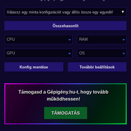
CPU
RAM
GPU
OS
Konfig mentése
További beállítások
Támogasd a Gépigény.hu-t, hogy tovább
működhessen!
TÁMOGATÁS