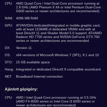
CPU:
AMD Quad-Core / Intel Dual-Core processor running at
2.8 GHz (AMD Phenom II X4 or Intel Pentium Dual-Core
G600 series or newer architectures are recommended).
RAM:
4096 MB RAM
GPU:
ATI/NVIDIA dedicated/integrated or mobile graphic card,
with at least 1536MB of dedicated VRAM and with at
least DirectX 11 and Shader Model 5.0 support. ATI/AMD
Radeon HD 7700 series and NVIDIA GeForce GTX 700
series or newer architectures are recommended.
DX:
Version 11
OS:
x64 versions of Microsoft Windows 7 (SP1), 8.1 and 10
STO:
15 GB available space
Hang:
Integrated or dedicated DirectX 9 compatible soundcard
NET:
Broadband Internet connection
Ajánlott gépigény:
CPU:
AMD / Intel Quad-Core processor running at 3.5 GHz
(AMD FX-8000 series or Intel Core i3 6000 series or
newer architectures are recommended).