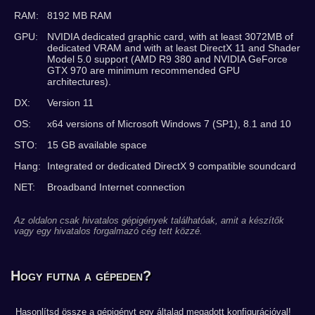
RAM:
8192 MB RAM
GPU:
NVIDIA dedicated graphic card, with at least 3072MB of
dedicated VRAM and with at least DirectX 11 and Shader
Model 5.0 support (AMD R9 380 and NVIDIA GeForce
GTX 970 are minimum recommended GPU
architectures).
DX:
Version 11
OS:
x64 versions of Microsoft Windows 7 (SP1), 8.1 and 10
STO:
15 GB available space
Hang:
Integrated or dedicated DirectX 9 compatible soundcard
NET:
Broadband Internet connection
Az oldalon csak hivatalos gépigények találhatóak, amit a készítők
vagy egy hivatalos forgalmazó cég tett közzé.
Hogy futna a gépeden?
Hasonlítsd össze a gépigényt egy általad megadott konfigurációval!