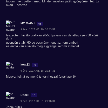
tudom miért vettem meg. Minden mostani játék gyönyörűen fut. Ez
akad... bes*rás.
MC MaRcI
68
9 éve | 2017. 05. 19. 20:43:57
leszedtem kiváló grafikán 20-50 fps-em van de átlag ilyen 30 körül
😆D
gyengén stabil 60 de ocsmány hogy az nem emberi
és ennyi van a kiváló meg a gyenge semmi átmenet
kent33
9
9 éve | 2017. 05. 18. 10:57:31
Magyar felirat és menü is van hozzá! (gyárilag) 😀
Dpoci
15
9 éve | 2017. 04. 01. 21:46:31
Jónak tűnik.