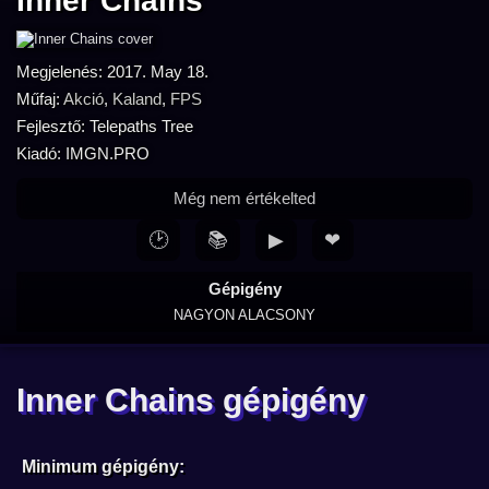
Inner Chains
Megjelenés: 2017. May 18.
Műfaj:
Akció
,
Kaland
,
FPS
Fejlesztő: Telepaths Tree
Kiadó: IMGN.PRO
Még nem értékelted
🕑
📚
▶
❤
Gépigény
NAGYON ALACSONY
Inner Chains gépigény
Minimum gépigény: