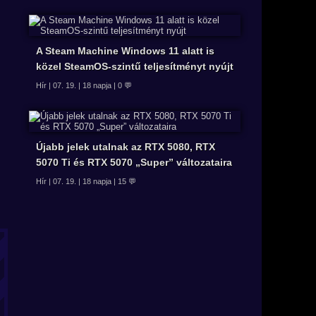
A Steam Machine Windows 11 alatt is
közel SteamOS-szintű teljesítményt nyújt
Hír | 07. 19. | 18 napja | 0 💬
Újabb jelek utalnak az RTX 5080, RTX
5070 Ti és RTX 5070 „Super” változataira
Hír | 07. 19. | 18 napja | 15 💬