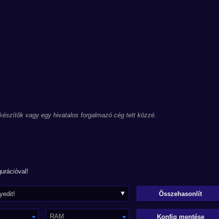
 készítők vagy egy hivatalos forgalmazó cég tett közzé.
urációval!
RAM
Konfig mentése