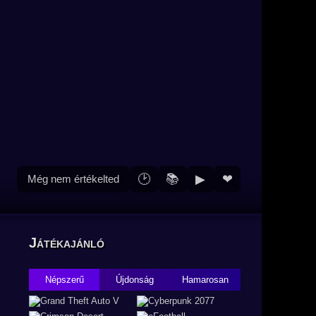
🕑
📚
▶
❤
Még nem értékelted
Játékajánló
Népszerű
Újdonság
Hamarosan