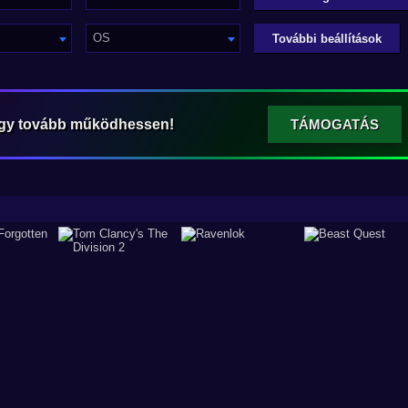
OS
További beállítások
ogy tovább működhessen!
TÁMOGATÁS