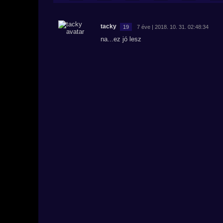
tacky
19
7 éve | 2018. 10. 31. 02:48:34
na...ez jó lesz