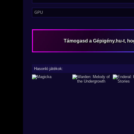
GPU
Támogasd a Gépigény.hu-t, h
Hasonló játékok: