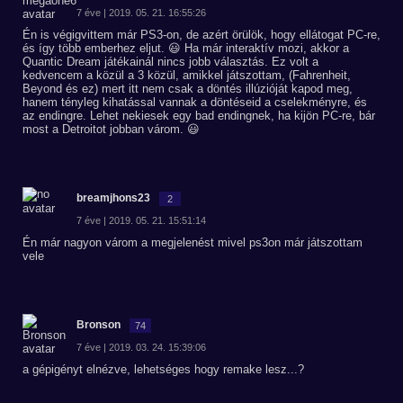
7 éve | 2019. 05. 21. 16:55:26
Én is végigvittem már PS3-on, de azért örülök, hogy ellátogat PC-re,
és így több emberhez eljut. 😃 Ha már interaktív mozi, akkor a
Quantic Dream játékainál nincs jobb választás. Ez volt a
kedvencem a közül a 3 közül, amikkel játszottam, (Fahrenheit,
Beyond és ez) mert itt nem csak a döntés illúzióját kapod meg,
hanem tényleg kihatással vannak a döntéseid a cselekményre, és
az endingre. Lehet nekiesek egy bad endingnek, ha kijön PC-re, bár
most a Detroitot jobban várom. 😃
breamjhons23
2
7 éve | 2019. 05. 21. 15:51:14
Én már nagyon várom a megjelenést mivel ps3on már játszottam
vele
Bronson
74
7 éve | 2019. 03. 24. 15:39:06
a gépigényt elnézve, lehetséges hogy remake lesz...?