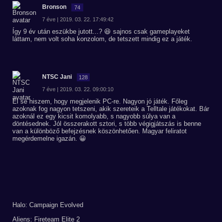
Bronson
74
7 éve | 2019. 03. 22. 17:49:42
Így 9 év után eszükbe jutott...? 😆 sajnos csak gameplayeket
láttam, nem volt soha konzolom, de tetszett mindig ez a játék.
NTSC Jani
128
7 éve | 2019. 03. 22. 09:00:10
El se hiszem, hogy megjelenik PC-re. Nagyon jó játék. Főleg
azoknak fog nagyon tetszeni, akik szereteik a Telltale játékokat. Bár
azoknál ez egy kicsit komolyabb, s nagyobb súlya van a
döntésednek. Jól összerakott sztori, s több végigjátszás is benne
van a különböző befejzésnek köszönhetően. Magyar feliratot
megérdemelne igazán. 😀
Halo: Campaign Evolved
Aliens: Fireteam Elite 2