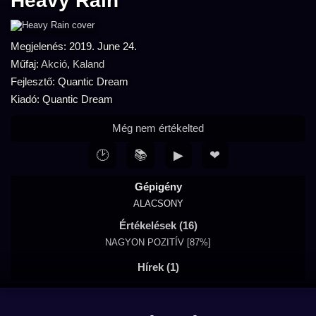
Heavy Rain
Megjelenés: 2019. June 24.
Műfaj:
Akció
,
Kaland
Fejlesztő: Quantic Dream
Kiadó: Quantic Dream
Még nem értékelted
🕑
📚
▶
❤
Gépigény
ALACSONY
Értékelések (16)
NAGYON POZITÍV [87%]
Hírek (1)