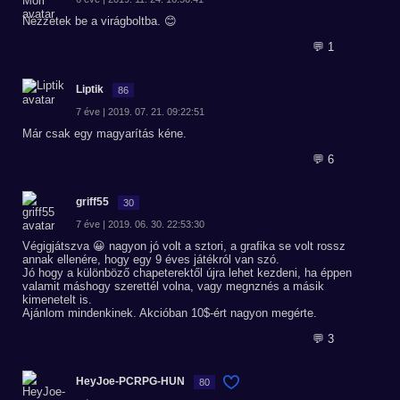
Nézzetek be a virágboltba. 😊
💬 1
Liptik
86
7 éve | 2019. 07. 21. 09:22:51
Már csak egy magyarítás kéne.
💬 6
griff55
30
7 éve | 2019. 06. 30. 22:53:30
Végigjátszva 😀 nagyon jó volt a sztori, a grafika se volt rossz
annak ellenére, hogy egy 9 éves játékról van szó.
Jó hogy a különböző chapeterektől újra lehet kezdeni, ha éppen
valamit máshogy szerettél volna, vagy megnznés a másik
kimenetelt is.
Ajánlom mindenkinek. Akcióban 10$-ért nagyon megérte.
💬 3
HeyJoe-PCRPG-HUN
80