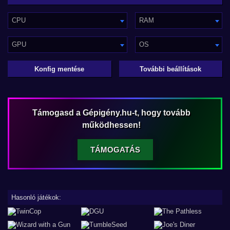
CPU
RAM
GPU
OS
Konfig mentése
További beállítások
Támogasd a Gépigény.hu-t, hogy tovább
működhessen!
TÁMOGATÁS
Hasonló játékok: