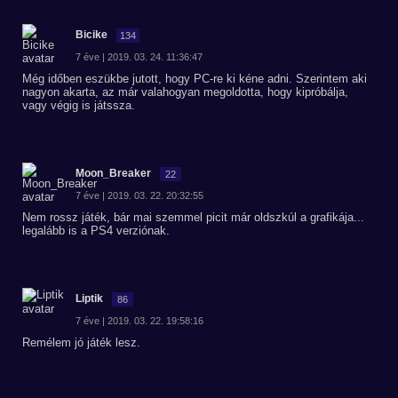
Bicike
134
7 éve | 2019. 03. 24. 11:36:47
Még időben eszükbe jutott, hogy PC-re ki kéne adni. Szerintem aki
nagyon akarta, az már valahogyan megoldotta, hogy kipróbálja,
vagy végig is játssza.
Moon_Breaker
22
7 éve | 2019. 03. 22. 20:32:55
Nem rossz játék, bár mai szemmel picit már oldszkúl a grafikája...
legalább is a PS4 verziónak.
Liptik
86
7 éve | 2019. 03. 22. 19:58:16
Remélem jó játék lesz.