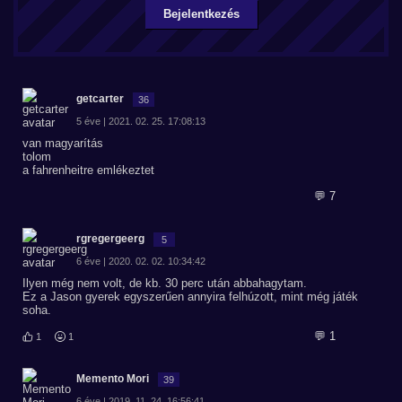
Bejelentkezés
getcarter
36
5 éve | 2021. 02. 25. 17:08:13
van magyarítás
tolom
a fahrenheitre emlékeztet
💬 7
rgregergeerg
5
6 éve | 2020. 02. 02. 10:34:42
Ilyen még nem volt, de kb. 30 perc után abbahagytam.
Ez a Jason gyerek egyszerűen annyira felhúzott, mint még játék
soha.
💬 1
1
1
Memento Mori
39
6 éve | 2019. 11. 24. 16:56:41