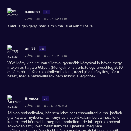
namenev
1
7 éve | 2019. 05. 27. 14:30:18
Kamu a gépigény, még a minimál is el van túlozva.
griff55
30
7 éve | 2019. 05. 27. 07:13:10
VGA igény kicsit el van túlozva, gyengébb kártyával is bőven megy
maxon és tartja a 60fps-t (Mondjuk el is várható egy eredetileg 2010-
es játéknál...) Xbox kontrollerrel tolom, azzal jó az irányítás, bár a
nézet, meg a nézetváltások nem mindig a legjobbak.
Bronson
74
7 éve | 2019. 05. 26. 20:50:03
Jól van optimalizálva, bár nem lehet összehasonlítani a mai játékok
grafikájával, nyilván... az irányítás viszont valami borzalmas, lehet
kontrollerrel könnyebb, még nem próbáltam, de bill+egér kombóval
sokkolóan sz*r, ilyen rossz irányítású játékkal még nem
találkoztam... mellé pedig kb három gomb+mozdulat hogy kikerülj