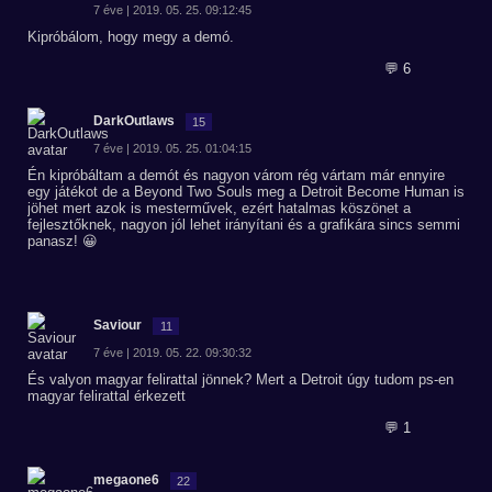
7 éve | 2019. 05. 25. 09:12:45
Kipróbálom, hogy megy a demó.
💬 6
DarkOutlaws
15
7 éve | 2019. 05. 25. 01:04:15
Én kipróbáltam a demót és nagyon várom rég vártam már ennyire
egy játékot de a Beyond Two Souls meg a Detroit Become Human is
jöhet mert azok is mesterművek, ezért hatalmas köszönet a
fejlesztőknek, nagyon jól lehet irányítani és a grafikára sincs semmi
panasz! 😀
Saviour
11
7 éve | 2019. 05. 22. 09:30:32
És valyon magyar felirattal jönnek? Mert a Detroit úgy tudom ps-en
magyar felirattal érkezett
💬 1
megaone6
22