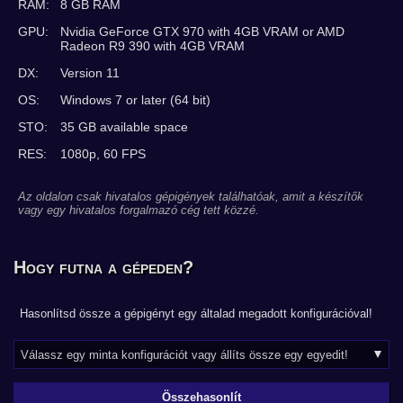
RAM:
8 GB RAM
GPU:
Nvidia GeForce GTX 970 with 4GB VRAM or AMD
Radeon R9 390 with 4GB VRAM
DX:
Version 11
OS:
Windows 7 or later (64 bit)
STO:
35 GB available space
RES:
1080p, 60 FPS
Az oldalon csak hivatalos gépigények találhatóak, amit a készítők
vagy egy hivatalos forgalmazó cég tett közzé.
Hogy futna a gépeden?
Hasonlítsd össze a gépigényt egy általad megadott konfigurációval!