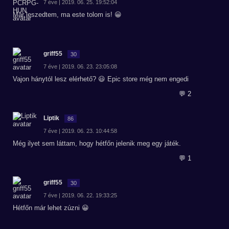
7 éve | 2019. 06. 25. 19:52:04
Már leszedtem, ma este tolom is! 😀
griff55
30
7 éve | 2019. 06. 23. 23:05:08
Vajon hánytól lesz elérhető? 😃 Epic store még nem engedi
💬 2
Liptik
86
7 éve | 2019. 06. 23. 10:44:58
Még ilyet sem láttam, hogy hétfőn jelenik meg egy játék.
💬 1
griff55
30
7 éve | 2019. 06. 22. 19:33:25
Hétfőn már lehet zúzni 😀