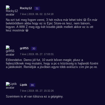
Rocky12
31
7 éve | 2019. 06. 02. 11:54:18
Na ezt tuti meg fogom venni, 3 hét múlva már lehet tolni 😃 Én már
beletörődtem abba hogy ez is Epic Store-os lesz, nem bánom,
legyen. A WW Z meg egy-két kisebb játék mellett akkor ez is ott
lesz mostmár 😀
griff55
30
7 éve | 2019. 05. 27. 17:03:31
Előrendelve. Demo jól fut, 10 eurót bőven megér, plusz a
fejlesztőknek meg mutatni, hogy a pc-s közösség is hajlandó fizetni
a játékokért. Reméljük a jövőben egyre több exklúzív cím jön pc-re.
Liptik
86
7 éve | 2019. 05. 27. 15:32:26
Szerintem is el van túlozva ez a gépigény.