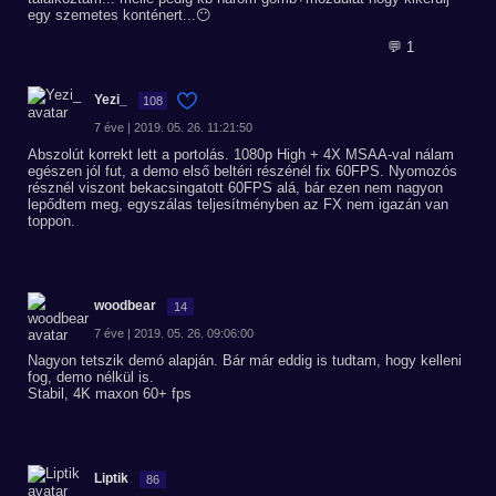
egy szemetes konténert...😶
💬 1
Yezi_
108
7 éve | 2019. 05. 26. 11:21:50
Abszolút korrekt lett a portolás. 1080p High + 4X MSAA-val nálam
egészen jól fut, a demo első beltéri részénél fix 60FPS. Nyomozós
résznél viszont bekacsingatott 60FPS alá, bár ezen nem nagyon
lepődtem meg, egyszálas teljesítményben az FX nem igazán van
toppon.
woodbear
14
7 éve | 2019. 05. 26. 09:06:00
Nagyon tetszik demó alapján. Bár már eddig is tudtam, hogy kelleni
fog, demo nélkül is.
Stabil, 4K maxon 60+ fps
Liptik
86