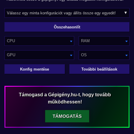
CPU
RAM
GPU
OS
Konfig mentése
További beállítások
Támogasd a Gépigény.hu-t, hogy tovább
működhessen!
TÁMOGATÁS