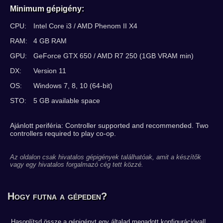
Minimum gépigény:
CPU:
Intel Core i3 / AMD Phenom II X4
RAM:
4 GB RAM
GPU:
GeForce GTX 650 / AMD R7 250 (1GB VRAM min)
DX:
Version 11
OS:
Windows 7, 8, 10 (64-bit)
STO:
5 GB available space
Ajánlott periféria: Controller supported and recommended. Two
controllers required to play co-op.
Az oldalon csak hivatalos gépigények találhatóak, amit a készítők
vagy egy hivatalos forgalmazó cég tett közzé.
Hogy futna a gépeden?
Hasonlítsd össze a gépigényt egy általad megadott konfigurációval!