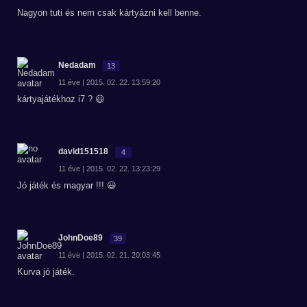
Nagyon tuti és nem csak kártyázni kell benne.
Nedadam
13
11 éve | 2015. 02. 22. 13:59:20
kártyajátékhoz i7 ? 😃
david151518
4
11 éve | 2015. 02. 22. 13:23:29
Jó játék és magyar !!! 😃
JohnDoe89
39
11 éve | 2015. 02. 21. 20:03:45
Kurva jó játék.