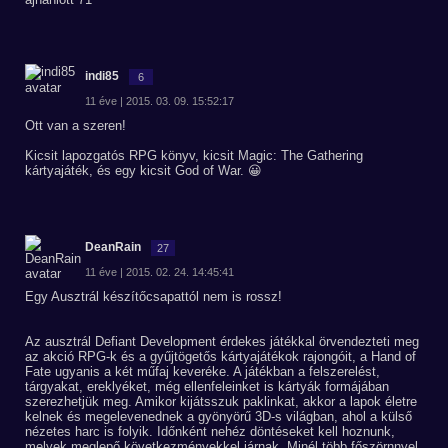
indi85
6
11 éve | 2015. 03. 09. 15:52:17
Ott van a szeren!
Kicsit lapozgatós RPG könyv, kicsit Magic: The Gathering
kártyajáték, és egy kicsit God of War. 😀
DeanRain
27
11 éve | 2015. 02. 24. 14:45:41
Egy Ausztrál készítőcsapattól nem is rossz!
Az ausztrál Defiant Development érdekes játékkal örvendezteti meg
az akció RPG-k és a gyűjtögetős kártyajátékok rajongóit, a Hand of
Fate ugyanis a két műfaj keveréke. A játékban a felszerelést,
tárgyakat, ereklyéket, még ellenfeleinket is kártyák formájában
szerezhetjük meg. Amikor kijátsszuk paklinkat, akkor a lapok életre
kelnek és megelevenednek a gyönyörű 3D-s világban, ahol a külső
nézetes harc is folyik. Időnként nehéz döntéseket kell hoznunk,
melyek meglepő következményekkel járnak. Minél több főszörnnyel