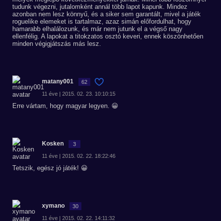
tudunk végezni, jutalomként annál több lapot kapunk. Mindez
azonban nem lesz könnyű, és a siker sem garantált, mivel a játék
roguelike elemeket is tartalmaz, azaz simán előfordulhat, hogy
hamarabb elhalálozunk, és már nem jutunk el a végső nagy
ellenfélig. A lapokat a titokzatos osztó keveri, ennek köszönhetően
minden végigjátszás más lesz.
matany001
62
11 éve | 2015. 02. 23. 10:10:15
Erre vártam, hogy magyar legyen. 😀
Kosken
3
11 éve | 2015. 02. 22. 18:22:46
Tetszik, egész jó játék! 😀
xymano
30
11 éve | 2015. 02. 22. 14:11:32