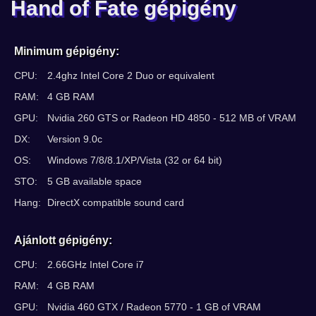
Hand of Fate gépigény
Minimum gépigény:
CPU:
2.4ghz Intel Core 2 Duo or equivalent
RAM:
4 GB RAM
GPU:
Nvidia 260 GTS or Radeon HD 4850 - 512 MB of VRAM
DX:
Version 9.0c
OS:
Windows 7/8/8.1/XP/Vista (32 or 64 bit)
STO:
5 GB available space
Hang:
DirectX compatible sound card
Ajánlott gépigény:
CPU:
2.66GHz Intel Core i7
RAM:
4 GB RAM
GPU:
Nvidia 460 GTX / Radeon 5770 - 1 GB of VRAM