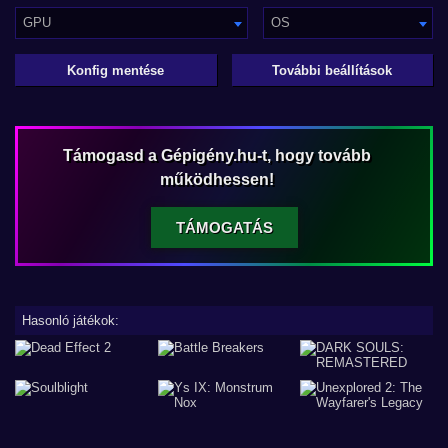
GPU
OS
Konfig mentése
További beállítások
Támogasd a Gépigény.hu-t, hogy tovább
működhessen!
TÁMOGATÁS
Hasonló játékok: