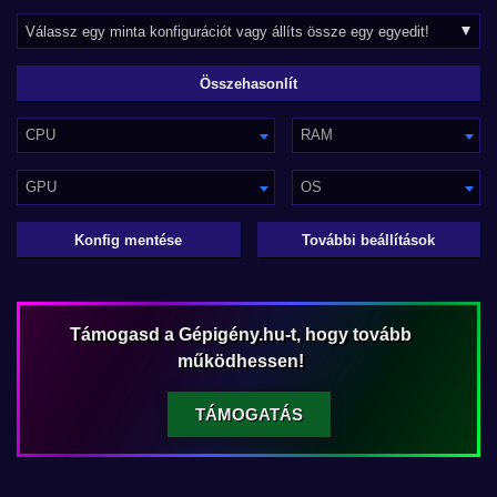
CPU
RAM
GPU
OS
Konfig mentése
További beállítások
Támogasd a Gépigény.hu-t, hogy tovább
működhessen!
TÁMOGATÁS