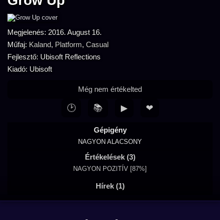
Grow Up
Megjelenés: 2016. August 16.
Műfaj:
Kaland
,
Platform
,
Casual
Fejlesztő: Ubisoft Reflections
Kiadó: Ubisoft
Még nem értékelted
🕑
📚
▶
❤
Gépigény
NAGYON ALACSONY
Értékelések (3)
NAGYON POZITÍV [87%]
Hírek (1)