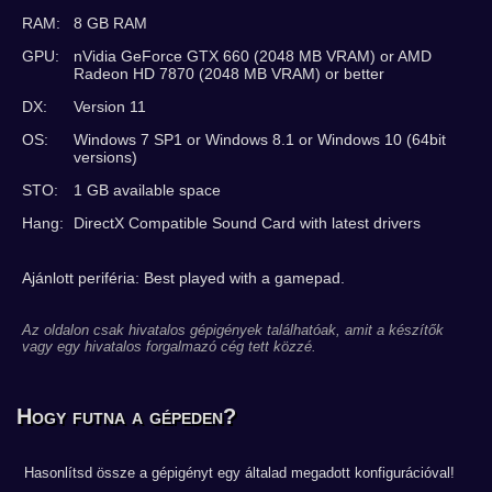
RAM:
8 GB RAM
GPU:
nVidia GeForce GTX 660 (2048 MB VRAM) or AMD
Radeon HD 7870 (2048 MB VRAM) or better
DX:
Version 11
OS:
Windows 7 SP1 or Windows 8.1 or Windows 10 (64bit
versions)
STO:
1 GB available space
Hang:
DirectX Compatible Sound Card with latest drivers
Ajánlott periféria: Best played with a gamepad.
Az oldalon csak hivatalos gépigények találhatóak, amit a készítők
vagy egy hivatalos forgalmazó cég tett közzé.
Hogy futna a gépeden?
Hasonlítsd össze a gépigényt egy általad megadott konfigurációval!