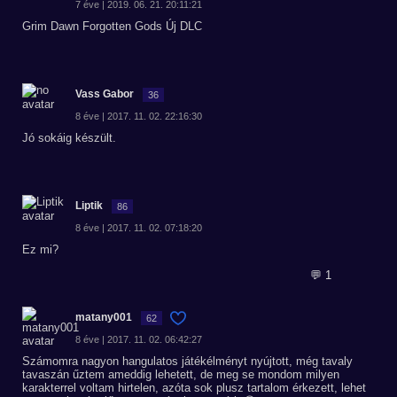
7 éve | 2019. 06. 21. 20:11:21
Grim Dawn Forgotten Gods Új DLC
Vass Gabor
36
8 éve | 2017. 11. 02. 22:16:30
Jó sokáig készült.
Liptik
86
8 éve | 2017. 11. 02. 07:18:20
Ez mi?
💬 1
matany001
62
8 éve | 2017. 11. 02. 06:42:27
Számomra nagyon hangulatos játékélményt nyújtott, még tavaly
tavaszán űztem ameddig lehetett, de meg se mondom milyen
karakterrel voltam hirtelen, azóta sok plusz tartalom érkezett, lehet