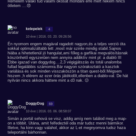
Remélem valaki tud valami okosat mondani erre mert nekem nincs
ötletem ....😞
kelepelek
4
10 éve | 2016. 03. 20. 09:26:56
Én nyomom engem magával ragadott nagyon,és a teljes verzió óta
sokkal optimalizáltabb lett ,most már szinte mindig stabil.Sajnos
hiába a hihetetlenül jó hangulat,ami főleg a garfikai megvalósításnak
köszönhető egyszerűen nem annyira addiktív mint pl: a diabló III
Ebbe igazad van doggydog....2,3 végigjátszás és totál unalomba
fullad legalábbis számomra.Bár nagyon szórakoztató a kasztok
variálása és sok minden visszaköszön a titan quest-ből.Mégsem
hiszem ,h elérem az ezer órás játékidőt,ellenben a diablo-val. De hát
nyilván nincs akkora háttere mint a d3 nak. 😕
DoggyDog
69
10 éve | 2016. 03. 06. 08:58:07
Simán a portál sehová se visz, addig amíg nem találod meg a map-
on a többit. Utána, amit felfedeztél oda már tudsz menni bármikor.
Illetve, ha kinn vagy valahol, akkor az L-et megnyomva tudsz haza
teleportálni bárhonnan.