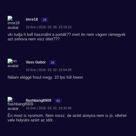
imre18
28
10 éve | 2016. 03. 05. 23:18:10
vki tudja h kell használni a portált?? mert én nem vágom rámegyek
azt sehova nem visz ötlet???
Vass Gabor
36
10 éve | 2016. 03. 02. 15:54:28
Nálam eléggé fosul megy. 10 fps full lowon
flashbang8909
40
10 éve | 2016. 03. 02. 15:32:58
Én most is nyomom. Nem rossz, de azért annyira nem is jó, ellehet
vele hülyülni azért az időt.