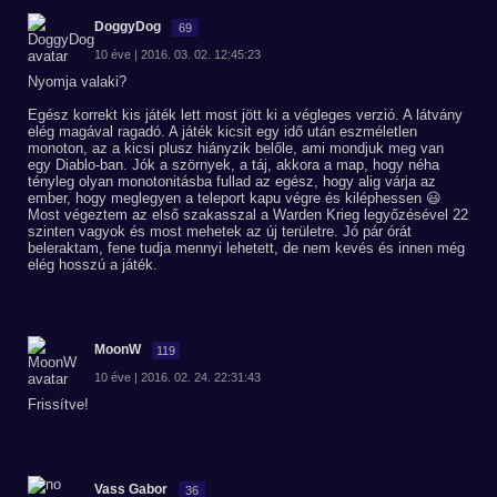
DoggyDog
69
10 éve | 2016. 03. 02. 12:45:23
Nyomja valaki?
Egész korrekt kis játék lett most jött ki a végleges verzió. A látvány
elég magával ragadó. A játék kicsit egy idő után eszméletlen
monoton, az a kicsi plusz hiányzik belőle, ami mondjuk meg van
egy Diablo-ban. Jók a szörnyek, a táj, akkora a map, hogy néha
tényleg olyan monotonitásba fullad az egész, hogy alig várja az
ember, hogy meglegyen a teleport kapu végre és kiléphessen 😃
Most végeztem az első szakasszal a Warden Krieg legyőzésével 22
szinten vagyok és most mehetek az új területre. Jó pár órát
beleraktam, fene tudja mennyi lehetett, de nem kevés és innen még
elég hosszú a játék.
MoonW
119
10 éve | 2016. 02. 24. 22:31:43
Frissítve!
Vass Gabor
36