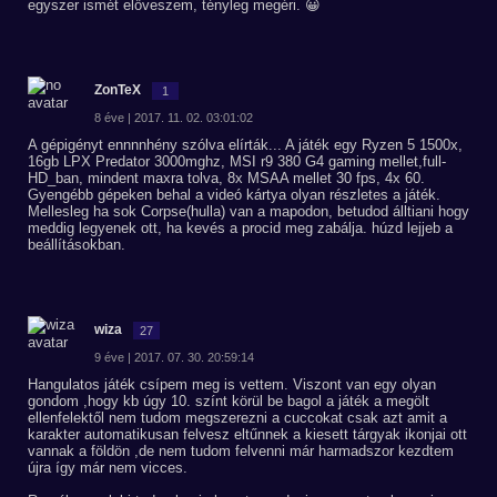
egyszer ismét előveszem, tényleg megéri. 😀
ZonTeX
1
8 éve | 2017. 11. 02. 03:01:02
A gépigényt ennnnhény szólva elírták... A játék egy Ryzen 5 1500x,
16gb LPX Predator 3000mghz, MSI r9 380 G4 gaming mellet,full-
HD_ban, mindent maxra tolva, 8x MSAA mellet 30 fps, 4x 60.
Gyengébb gépeken behal a videó kártya olyan részletes a játék.
Mellesleg ha sok Corpse(hulla) van a mapodon, betudod álltiani hogy
meddig legyenek ott, ha kevés a procid meg zabálja. húzd lejjeb a
beállításokban.
wiza
27
9 éve | 2017. 07. 30. 20:59:14
Hangulatos játék csípem meg is vettem. Viszont van egy olyan
gondom ,hogy kb úgy 10. színt körül be bagol a játék a megölt
ellenfelektől nem tudom megszerezni a cuccokat csak azt amit a
karakter automatikusan felvesz eltűnnek a kiesett tárgyak ikonjai ott
vannak a földön ,de nem tudom felvenni már harmadszor kezdtem
újra így már nem vicces.