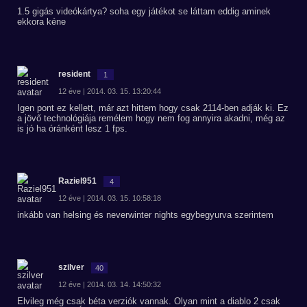
1.5 gigás videókártya? soha egy játékot se láttam eddig aminek
ekkora kéne
resident
1
12 éve | 2014. 03. 15. 13:20:44
Igen pont ez kellett, már azt hittem hogy csak 2114-ben adják ki. Ez
a jövő technológiája remélem hogy nem fog annyira akadni, még az
is jó ha óránként lesz 1 fps.
Raziel951
4
12 éve | 2014. 03. 15. 10:58:18
inkább van helsing és neverwinter nights egybegyurva szerintem
szilver
40
12 éve | 2014. 03. 14. 14:50:32
Elvileg még csak béta verziók vannak. Olyan mint a diablo 2 csak