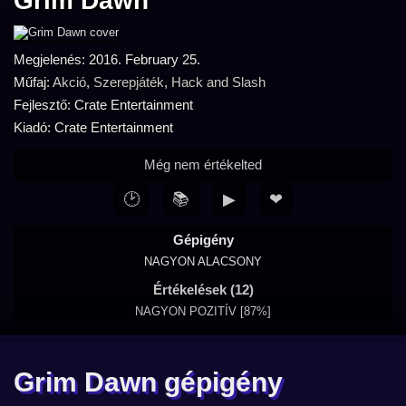
Grim Dawn
Megjelenés: 2016. February 25.
Műfaj:
Akció
,
Szerepjáték
,
Hack and Slash
Fejlesztő: Crate Entertainment
Kiadó: Crate Entertainment
Még nem értékelted
🕑
📚
▶
❤
Gépigény
NAGYON ALACSONY
Értékelések (12)
NAGYON POZITÍV [87%]
Grim Dawn gépigény