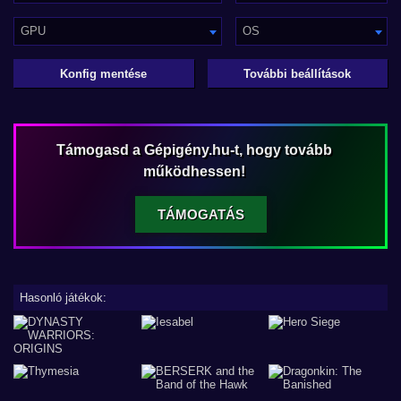
GPU
OS
Konfig mentése
További beállítások
Támogasd a Gépigény.hu-t, hogy tovább
működhessen!
TÁMOGATÁS
Hasonló játékok: