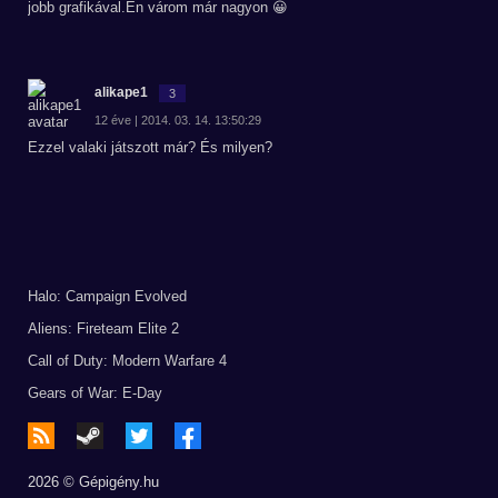
jobb grafikával.Én várom már nagyon 😀
alikape1
3
12 éve | 2014. 03. 14. 13:50:29
Ezzel valaki játszott már? És milyen?
Halo: Campaign Evolved
Aliens: Fireteam Elite 2
Call of Duty: Modern Warfare 4
Gears of War: E-Day
2026 © Gépigény.hu