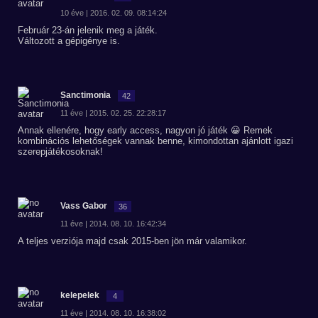
10 éve | 2016. 02. 09. 08:14:24
Február 23-án jelenik meg a játék.
Változott a gépigénye is.
Sanctimonia
42
11 éve | 2015. 02. 25. 22:28:17
Annak ellenére, hogy early access, nagyon jó játék 😀 Remek
kombinációs lehetőségek vannak benne, kimondottan ajánlott igazi
szerepjátékosoknak!
Vass Gabor
36
11 éve | 2014. 08. 10. 16:42:34
A teljes verziója majd csak 2015-ben jön már valamikor.
kelepelek
4
11 éve | 2014. 08. 10. 16:38:02