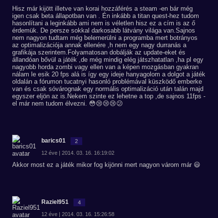
Hisz már kijött illetve van korai hozzáférés a steam -en bár még
igen csak beta állapotban van . Én inkább a titan quest-hez tudom
hasonlítani a leginkább ami nem is véletlen hisz ez a cím is az ő
érdemük. De persze sokkal darkosabb látvány világa van.Sajnos
nem nagyon tudtam még belemerülni a programba mert botrányos
az optimalizációja annak ellenére ,h nem egy nagy durranás a
grafikája szerintem.Folyamatosan dobálják az update-eket és
állandóan bővül a játék ,de még mindig elég játszhatatlan ,ha pl egy
nagyobb horda zombi vagy ellen van a képen mozgásban gyakran
nálam le esik 20 fps alá is így egy ideje hanyagolom a dolgot a játék
oldalán a fórumon tucatnyi hasonló problémával küszködő emberke
van és csak sóvárognak egy normális optimalizáció után talán majd
egyszer eljön az is.Nekem szinte ez lehetne a top ,de sajnos 11fps -
el már nem tudom élvezni. 😳😢😢😢😕
barics01
2
12 éve | 2014. 03. 16. 16:19:02
Akkor most ez a játék mikor fog kijönni mert nagyon várom már 😃
Raziel951
4
12 éve | 2014. 03. 16. 15:26:58