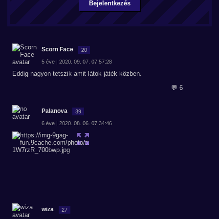
Bejelentkezés
Scorn Face
20
5 éve | 2020. 09. 07. 07:57:28
Eddig nagyon tetszik amit látok játék közben.
💬 6
Palanova
39
6 éve | 2020. 08. 06. 07:34:46
wiza
27