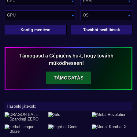
CPU
RAM
GPU
OS
Konfig mentése
További beállítások
Támogasd a Gépigény.hu-t, hogy tovább
működhessen!
TÁMOGATÁS
Hasonló játékok: