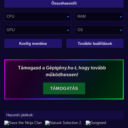
CPU
RAM
GPU
OS
Konfig mentése
További beállítások
Támogasd a Gépigény.hu-t, hogy tovább
működhessen!
TÁMOGATÁS
Hasonló játékok: