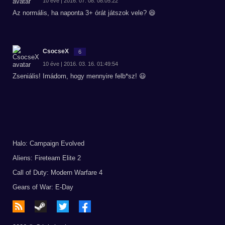
10 éve | 2016. 07. 08. 08:05:22
Az normális, ha naponta 3+ órát játszok vele? 😆
CsocseX
6
10 éve | 2016. 03. 16. 01:49:54
Zseniális! Imádom, hogy mennyire felb*sz! 😃
Halo: Campaign Evolved
Aliens: Fireteam Elite 2
Call of Duty: Modern Warfare 4
Gears of War: E-Day