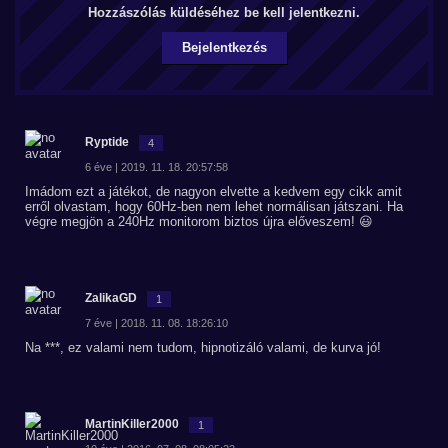
Hozzászólás küldéséhez be kell jelentkezni.
Bejelentkezés
Ryptide
4
6 éve | 2019. 11. 18. 20:57:58
Imádom ezt a játékot, de nagyon elvette a kedvem egy cikk amit
erről olvastam, hogy 60Hz-ben nem lehet normálisan játszani. Ha
végre megjön a 240Hz monitorom biztos újra előveszem! 😃
ZalikaGD
1
7 éve | 2018. 11. 08. 18:26:10
Na ***, ez valami nem tudom, hipnotizáló valami, de kurva jó!
MartinKiller2000
1