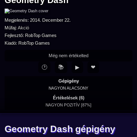
Geometry Dash
Megjelenés: 2014. December 22.
Műfaj:
Akció
Fejlesztő: RobTop Games
Kiadó: RobTop Games
Még nem értékelted
🕑
📚
▶
❤
Gépigény
NAGYON ALACSONY
Értékelések (6)
NAGYON POZITÍV [87%]
Geometry Dash gépigény