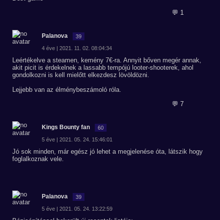
💬 1
Palanova
39
4 éve | 2021. 11. 02. 08:04:34
Leértékelve a steamen, kemény 7€-ra. Annyit bőven megér annak,
akit picit is érdekelnek a lassabb tempójú looter-shooterek, ahol
gondolkozni is kell mielőtt elkezdesz lövöldözni.
Lejjebb van az élménybeszámoló róla.
💬 7
Kings Bounty fan
60
5 éve | 2021. 05. 24. 15:46:01
Jó sok minden, már egész jó lehet a megjelenése óta, látszik hogy
foglalkoznak vele.
Palanova
39
5 éve | 2021. 05. 24. 13:22:59