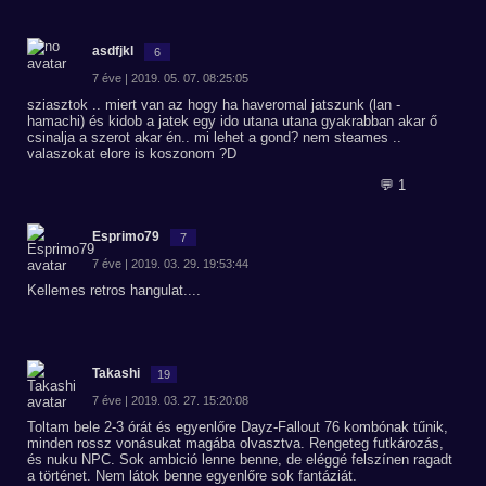
asdfjkl
6
7 éve | 2019. 05. 07. 08:25:05
sziasztok .. miert van az hogy ha haveromal jatszunk (lan -
hamachi) és kidob a jatek egy ido utana utana gyakrabban akar ő
csinalja a szerot akar én.. mi lehet a gond? nem steames ..
valaszokat elore is koszonom ?D
💬 1
Esprimo79
7
7 éve | 2019. 03. 29. 19:53:44
Kellemes retros hangulat....
Takashi
19
7 éve | 2019. 03. 27. 15:20:08
Toltam bele 2-3 órát és egyenlőre Dayz-Fallout 76 kombónak tűnik,
minden rossz vonásukat magába olvasztva. Rengeteg futkározás,
és nuku NPC. Sok ambició lenne benne, de eléggé felszínen ragadt
a történet. Nem látok benne egyenlőre sok fantáziát.