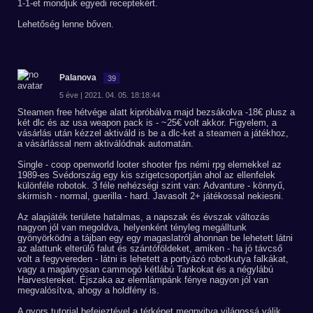
1-1-et mondjuk egyedi receptekért.
Lehetőség lenne bőven.
Palanova
39
5 éve | 2021. 04. 05. 18:18:44
Steamen free hétvége alatt kipróbálva majd bezsákolva -18€ plusz a
két dlc és az usa weapon pack is - ~25€ volt akkor. Figyelem, a
vásárlás után kézzel aktiváld is be a dlc-ket a steamen a játékhoz,
a vásárlással nem aktiválódnak automatán.
Single - coop openworld looter shooter fps némi rpg elemekkel az
1989-es Svédország egy kis szigetcsoportján ahol az ellenfelek
különféle robotok. 3 féle nehézségi szint van: Advanture - könnyű,
skirmish - normal, guerilla - hard. Javasolt 2+ játékossal nekiesni.
Az alapjáték területe hatalmas, a napszak és évszak változás
nagyon jól van megoldva, helyenként tényleg megálltunk
gyönyörködni a tájban egy egy magaslatról ahonnan be lehetett látni
az alattunk elterülő falut és szántóföldeket, amiken - ha jó távcső
volt a fegyvereden - látni is lehetett a portyázó robotkutya falkákat,
vagy a magányosan cammogó kétlábú Tankokat és a négylábú
Harvestereket. Éjszaka az elemlámpánk fénye nagyon jól van
megvalósítva, ahogy a holdfény is.
A gyors tutorial befejeztével a térképet megnyitva világossá válik,