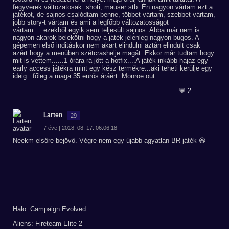
fegyverek változatosak: shoti, mauser stb. Én nagyon vártam ezt a
játékot, de sajnos csalódtam benne, többet vártam, szebbet vártam,
jobb story-t vártam és ami a legfőbb változatosságot
vártam.....ezekből egyik sem teljesült sajnos. Abba már nem is
nagyon akarok belekötni hogy a játék jelenleg nagyon bugos. A
gépemen első inditáskor nem akart elindulni aztán elindult csak
azért hogy a menüben szétcrashelje magát. Ekkor már tudtam hogy
mit is vettem......1 órára rá jött a hotfix....A játék inkább hajaz egy
early access játékra mint egy kész termékre...aki teheti kerülje egy
ideig...főleg a maga 35 eurós áráért. Monroe out.
💬 2
Larten
29
7 éve | 2018. 08. 17. 06:06:18
Neekm elsőre bejövő. Végre nem egy újabb agyatlan BR játék 😆
Halo: Campaign Evolved
Aliens: Fireteam Elite 2