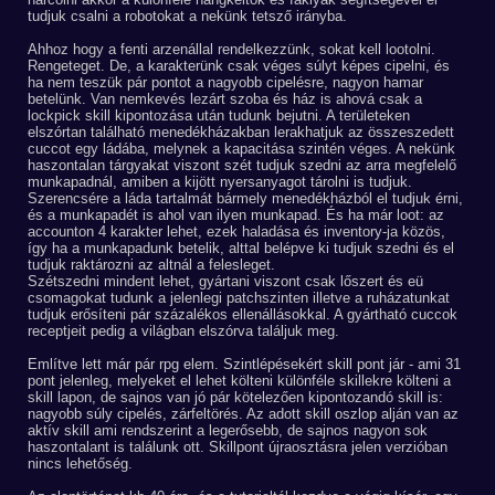
tudjuk csalni a robotokat a nekünk tetsző irányba.
Ahhoz hogy a fenti arzenállal rendelkezzünk, sokat kell lootolni.
Rengeteget. De, a karakterünk csak véges súlyt képes cipelni, és
ha nem teszük pár pontot a nagyobb cipelésre, nagyon hamar
betelünk. Van nemkevés lezárt szoba és ház is ahová csak a
lockpick skill kipontozása után tudunk bejutni. A területeken
elszórtan található menedékházakban lerakhatjuk az összeszedett
cuccot egy ládába, melynek a kapacitása szintén véges. A nekünk
haszontalan tárgyakat viszont szét tudjuk szedni az arra megfelelő
munkapadnál, amiben a kijött nyersanyagot tárolni is tudjuk.
Szerencsére a láda tartalmát bármely menedékházból el tudjuk érni,
és a munkapadét is ahol van ilyen munkapad. És ha már loot: az
accounton 4 karakter lehet, ezek haladása és inventory-ja közös,
így ha a munkapadunk betelik, alttal belépve ki tudjuk szedni és el
tudjuk raktározni az altnál a felesleget.
Szétszedni mindent lehet, gyártani viszont csak lőszert és eü
csomagokat tudunk a jelenlegi patchszinten illetve a ruházatunkat
tudjuk erősíteni pár százalékos ellenállásokkal. A gyártható cuccok
receptjeit pedig a világban elszórva találjuk meg.
Említve lett már pár rpg elem. Szintlépésekért skill pont jár - ami 31
pont jelenleg, melyeket el lehet költeni különféle skillekre költeni a
skill lapon, de sajnos van jó pár kötelezően kipontozandó skill is:
nagyobb súly cipelés, zárfeltörés. Az adott skill oszlop alján van az
aktív skill ami rendszerint a legerősebb, de sajnos nagyon sok
haszontalant is találunk ott. Skillpont újraosztásra jelen verzióban
nincs lehetőség.