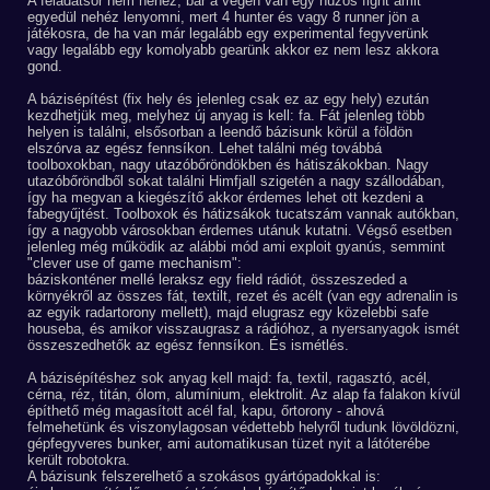
A feladatsor nem nehéz, bár a végén van egy húzós fight amit
egyedül nehéz lenyomni, mert 4 hunter és vagy 8 runner jön a
játékosra, de ha van már legalább egy experimental fegyverünk
vagy legalább egy komolyabb gearünk akkor ez nem lesz akkora
gond.
A bázisépítést (fix hely és jelenleg csak ez az egy hely) ezután
kezdhetjük meg, melyhez új anyag is kell: fa. Fát jelenleg több
helyen is találni, elsősorban a leendő bázisunk körül a földön
elszórva az egész fennsíkon. Lehet találni még továbbá
toolboxokban, nagy utazóbőröndökben és hátiszákokban. Nagy
utazóbőröndből sokat találni Himfjall szigetén a nagy szállodában,
így ha megvan a kiegészítő akkor érdemes lehet ott kezdeni a
fabegyűjtést. Toolboxok és hátizsákok tucatszám vannak autókban,
így a nagyobb városokban érdemes utánuk kutatni. Végső esetben
jelenleg még működik az alábbi mód ami exploit gyanús, semmint
"clever use of game mechanism":
báziskonténer mellé leraksz egy field rádiót, összeszeded a
környékről az összes fát, textilt, rezet és acélt (van egy adrenalin is
az egyik radartorony mellett), majd elugrasz egy közelebbi safe
houseba, és amikor visszaugrasz a rádióhoz, a nyersanyagok ismét
összeszedhetők az egész fennsíkon. És ismétlés.
A bázisépítéshez sok anyag kell majd: fa, textil, ragasztó, acél,
cérna, réz, titán, ólom, alumínium, elektrolit. Az alap fa falakon kívül
építhető még magasított acél fal, kapu, őrtorony - ahová
felmehetünk és viszonylagosan védettebb helyről tudunk lövöldözni,
gépfegyveres bunker, ami automatikusan tüzet nyit a látóterébe
került robotokra.
A bázisunk felszerelhető a szokásos gyártópadokkal is: