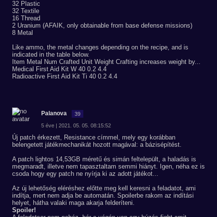
32 Plastic
32 Textile
16 Thread
2 Uranium (AFAIK, only obtainable from base defense missions)
8 Metal
Like ammo, the metal changes depending on the recipe, and is
indicated in the table below.
Item Metal Num Crafted Unit Weight Crafting increases weight by...
Medical First Aid Kit W 40 0.2 4.4
Radioactive First Aid Kit Ti 40 0.2 4.4
Palanova
39
5 éve | 2021. 05. 05. 08:15:52
Új patch érkezett, Resistance címmel, mely egy korábban
belengetett játékmechanikát hozott magával: a bázisépítést.
A patch lightos 14,53GB méretű és simán feltelepült, a haladás is
megmaradt, illetve nem tapasztaltam semmi hiányt. Igen, néha ez is
csoda hogy egy patch ne nyírja ki az adott játékot...
Az új lehetőség eléréshez előtte meg kell keresni a feladatot, ami
indítja, mert nem adja be automatán. Spoilerbe rakom az indítási
helyet, hátha valaki maga akarja felderíteni.
Spoiler!