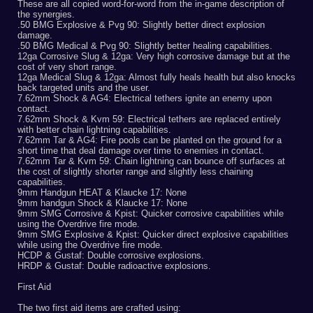
These are all copied word-for-word from the in-game description of
the synergies.
.50 BMG Explosive & Pvg 90: Slightly better direct explosion
damage.
.50 BMG Medical & Pvg 90: Slightly better healing capabilities.
12ga Corrosive Slug & 12ga: Very high corrosive damage but at the
cost of very short range.
12ga Medical Slug & 12ga: Almost fully heals health but also knocks
back targeted units and the user.
7.62mm Shock & AG4: Electrical tethers ignite an enemy upon
contact.
7.62mm Shock & Kvm 59: Electrical tethers are replaced entirely
with better chain lightning capabilities.
7.62mm Tar & AG4: Fire pools can be planted on the ground for a
short time that deal damage over time to enemies in contact.
7.62mm Tar & Kvm 59: Chain lightning can bounce off surfaces at
the cost of slightly shorter range and slightly less chaining
capabilities.
9mm Handgun HEAT & Klaucke 17: None
9mm handgun Shock & Klaucke 17: None
9mm SMG Corrosive & Kpist: Quicker corrosive capabilities while
using the Overdrive fire mode.
9mm SMG Explosive & Kpist: Quicker direct explosive capabilities
while using the Overdrive fire mode.
HCDP & Gustaf: Double corrosive explosions.
HRDP & Gustaf: Double radioactive explosions.
First Aid
The two first aid items are crafted using: