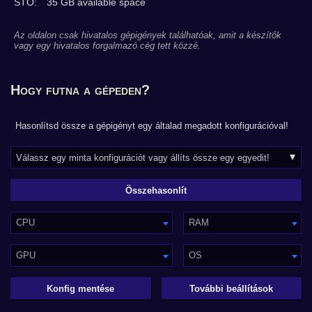
STO:
35 GB available space
Az oldalon csak hivatalos gépigények találhatóak, amit a készítők
vagy egy hivatalos forgalmazó cég tett közzé.
Hogy futna a gépeden?
Hasonlítsd össze a gépigényt egy általad megadott konfigurációval!
CPU
RAM
GPU
OS
Konfig mentése
További beállítások