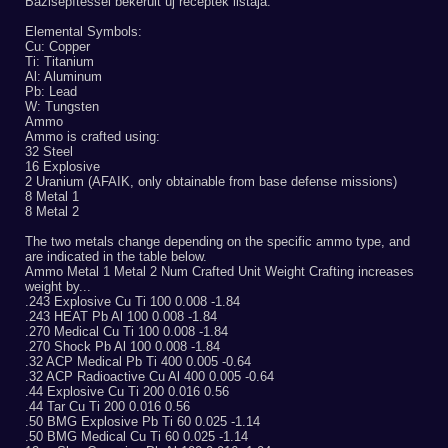
Bázisépítéssel bekerült új receptek listája:
Elemental Symbols:
Cu: Copper
Ti: Titanium
Al: Aluminum
Pb: Lead
W: Tungsten
Ammo
Ammo is crafted using:
32 Steel
16 Explosive
2 Uranium (AFAIK, only obtainable from base defense missions)
8 Metal 1
8 Metal 2
The two metals change depending on the specific ammo type, and
are indicated in the table below.
Ammo Metal 1 Metal 2 Num Crafted Unit Weight Crafting increases
weight by...
.243 Explosive Cu Ti 100 0.008 -1.84
.243 HEAT Pb Al 100 0.008 -1.84
.270 Medical Cu Ti 100 0.008 -1.84
.270 Shock Pb Al 100 0.008 -1.84
.32 ACP Medical Pb Ti 400 0.005 -0.64
.32 ACP Radioactive Cu Al 400 0.005 -0.64
.44 Explosive Cu Ti 200 0.016 0.56
.44 Tar Cu Ti 200 0.016 0.56
.50 BMG Explosive Pb Ti 60 0.025 -1.14
.50 BMG Medical Cu Ti 60 0.025 -1.14