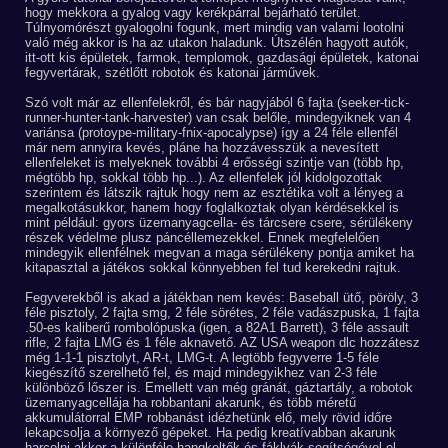
hogy mekkora a gyalog vagy kerékpárral bejárható terület.
Túlnyomórészt gyalogolni fogunk, mert mindig van valami lootolni
való még akkor is ha az utakon haladunk. Útszélén hagyott autók,
itt-ott kis épületek, farmok, templomok, gazdasági épületek, katonai
fegyvertárak, szétlőtt robotok és katonai járművek.
Szó volt már az ellenfelekről, és bár nagyjából 6 fajta (seeker-tick-
runner-hunter-tank-harvester) van csak belőle, mindegyiknek van 4
variánsa (protoype-military-fnix-apocalypse) így a 24 féle ellenfél
már nem annyira kevés, pláne ha hozzávesszük a nevesített
ellenfeleket is melyeknek további 4 erősségi szintje van (több hp,
mégtöbb hp, sokkal több hp...). Az ellenfelek jól kidolgozottak
szerintem és látszik rajtuk hogy nem az esztétika volt a lényeg a
megalkotásukkor, hanem hogy foglalkoztak olyan kérdésekkel is
mint például: gyors üzemanyagcella- és tárcsere csere, sérülékeny
részek védelme plusz páncéllemezekkel. Ennek megfelelően
mindegyik ellenfélnek megvan a maga sérülékeny pontja amiket ha
kitapasztal a játékos sokkal könnyebben fel tud kerekedni rajtuk.
Fegyverekből is akad a játékban nem kevés: Baseball ütő, pöröly, 3
féle pisztoly, 2 fajta smg, 2 féle sörétes, 2 féle vadászpuska, 1 fajta
.50-es kaliberű rombolópuska (igen, a 82A1 Barrett), 3 féle assault
rifle, 2 fajta LMG és 1 féle aknavető. AZ USA weapon dlc hozzátesz
még 1-1-1 pisztolyt, AR-t, LMG-t. A legtöbb fegyverre 1-5 féle
kiegészítő szerelhető fel, és majd mindegyikhez van 2-3 féle
különböző lőszer is. Emellett van még gránát, gáztartály, a robotok
üzemanyagcellája ha robbantani akarunk, és több méretű
akkumulátorral EMP robbanást idézhetünk elő, mely rövid időre
lekapcsolja a környező gépeket. Ha pedig kreatívabban akarunk
harcolni akkor a különféle hangkeltők és fáklyák segítségével el