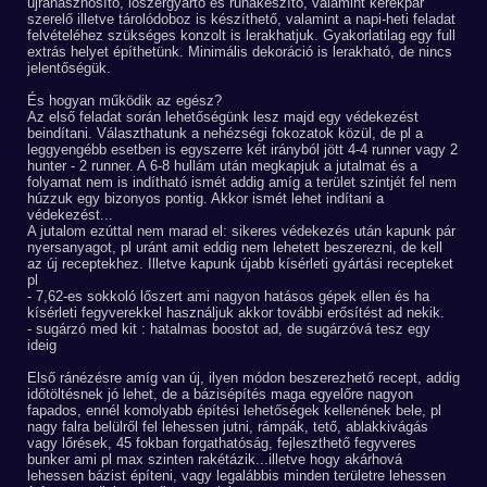
újrahasznosító, lőszergyártó és ruhakészítő, valamint kerékpár
szerelő illetve tárolódoboz is készíthető, valamint a napi-heti feladat
felvételéhez szükséges konzolt is lerakhatjuk. Gyakorlatilag egy full
extrás helyet építhetünk. Minimális dekoráció is lerakható, de nincs
jelentőségük.
És hogyan működik az egész?
Az első feladat során lehetőségünk lesz majd egy védekezést
beindítani. Választhatunk a nehézségi fokozatok közül, de pl a
leggyengébb esetben is egyszerre két irányból jött 4-4 runner vagy 2
hunter - 2 runner. A 6-8 hullám után megkapjuk a jutalmat és a
folyamat nem is indítható ismét addig amíg a terület szintjét fel nem
húzzuk egy bizonyos pontig. Akkor ismét lehet indítani a
védekezést...
A jutalom ezúttal nem marad el: sikeres védekezés után kapunk pár
nyersanyagot, pl uránt amit eddig nem lehetett beszerezni, de kell
az új receptekhez. Illetve kapunk újabb kísérleti gyártási recepteket
pl
- 7,62-es sokkoló lőszert ami nagyon hatásos gépek ellen és ha
kísérleti fegyverekkel használjuk akkor további erősítést ad nekik.
- sugárzó med kit : hatalmas boostot ad, de sugárzóvá tesz egy
ideig
Első ránézésre amíg van új, ilyen módon beszerezhető recept, addig
időtöltésnek jó lehet, de a bázisépítés maga egyelőre nagyon
fapados, ennél komolyabb építési lehetőségek kellenének bele, pl
nagy falra belülről fel lehessen jutni, rámpák, tető, ablakkivágás
vagy lőrések, 45 fokban forgathatóság, fejleszthető fegyveres
bunker ami pl max szinten rakétázik...illetve hogy akárhová
lehessen bázist építeni, vagy legalábbis minden területre lehessen