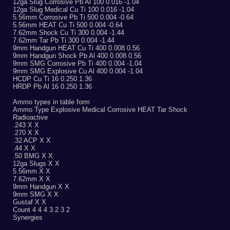
12ga Slug Corrosive Pb Al 100 0.016 -1.04
12ga Slug Medical Cu Ti 100 0.016 -1.04
5.56mm Corrosive Pb Ti 500 0.004 -0.64
5.56mm HEAT Cu Ti 500 0.004 -0.64
7.62mm Shock Cu Ti 300 0.004 -1.44
7.62mm Tar Pb Ti 300 0.004 -1.44
9mm Handgun HEAT Cu Ti 400 0.008 0.56
9mm Handgun Shock Pb Al 400 0.008 0.56
9mm SMG Corrosive Pb Ti 400 0.004 -1.04
9mm SMG Explosive Cu Al 400 0.004 -1.04
HCDP Cu Ti 16 0.250 1.36
HRDP Pb Al 16 0.250 1.36
Ammo types in table form
Ammo Type Explosive Medical Corrosive HEAT Tar Shock
Radioactive
.243 X X
.270 X X
.32 ACP X X
.44 X X
.50 BMG X X
12ga Slugs X X
5.56mm X X
7.62mm X X
9mm Handgun X X
9mm SMG X X
Gustaf X X
Count 4 4 4 3 2 3 2
Synergies