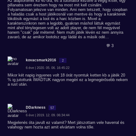
Az alaptörténet kb 40 óra, és a tutorialtól kezdve a végig kísér, egy
pillanatra sem éreztem hogy na most mit kell csinálni.
Folyamatosan jelezve van minden. Ami nem tetszett, hogy coopban
a haladás csak a host játékosnál van mentve és hogy a karakterek
lökdösik egymást a loot és a harc közben is. Mivel a
karakterszinkron nem a legjobb, gyakran máshol láttuk egymást
mint ahol ténylegesen volt az adott player, de nem fél megyével
hanem "csak" pár méterrel. Nem multi játék lévén ez nem annyira
zavaró, de az amikor lootolsz egy ládát és a másik odé…
💬 3
kovacsmark2016
2
6 éve | 2020. 05. 06. 16:45:22
Mikor két napig ingyenes volt 18 órát nyomtuk ketten kb a játék 20
% ig jutottunk IMÁDTUK nagyon megéri ez a legmegérősebb nekem
a rust után.
DDarkness
57
6 éve | 2019. 12. 09. 06:34:44
Megjelenés óta javult ez valamit? Mert játszottam vele haverral és
valahogy nem hozta azt amit elvártam volna tőle.