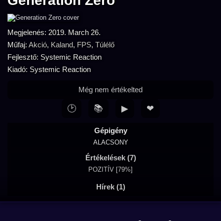
Generation Zero
Megjelenés: 2019. March 26.
Műfaj:
Akció
,
Kaland
,
FPS
,
Túlélő
Fejlesztő: Systemic Reaction
Kiadó: Systemic Reaction
Még nem értékelted
🕑
📚
▶
❤
Gépigény
ALACSONY
Értékelések (7)
POZITÍV [79%]
Hírek (1)