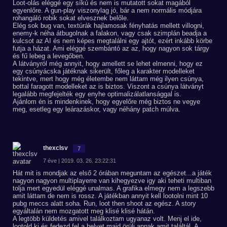
Loot-olás eléggé egy síkú és nem is mutatott sokat magából
egyenlőre. A gun-play viszonylag jó, bár a nem normális módjára
rohangáló robik sokat elvesznek belőle.
Elég sok bug van, textúrák hajlamosak fényhatás mellett villogni,
enemy-k néha átbugolnak a falakon, vagy csak szimplán beadja a
kulcsot az AI és nem képes megtalálni egy ajtót, ezért inkább körbe
futja a házat. Ami eléggé szembántó az az, hogy nagyon sok tárgy
és fű lebeg a levegőben.
A látványról még annyit, hogy amellett se lehet elmenni, hogy ez
egy csúnyácska játéknak sikerült, főleg a karakter modelleket
tekintve, mert hogy még életembe nem láttam még ilyen csúnya,
bottal faragott modelleket az is biztos. Viszont a csúnya látványt
legalább megfejelték egy enyhe optimalizálatlansággal is.
Ajánlom én is mindenkinek, hogy egyelőre még biztos ne vegye
meg, esetleg egy leárazáskor, vagy néhány patch múlva.
thexclsv
7
7 éve | 2019. 03. 26. 23:22:31
Hát mit is mondjak az első 2 órában meguntam az egészet...a játék
nagyon nagyon multiplayerre van kihegyezve igy aki teheti multiban
tolja mert egyedül eléggé unalmas. A grafika elmegy nem a legszebb
amit láttam de nem is rossz. A játékban annyit kell lootolni mint 10
pubg meccs alatt soha. Run, loot then shoot az egész. A story
egyáltalán nem mozgatott meg klisé klisé hátán.
A legtöbb küldetés amivel találkoztam ugyanaz volt. Menj el ide,
lootold ki és fedezd fel a helyet majd örülj annak amit találtál. A