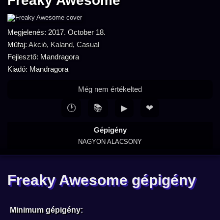
Freaky Awesome
Megjelenés: 2017. October 18.
Műfaj:
Akció
,
Kaland
,
Casual
Fejlesztő: Mandragora
Kiadó: Mandragora
Még nem értékelted
🕑
📚
▶
❤
Gépigény
NAGYON ALACSONY
Freaky Awesome gépigény
Minimum gépigény: