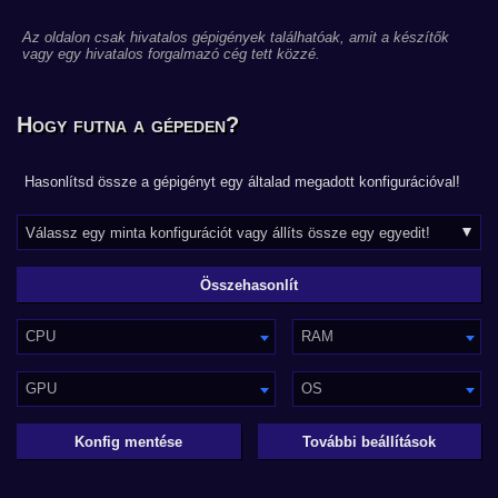
Az oldalon csak hivatalos gépigények találhatóak, amit a készítők
vagy egy hivatalos forgalmazó cég tett közzé.
Hogy futna a gépeden?
Hasonlítsd össze a gépigényt egy általad megadott konfigurációval!
CPU
RAM
GPU
OS
Konfig mentése
További beállítások