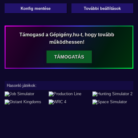
Konfig mentése
További beállítások
Támogasd a Gépigény.hu-t, hogy tovább
működhessen!
TÁMOGATÁS
Hasonló játékok: