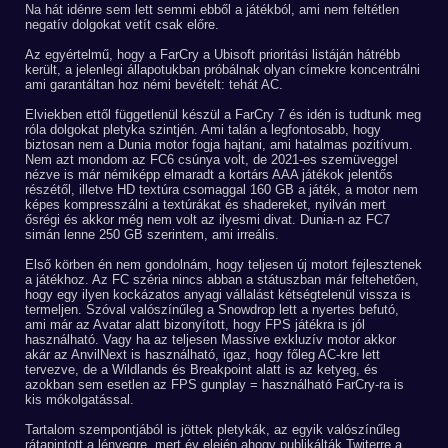
Na hát idénre sem lett semmi ebből a játékból, ami nem feltétlen
negatív dolgokat vetít csak előre.
Az egyértelmű, hogy a FarCry a Ubisoft prioritási listáján hátrébb
került, a jelenlegi állapotukban próbálnak olyan címekre koncentrálni
ami garantáltan hoz némi bevételt: tehát AC.
Elviekben ettől függetlenül készül a FarCry 7 és idén is tudtunk meg
róla dolgokat pletyka szintjén. Ami talán a legfontosabb, hogy
biztosan nem a Dunia motor fogja hajtani, ami hatalmas pozitívum.
Nem azt mondom az FC6 csúnya volt, de 2021-es szemüveggel
nézve is már némiképp elmaradt a kortárs AAA játékok jelentős
részétől, illetve HD textúra csomaggal 160 GB a játék, a motor nem
képes kompresszálni a textúrákat és shadereket, nyilván mert
ősrégi és akkor még nem volt az ilyesmi divat. Dunia-n az FC7
simán lenne 250 GB szerintem, ami irreális.
Első körben én nem gondolnám, hogy teljesen új motort fejlesztenek
a játékhoz. Az FC széria nincs abban a státuszban már feltehetően,
hogy egy ilyen kockázatos anyagi vállalást kétségtelenül vissza is
termeljen. Szóval valószínűleg a Snowdrop lett a nyertes befutó,
ami már az Avatar alatt bizonyított, hogy FPS játékra is jól
használható. Vagy ha az teljesen Massive exkluzív motor akkor
akár az AnvilNext is használható, igaz, hogy főleg AC-kre lett
tervezve, de a Wildlands és Breakpoint alatt is az ketyeg, és
azokban sem esetlen az FPS gunplay = használható FarCry-ra is
kis mókolgatással.
Tartalom szempontjából is jöttek pletykák, az egyik valószínűleg
rátapintott a lényegre, mert év elején ahogy publikálták Twiterre a