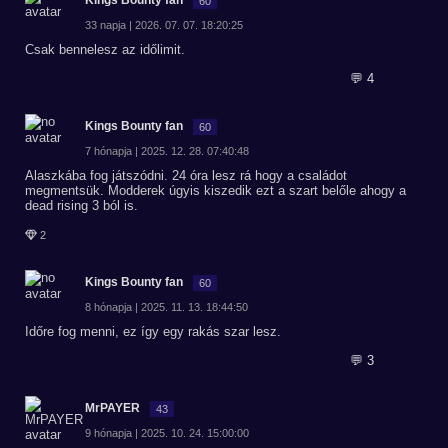
Kings Bounty fan
60
33 napja | 2026. 07. 07. 18:20:25
Csak bennelesz az időlimit.
💬 4
Kings Bounty fan
60
7 hónapja | 2025. 12. 28. 07:40:48
Alaszkába fog játszódni. 24 óra lesz rá hogy a családot
megmentsük. Modderek úgyis kiszedik ezt a szart belőle ahogy a
dead rising 3 ból is.
2
Kings Bounty fan
60
8 hónapja | 2025. 11. 13. 18:44:50
Időre fog menni, ez így egy rakás szar lesz.
💬 3
MrPAYER
43
9 hónapja | 2025. 10. 24. 15:00:00