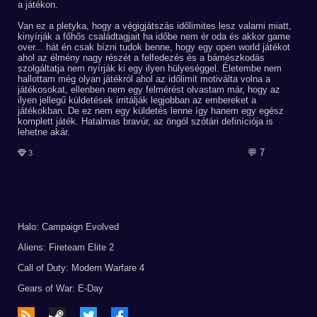
a játékon.
Van ez a pletyka, hogy a végigjátszás időlimites lesz valami miatt,
kinyírják a főhős családtagjait ha időbe nem ér oda és akkor game
over... hát én csak bízni tudok benne, hogy egy open world játékot
ahol az élmény nagy részét a felfedezés és a bámészkodás
szolgáltatja nem nyírják ki egy ilyen hülyeséggel. Életembe nem
hallottam még olyan játékról ahol az időlimit motiválta volna a
játékosokat, ellenben nem egy felmérést olvastam már, hogy az
ilyen jellegű küldetések irritálják legjobban az embereket a
játékokban. De ez nem egy küldetés lenne így hanem egy egész
komplett játék. Hatalmas bravúr, az öngól szótári definíciója is
lehetne akár.
💬 7
3
Halo: Campaign Evolved
Aliens: Fireteam Elite 2
Call of Duty: Modern Warfare 4
Gears of War: E-Day