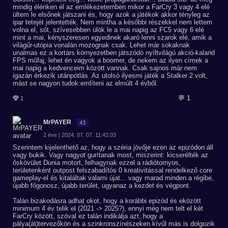
mindig élénken él az emlékezetemben mikor a FarCry 3 vagy 4 elé
ültem le elsőnek játszani és, hogy azok a játékok akkor tényleg az
ipar tetejét jelentették. Nem mintha a későbbi részekkel nem lettem
volna el, sőt, szívesebben ülök le a mai napig az FC5 vagy 6 elé
mint a mai, kényszeresen egyedinek akaró lenni szarok elé, amik a
világűr-utópia vonalán mozognak csak. Lehet már sokaknak
unalmas ez a kortárs környezetben játszódó nyíltvilágú akció-kaland
FPS műfaj, lehet én vagyok a boomer, de nekem az ilyen címek a
mai napig a kedvenceim között vannak. Csak sajnos már nem
igazán érkezik utánpótlás. Az utolsó ilyesmi játék a Stalker 2 volt,
mást se nagyon tudok említeni az elmúlt 4 évből.
💬 1
1
MrPAYER
43
2 éve | 2024. 07. 07. 11:42:03
Szerintem kijelenthető az, hogy a széria jövője ezen az epizódon áll
vagy bukik. Vagy nagyot gurítanak most, miszerint: kicserélték az
őskövület Dunia motort, felhagynak ezzel a rádiótornyos,
területenként outpost felszabadítós 0 kreativitással rendelkező core
gameplay-el és kitaláltak valami újat... vagy marad minden a régibe,
újabb főgonosz, újabb terület, ugyanaz a kezdet és végpont.
Talán bizakodásra adhat okot, hogy a korábbi epizód és eközött
minimum 4 év telik el (2021 -> 2025?), ennyi még nem telt el két
FarCry között, szóval ez talán indikálja azt, hogy a
pálya(át)tervezőkön és a szinkronszínészeken kívűl más is dolgozik