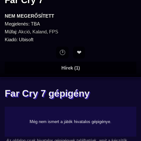
Far Cry 7
NEM MEGERŐSÍTETT
Megjelenés: TBA
Műfaj:
Akció
,
Kaland
,
FPS
Kiadó: Ubisoft
🕑
❤
Hírek (1)
Far Cry 7 gépigény
Még nem ismert a játék hivatalos gépigénye.
Az oldalon csak hivatalos gépigények találhatóak, amit a készítők