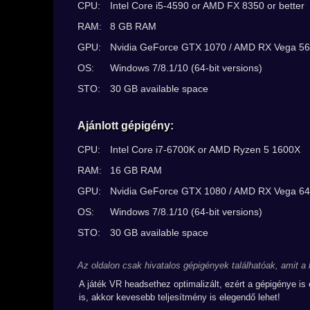
CPU:
Intel Core i5-4590 or AMD FX 8350 or better
RAM:
8 GB RAM
GPU:
Nvidia GeForce GTX 1070 / AMD RX Vega 56 
OS:
Windows 7/8.1/10 (64-bit versions)
STO:
30 GB available space
Ajánlott gépigény:
CPU:
Intel Core i7-6700K or AMD Ryzen 5 1600X
RAM:
16 GB RAM
GPU:
Nvidia GeForce GTX 1080 / AMD RX Vega 64
OS:
Windows 7/8.1/10 (64-bit versions)
STO:
30 GB available space
Az oldalon csak hivatalos gépigények találhatóak, amit a
A játék VR headsethez optimalizált, ezért a gépigénye is
is, akkor kevesebb teljesítmény is elegendő lehet!