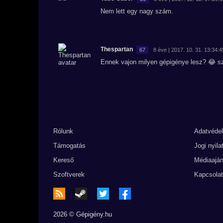
Nem lett egy nagy szám.
Thespartan
67
8 éve | 2017. 10. 31. 13:34:4
Ennek vajon milyen gépigénye lesz? 😂 sz
Rólunk
Adatvéde
Támogatás
Jogi nyila
Kereső
Médiaaján
Szoftverek
Kapcsolat
2026 © Gépigény.hu