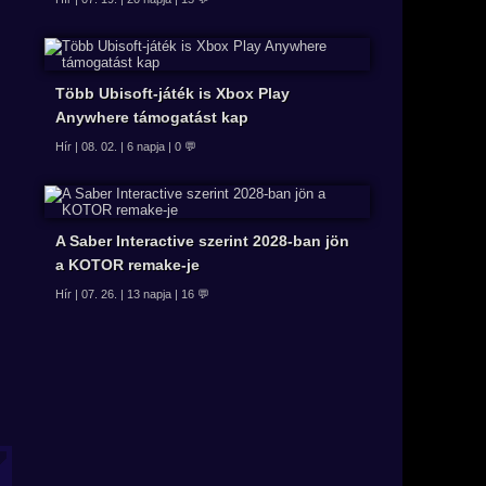
Több Ubisoft-játék is Xbox Play
Anywhere támogatást kap
Hír | 08. 02. | 6 napja | 0 💬
A Saber Interactive szerint 2028-ban jön
a KOTOR remake-je
Hír | 07. 26. | 13 napja | 16 💬