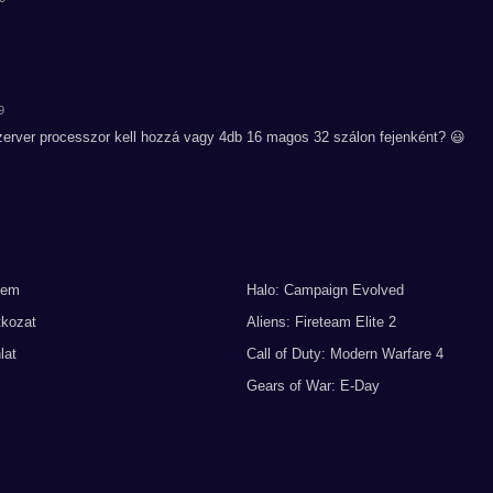
9
erver processzor kell hozzá vagy 4db 16 magos 32 szálon fejenként? 😃
lem
Halo: Campaign Evolved
tkozat
Aliens: Fireteam Elite 2
lat
Call of Duty: Modern Warfare 4
Gears of War: E-Day