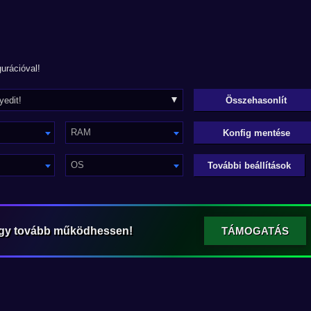
urációval!
RAM
Konfig mentése
OS
További beállítások
ogy tovább működhessen!
TÁMOGATÁS