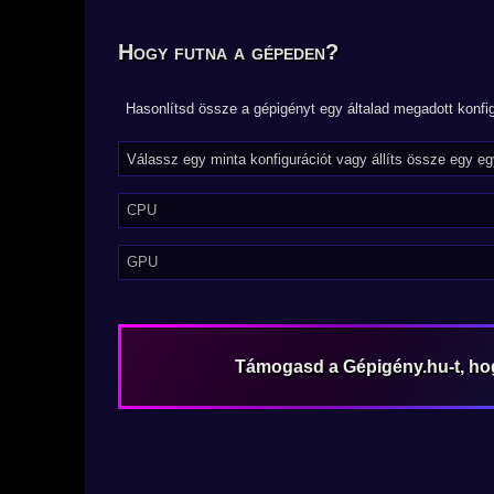
Hogy futna a gépeden?
Hasonlítsd össze a gépigényt egy általad megadott konfig
CPU
GPU
Támogasd a Gépigény.hu-t, h