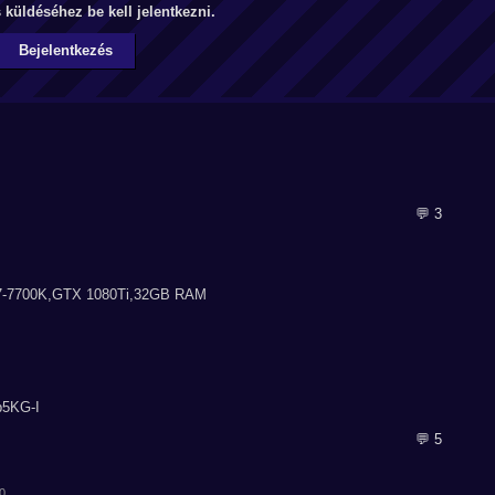
küldéséhez be kell jelentkezni.
Bejelentkezés
💬 3
i7-7700K,GTX 1080Ti,32GB RAM
p5KG-I
💬 5
10