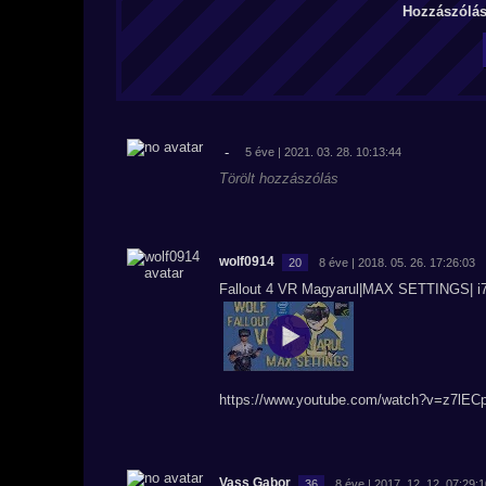
Hozzászólás 
-
5 éve | 2021. 03. 28. 10:13:44
Törölt hozzászólás
wolf0914
20
8 éve | 2018. 05. 26. 17:26:03
Fallout 4 VR Magyarul|MAX SETTINGS| 
https://www.youtube.com/watch?v=z7lEC
Vass Gabor
36
8 éve | 2017. 12. 12. 07:29: