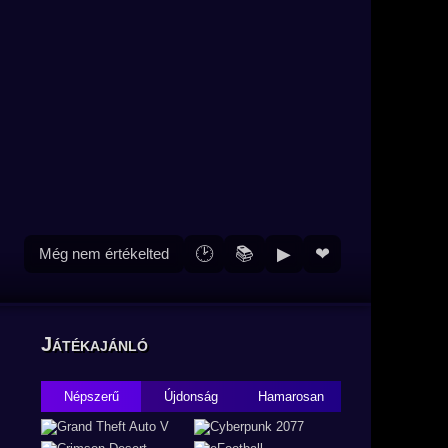
🕑
📚
▶
❤
Még nem értékelted
Játékajánló
Népszerű
Újdonság
Hamarosan