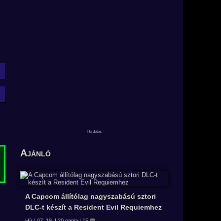
Ajánló
A Capcom állítólag nagyszabású sztori
DLC-t készít a Resident Evil Requiemhez
Hír | 07. 19. | 20 napja | 15 💬