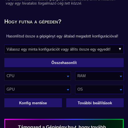
vagy egy hivatalos forgalmazó cég tett közzé.
Hogy futna a gépeden?
Hasonlítsd össze a gépigényt egy általad megadott konfigurációval!
CPU
RAM
GPU
OS
Konfig mentése
További beállítások
Támogasd a Gépigény.hu-t, hogy tovább