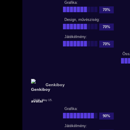
Grafika:
███████
███
70%
Design, művésziség:
███████
███
70%
Játékélmény:
███████
███
70%
Öss
██
Genkiboy
2015. May 15.
Grafika:
█████████
█
90%
Játékélmény: