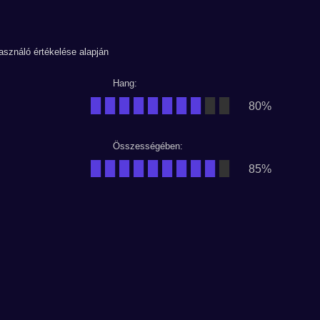
használó értékelése alapján
Hang:
████████
██
80%
Összességében:
█████████
█
85%