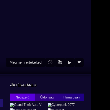
🕑
📚
▶
❤
Még nem értékelted
Játékajánló
Népszerű
Újdonság
Hamarosan