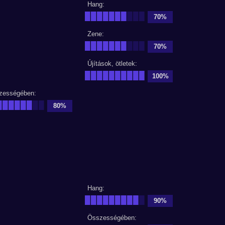
Hang:
███████
███
70%
Zene:
███████
███
70%
Újítások, ötletek:
██████████
100%
zességében:
██████
██
80%
Hang:
█████████
█
90%
Összességében: