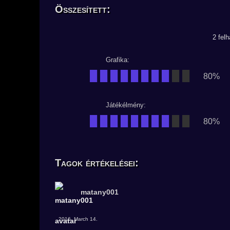
Összesített:
2 fel
Grafika:
████████
██
80%
Játékélmény:
████████
██
80%
Tagok értékelései:
matany001
2016. March 14.