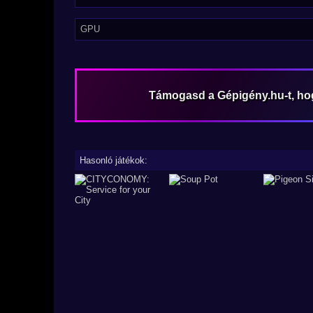
GPU
Támogasd a Gépigény.hu-t, h
Hasonló játékok: