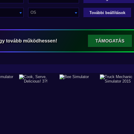
OS
További beállítások
ogy tovább működhessen!
TÁMOGATÁS