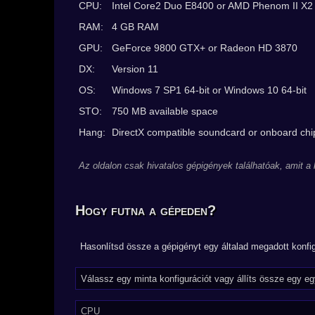
CPU:
Intel Core2 Duo E8400 or AMD Phenom II X2
RAM:
4 GB RAM
GPU:
GeForce 9800 GTX+ or Radeon HD 3870
DX:
Version 11
OS:
Windows 7 SP1 64-bit or Windows 10 64-bit
STO:
750 MB available space
Hang:
DirectX compatible soundcard or onboard chi
Az oldalon csak hivatalos gépigények találhatóak, amit a
Hogy futna a gépeden?
Hasonlítsd össze a gépigényt egy általad megadott konfig
CPU