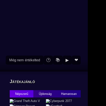
🕑
📚
▶
❤
Még nem értékelted
Játékajánló
Népszerű
Újdonság
Hamarosan