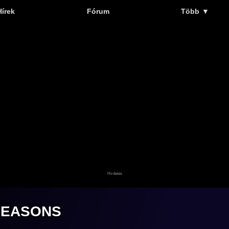
Hírek
Fórum
Több
▼
SEASONS