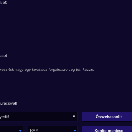
 550
pset
 készítők vagy egy hivatalos forgalmazó cég tett közzé.
urációval!
RAM
Konfig mentése