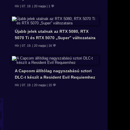
Hír | 07. 19. | 20 napja | 1 💬
Újabb jelek utalnak az RTX 5080, RTX
5070 Ti és RTX 5070 „Super” változataira
Hír | 07. 19. | 20 napja | 16 💬
A Capcom állítólag nagyszabású sztori
DLC-t készít a Resident Evil Requiemhez
Hír | 07. 19. | 20 napja | 15 💬