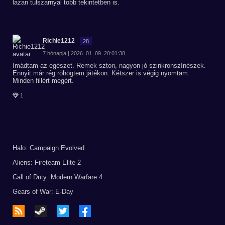
lazan tulszarnyal tobb tekintetben is.
Richie1212
28
7 hónapja | 2026. 01. 09. 20:01:38
Imádtam az egészet. Remek sztori, nagyon jó szinkronszínészek.
Ennyit már rég röhögtem játékon. Kétszer is végig nyomtam.
Minden fillért megért.
1
Halo: Campaign Evolved
Aliens: Fireteam Elite 2
Call of Duty: Modern Warfare 4
Gears of War: E-Day