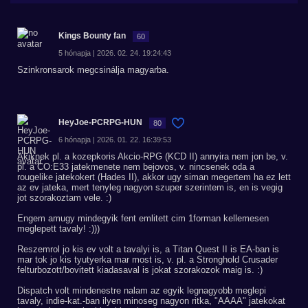
Kings Bounty fan
60
5 hónapja | 2026. 02. 24. 19:24:43
Szinkronsarok megcsinálja magyarba.
HeyJoe-PCRPG-HUN
80
6 hónapja | 2026. 01. 22. 16:39:53
Akiknek pl. a kozepkoris Akcio-RPG (KCD II) annyira nem jon be, v.
pl. a CO:E33 jatekmenete nem bejovos, v. nincsenek oda a
rougelike jatekokert (Hades II), akkor ugy siman megertem ha ez lett
az ev jateka, mert tenyleg nagyon szuper szerintem is, en is vegig
jot szorakoztam vele. :)
Engem amugy mindegyik fent emlitett cim 1forman kellemesen
meglepett tavaly! :)))
Reszemrol jo kis ev volt a tavalyi is, a Titan Quest II is EA-ban is
mar tok jo kis tyutyerka mar most is, v. pl. a Stronghold Crusader
felturbozott/bovitett kiadasaval is jokat szorakozok maig is. :)
Dispatch volt mindenestre nalam az egyik legnagyobb meglepi
tavaly, indie-kat.-ban ilyen minoseg nagyon ritka, "AAAA" jatekokat