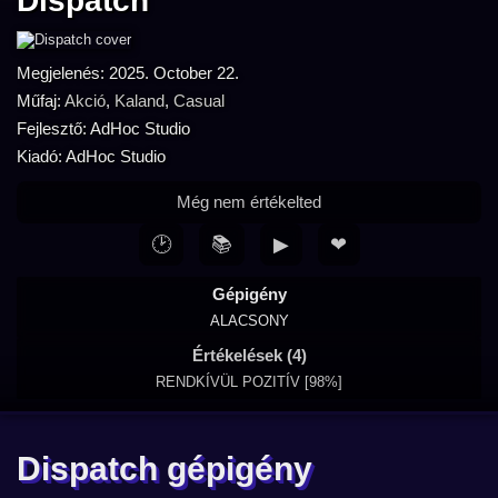
Dispatch
Megjelenés: 2025. October 22.
Műfaj:
Akció
,
Kaland
,
Casual
Fejlesztő: AdHoc Studio
Kiadó: AdHoc Studio
Még nem értékelted
🕑
📚
▶
❤
Gépigény
ALACSONY
Értékelések (4)
RENDKÍVÜL POZITÍV [98%]
Dispatch gépigény