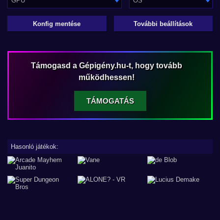
GPU
OS
Konfig mentése
További beállítások
Támogasd a Gépigény.hu-t, hogy tovább
működhessen!
TÁMOGATÁS
Hasonló játékok: