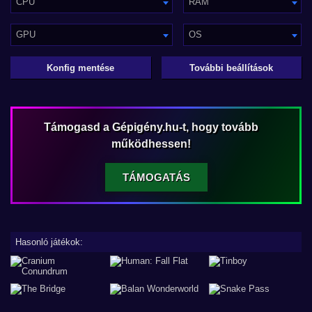
CPU
RAM
GPU
OS
Konfig mentése
További beállítások
Támogasd a Gépigény.hu-t, hogy tovább
működhessen!
TÁMOGATÁS
Hasonló játékok: