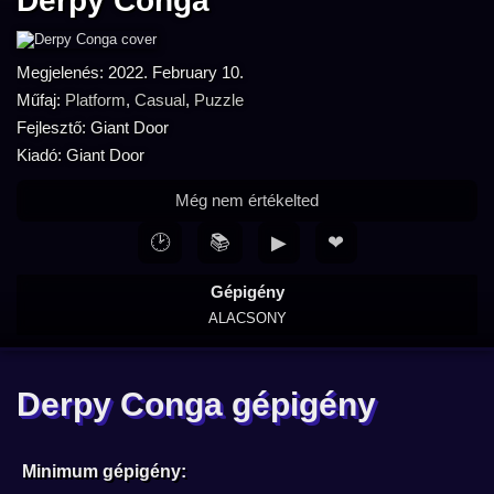
Derpy Conga
Megjelenés: 2022. February 10.
Műfaj:
Platform
,
Casual
,
Puzzle
Fejlesztő: Giant Door
Kiadó: Giant Door
Még nem értékelted
🕑
📚
▶
❤
Gépigény
ALACSONY
Derpy Conga gépigény
Minimum gépigény: